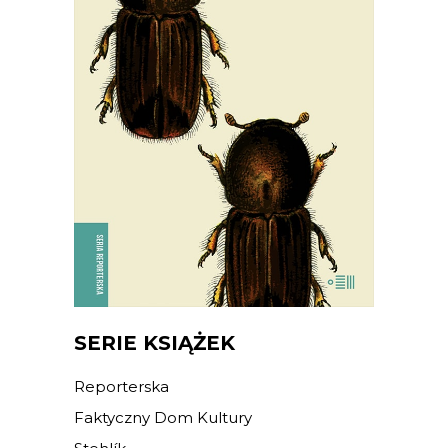
SZKODNIKI
Walka toczyła się nie tylko w lesie,
ale i w głowach ludzi.
38.94
zł
59.90
zł
KSIĄŻKA DO KOSZYKA
E-BOOK DO KOSZYKA
SERIE KSIĄŻEK
Reporterska
Faktyczny Dom Kultury