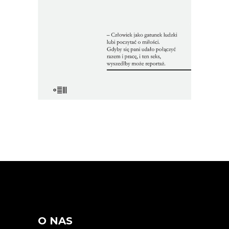
drugiej – przetopiony w piecu.
Reportaże ukazały się tylko poza
oficjalnym obiegiem.
22.00
zł
44.00
zł
E-BOOK DO KOSZYKA
O NAS