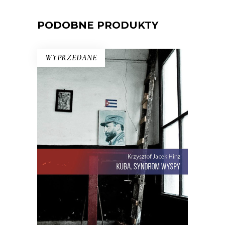
PODOBNE PRODUKTY
WYPRZEDANE
KUBA. SYNDROM WYSPY
Rewolucja i dysydenci, Kubanki
walczące o podpaski i Kubańczycy,
którzy obrażają rewolucję szortami i
sandałami. Jest tu dawna świetność
Hawany, są prosięta hodowane w
wannach i jest krowa – bohaterka
rewolucji.
22.00
zł
44.00
zł