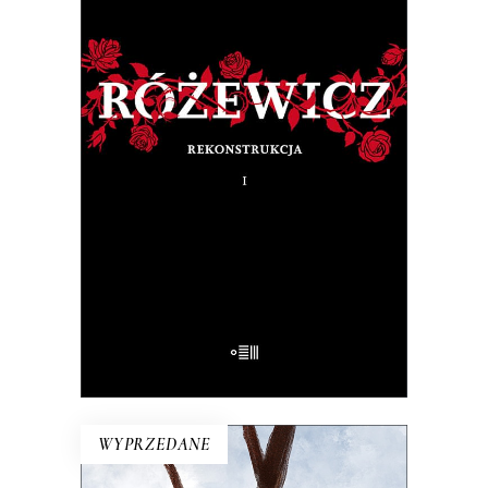
RÓŻEWICZ. REKONSTRUKCJA
(tom 1)
Na pytanie: „Kim jesteś?”, Tadeusz
Różewicz odpowiedział przed laty: „Kto
mnie uważnie czyta, ten wie”.
32.50
zł
65.00
zł
E-BOOK DO KOSZYKA
WYPRZEDANE