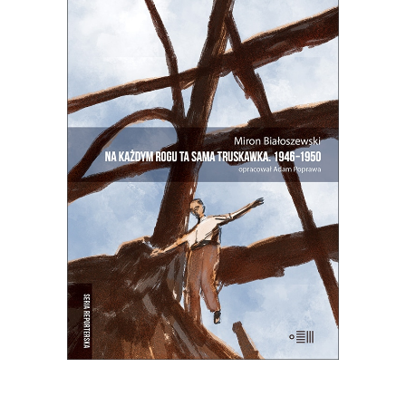
NA KAŻDYM ROGU TA SAMA
TRUSKAWKA
Zupełnie nowe miasto. Jakaś inna
Warszawa na starych śmieciach. Skąd
się wzięła?
25.00
zł
50.00
zł
E-BOOK DO KOSZYKA