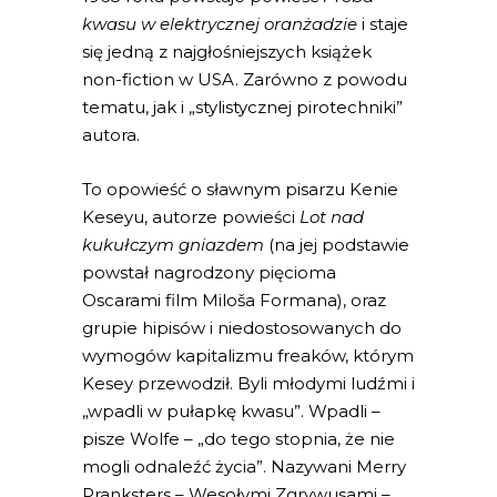
kwasu w elektrycznej oranżadzie
i staje
się jedną z najgłośniejszych książek
non-fiction w USA. Zarówno z powodu
tematu, jak i „stylistycznej pirotechniki”
autora.
To opowieść o sławnym pisarzu Kenie
Keseyu, autorze powieści
Lot nad
kukułczym gniazdem
(na jej podstawie
powstał nagrodzony pięcioma
Oscarami film Miloša Formana), oraz
grupie hipisów i niedostosowanych do
wymogów kapitalizmu freaków, którym
Kesey przewodził. Byli młodymi ludźmi i
„wpadli w pułapkę kwasu”. Wpadli –
pisze Wolfe – „do tego stopnia, że nie
mogli odnaleźć życia”. Nazywani Merry
Pranksters – Wesołymi Zgrywusami –