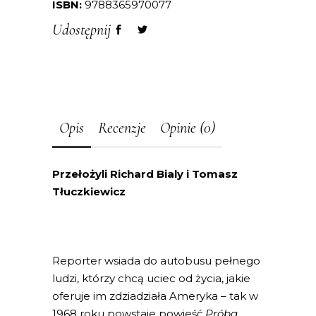
ISBN:
9788365970077
Udostępnij
Opis
Recenzje
Opinie (0)
Przełożyli
Richard Bialy i Tomasz
Tłuczkiewicz
Reporter wsiada do autobusu pełnego
ludzi, którzy chcą uciec od życia, jakie
oferuje im zdziadziała Ameryka – tak w
1968 roku powstaje powieść
Próba