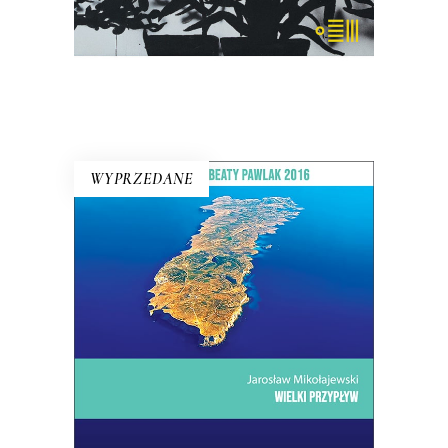
KSIĄŻKA DO KOSZYKA
WYPRZEDANE
WIELKI PRZYPŁYW
Mikołajewski z czułością i delikatnością
kreśli reporterski portret wyspy –
przedsionka Ziemi Obiecanej
uchodźców. Lampedusa jest kroplą:
skupiają się w niej jak w soczewce
problemy, z którymi musi się zmierzyć