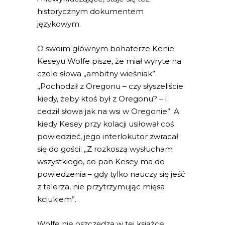
historycznym dokumentem
językowym.
O swoim głównym bohaterze Kenie
Keseyu Wolfe pisze, że miał wyryte na
czole słowa „ambitny wieśniak”.
„Pochodził z Oregonu – czy słyszeliście
kiedy, żeby ktoś był z Oregonu? – i
cedził słowa jak na wsi w Oregonie”. A
kiedy Kesey przy kolacji usiłował coś
powiedzieć, jego interlokutor zwracał
się do gości: „Z rozkoszą wysłucham
wszystkiego, co pan Kesey ma do
powiedzenia – gdy tylko nauczy się jeść
z talerza, nie przytrzymując mięsa
kciukiem”.
Wolfe nie oszczędza w tej książce