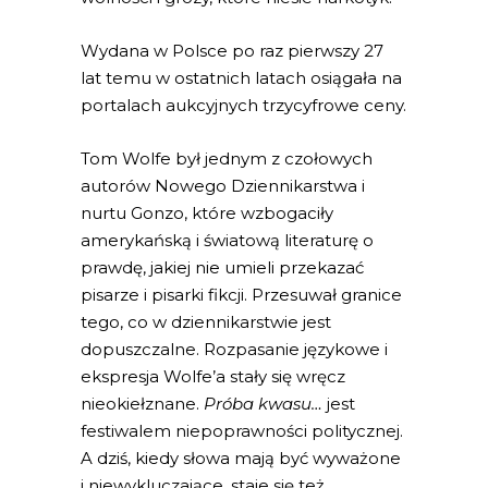
Wydana w Polsce po raz pierwszy 27
lat temu w ostatnich latach osiągała na
portalach aukcyjnych trzycyfrowe ceny.
Tom Wolfe był jednym z czołowych
autorów Nowego Dziennikarstwa i
nurtu Gonzo, które wzbogaciły
amerykańską i światową literaturę o
prawdę, jakiej nie umieli przekazać
pisarze i pisarki fikcji. Przesuwał granice
tego, co w dziennikarstwie jest
dopuszczalne. Rozpasanie językowe i
ekspresja Wolfe’a stały się wręcz
nieokiełznane.
Próba kwasu…
jest
festiwalem niepoprawności politycznej.
A dziś, kiedy słowa mają być wyważone
i niewykluczające, staje się też