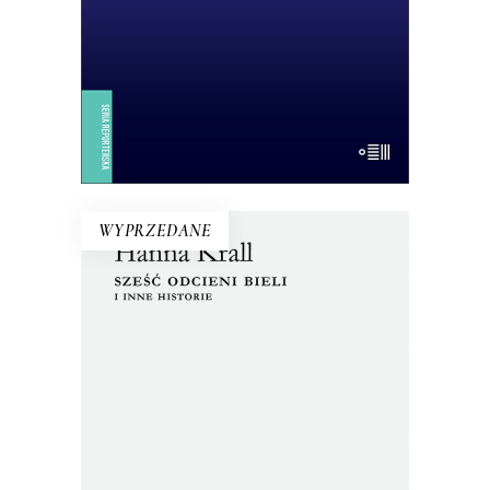
dzisiejsza Europa.
14.50
zł
29.00
zł
E-BOOK DO KOSZYKA
WYPRZEDANE
SZEŚĆ ODCIENI BIELI I INNE
HISTORIE
Zbiór tekstów z dwóch zakazanych
przez cenzurę książek. Nakład jednej
został pocięty i przemielony na
makulaturę, a metalowy skład drukarski