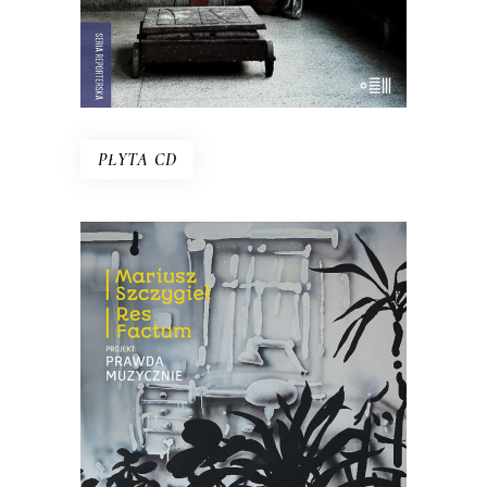
E-BOOK DO KOSZYKA
PŁYTA CD
PROJEKT: PRAWDA
MUZYCZNIE
Płyta, która jest efektem spotkania
trojga muzyków z reporterem –
Mariuszem Szczygłem. Słowa spotkały
się tu z dźwiękiem kreowanym na żywo.
18.85
zł
29.00
zł