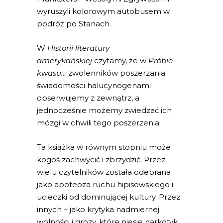
wyruszyli kolorowym autobusem w
podróż po Stanach.
W
Historii literatury
amerykańskiej
czytamy, że w
Próbie
kwasu…
zwolenników poszerzania
świadomości halucynogenami
obserwujemy z zewnątrz, a
jednocześnie możemy zwiedzać ich
mózgi w chwili tego poszerzenia.
Ta książka w równym stopniu może
kogoś zachwycić i zbrzydzić. Przez
wielu czytelników została odebrana
jako apoteoza ruchu hipisowskiego i
ucieczki od dominującej kultury. Przez
innych – jako krytyka nadmiernej
wolności i grozy, które niesie narkotyk.