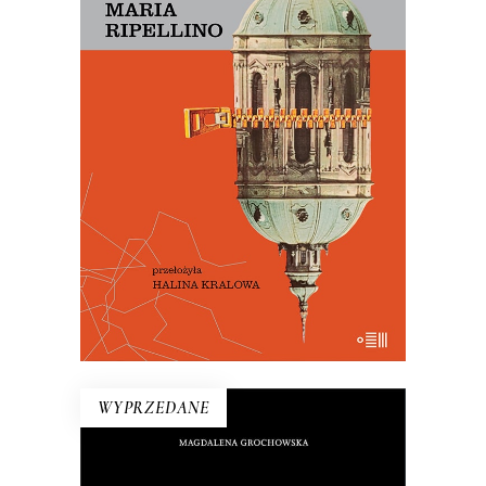
PRAGA MAGICZNA
Oto – jak mówi Mariusz Szczygieł –
biblia kultury czeskiej. Dla miłośników
Pragi i czeskiej kultury – lektura
niezbędna.
29.50
zł
59.00
zł
E-BOOK DO KOSZYKA
WYPRZEDANE