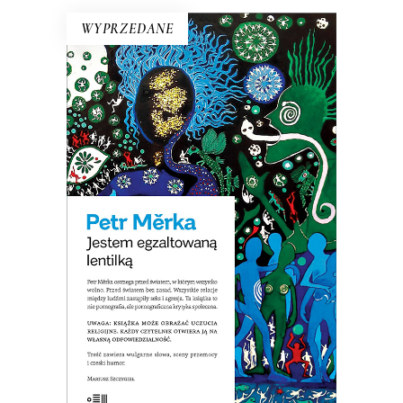
WYPRZEDANE
JESTEM EGZALTOWANĄ
LENTILKĄ
Opowiadania surrealistyczne, science
fiction o dewiantach, horror erotyczny,
pornograficzna krytyka społeczna. Ta
książką wprawiła w zdumienie nawet
czeskich czytelników!
E-BOOK DO KOSZYKA