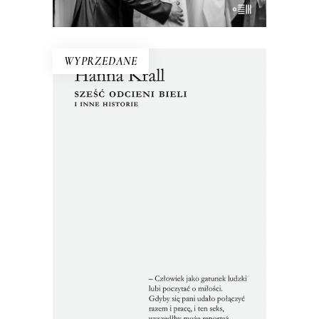
E-BOOK DO KOSZYKA
WYPRZEDANE
SZEŚĆ ODCIENI BIELI I INNE
HISTORIE
Zbiór tekstów z dwóch zakazanych
przez cenzurę książek. Nakład jednej
został pocięty i przemielony na
makulaturę, a metalowy skład drukarski
drugiej – przetopiony w piecu.
Reportaże ukazały się tylko poza
oficjalnym obiegiem.
22.00
zł
44.00
zł