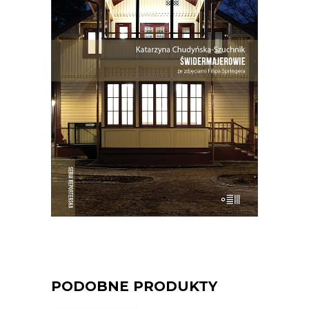
Domy torty, domy duchy, domy
ogniska, domy uśpione i domy
wskrzeszone, domy skarbonki i domy
bezpańskie…
35.75
zł
55.00
zł
KSIĄŻKA DO KOSZYKA
E-BOOK DO KOSZYKA
PODOBNE PRODUKTY