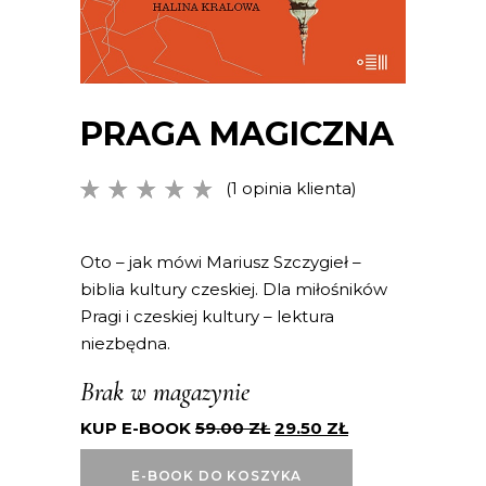
PRAGA MAGICZNA
(
1
opinia klienta)
Oceniony
1
5.00
na
5 na
podstawie
Oto – jak mówi Mariusz Szczygieł –
oceny
biblia kultury czeskiej. Dla miłośników
klienta
Pragi i czeskiej kultury – lektura
niezbędna.
Brak w magazynie
KUP E-BOOK
59.00
ZŁ
29.50
ZŁ
E-BOOK DO KOSZYKA