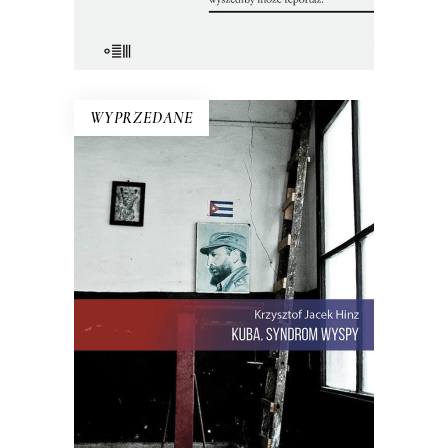
E-BOOK DO KOSZYKA
WYPRZEDANE
KUBA. SYNDROM WYSPY
Rewolucja i dysydenci, Kubanki
walczące o podpaski i Kubańczycy,
którzy obrażają rewolucję szortami i
sandałami. Jest tu dawna świetność
Hawany, są prosięta hodowane w
wannach i jest krowa – bohaterka
rewolucji.
22.00
zł
44.00
zł