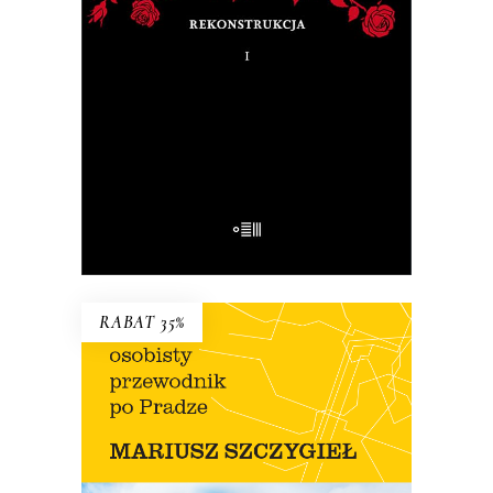
Na pytanie: „Kim jesteś?”, Tadeusz
Różewicz odpowiedział przed laty: „Kto
mnie uważnie czyta, ten wie”.
32.50
zł
65.00
zł
E-BOOK DO KOSZYKA
RABAT 35%
OSOBISTY PRZEWODNIK PO
PRADZE