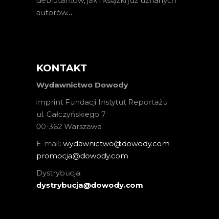
debiutantów, jak i książki już uznanych
autorów
…
KONTAKT
Wydawnictwo Dowody
imprint Fundacji Instytut Reportażu
ul. Gałczyńskiego 7
00-362 Warszawa
E-mail:
wydawnictwo@dowody.com
promocja@dowody.com
Dystrybucja:
dystrybucja@dowody.com