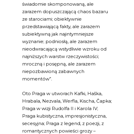
świadomie skomponowaną, ale
zarazem dopuszczającą chaos bazaru
ze starociami; obiektywnie
przedstawiającą fakty, ale zarazem
subiektywną jak najintymniejsze
wyznanie; podniosłą, ale zarazem
nieodwracającą wstydliwie wzroku od
najniższych warstw rzeczywistości;
mroczną i posępną, ale zarazem
niepozbawioną zabawnych
momentów”.
Oto Praga w utworach Kafki, Haška,
Hrabala, Nezvala, Werfla, Kischa, Čapka;
Praga w wizji Rudolfa II i Karola IV;
Praga kubistyczna, impresjonistyczna,
secesyjna; Praga z legend, z poezji, z
romantycznych powieści grozy –