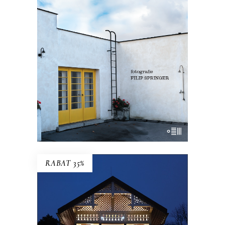
Nowe wydanie przewodnika Szczygła!
Premiera 12 lipca
45.44
zł
69.90
zł
KSIĄŻKA DO KOSZYKA
E-BOOK DO KOSZYKA
RABAT 35%
ŚWIDERMAJEROWIE