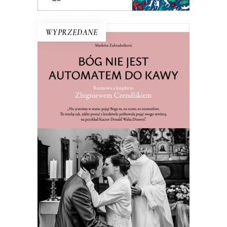
WYPRZEDANE
BÓG NIE JEST AUTOMATEM DO
KAWY. ROZMOWA Z KSIĘDZEM
ZBIGNIEWEM CZENDLIKIEM
Ksiądz Zbigniew Czendlik mówi, co
myśli, nie chodzi w sutannie ani
koloratce, a poranne msze przeniósł na
dziewiątą, bo kto by wstał na szóstą?