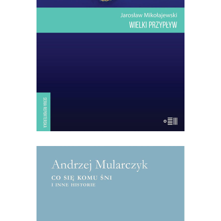
lądu na Morzu Śródziemnym.
Najwyższe wzniesienie: sto trzydzieści
trzy metry. Drzew prawie nie ma. Ptaki
tylko przelatują nad wyspą: jesienią z
Europy do Afryki, wiosną – […]
14.50
zł
29.00
zł
KSIĄŻKA DO KOSZYKA
[EBOOK] Andrzej Mularczyk – CO
SIĘ KOMU ŚNI I INNE
HISTORIE
Ze wstępu Julianny Jonek: Smakujcie te