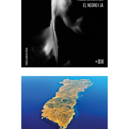
wypchanego człowieka, który był
wystawiany publicznie aż do lat 90. XX
wieku jako eksponat muzealny. Frank
Westerman, holenderski reporter,
próbuje przywrócić buszmenowi z
Banyoles jego […]
[EBOOK] Jarosław Mikołajewski –
WIELKI PRZYPŁYW
Lampedusa. Włoska wyspa, choć bliżej
stąd do Afryki niż do Włoch.
Dwadzieścia kilometrów kwadratowych