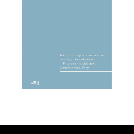
reportaże, pławcie się w obfitości słów;
bo tak właśnie czyta się teksty
Mularczyka: płynie się przez nie, a jeśli
ktoś nie umie pływać, niech kroczy, a
będzie iść krokiem tanecznym. To nie są
teksty […]
22.50
zł
45.00
zł
KSIĄŻKA DO KOSZYKA