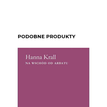
PODOBNE PRODUKTY
[EBOOK] Hanna Krall – NA
WSCHÓD OD ARBATU
Hanna Krall jako korespondentka
„Polityki”, napisała na przełomie lat 60. i
70. serię reportaży ze Związku
Radzieckiego. W czasach peerelowskiej
cenzury, reportaże te zostały uznane
przez recenzentów za wydarzenie. Od