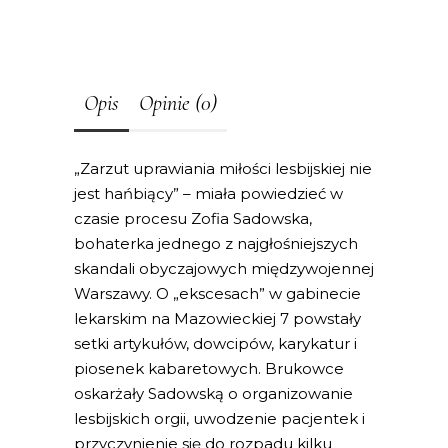
Opis
Opinie (0)
„Zarzut uprawiania miłości lesbijskiej nie
jest hańbiący” – miała powiedzieć w
czasie procesu Zofia Sadowska,
bohaterka jednego z najgłośniejszych
skandali obyczajowych międzywojennej
Warszawy. O „ekscesach” w gabinecie
lekarskim na Mazowieckiej 7 powstały
setki artykułów, dowcipów, karykatur i
piosenek kabaretowych. Brukowce
oskarżały Sadowską o organizowanie
lesbijskich orgii, uwodzenie pacjentek i
przyczynienie się do rozpadu kilku