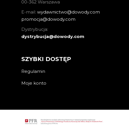
00-362 Warszawa
E-mail:
wydawnictwo@dowody.com
promocja@dowody.com
Dystrybucja:
dystrybucja@dowody.com
SZYBKI DOSTĘP
Regulamin
Moje konto