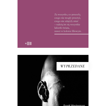
kolegów z tygodnika reporterka
usłyszała: „Na zebraniach redakcyjnych
pani teksty, […]
15.50
zł
32.00
zł
KSIĄŻKA DO KOSZYKA
WYPRZEDANE
[EBOOK] Frank Westerman – EL
NEGRO I JA
“El Negro i ja” to reporterska próba
odtworzenia życia tzw. buszmena z
Banyoles – zmumifikowanego,