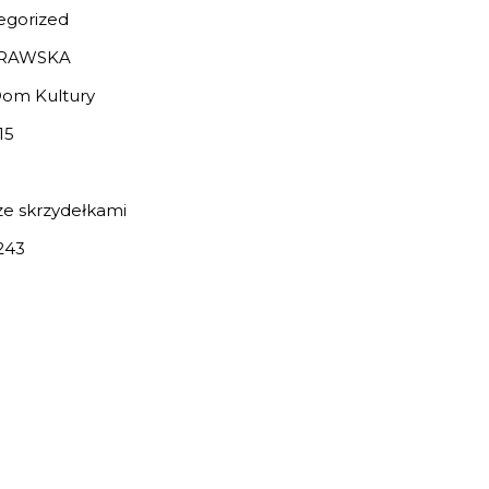
egorized
ORAWSKA
Dom Kultury
15
e skrzydełkami
243