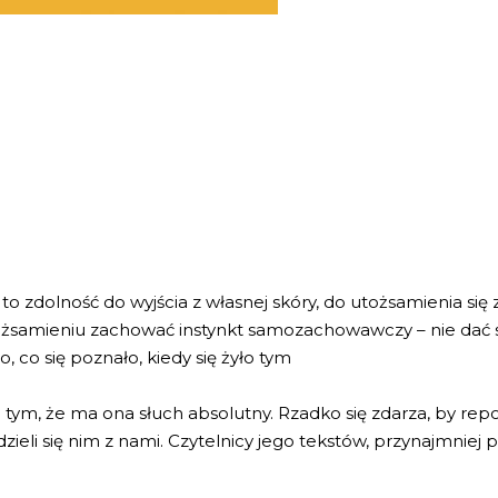
to zdolność do wyjścia z własnej skóry, do utożsamienia się
tożsamieniu zachować instynkt samozachowawczy – nie dać 
, co się poznało, kiedy się żyło tym
tym, że ma ona słuch absolutny. Rzadko się zdarza, by repo
li się nim z nami. Czytelnicy jego tekstów, przynajmniej prze