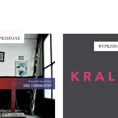
PRZEDANE
WYPRZED
BA. SYNDROM WYSPY
KRALL
olucja i dysydenci, Kubanki
To książka, jakiej nie było. 
walczące o podpaski i
Krall, wybitna reporterka, ta,
bańczycy, którzy obrażają
opisywała innych, staje się
olucję szortami i sandałami.
bohaterką. Opowiadają o ni
Jest tu dawna świetność
przy aktywnym udziale jej 
ny, są prosięta hodowane w
– Wojciech Tochman i Mari
ach i jest krowa – bohaterka
Szczygieł.
rewolucji.
22.00
zł
44.00
zł
E-BOOK DO