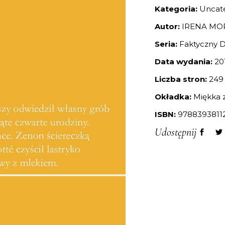
Kategoria:
Uncat
Autor:
IRENA M
Seria:
Faktyczny 
Data wydania:
20
Liczba stron:
249
Okładka:
Miękka z
ISBN:
9788393811
Udostępnij