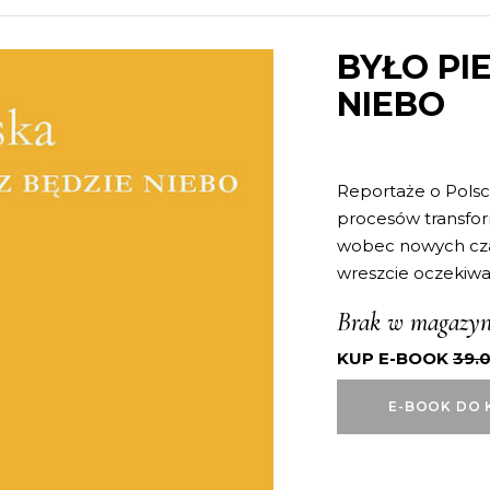
BYŁO PI
NIEBO
Reportaże o Polsce 
procesów transfor
wobec nowych cza
wreszcie oczekiwan
Brak w magazyn
KUP E-BOOK
39.
E-BOOK DO 