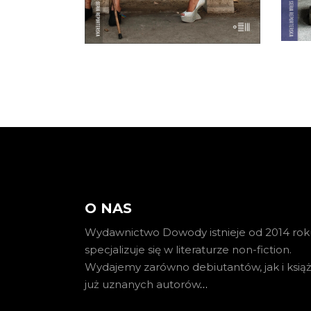
E-BOOK DO
KOSZYKA
O NAS
Wydawnictwo Dowody istnieje od 2014 roku
specjalizuje się w literaturze non-fiction.
Wydajemy zarówno debiutantów, jak i książ
już uznanych autorów
…