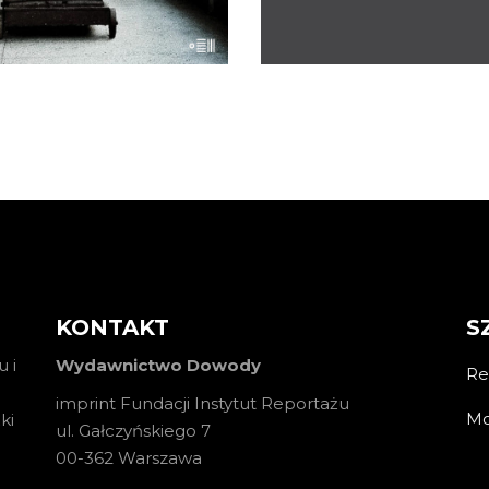
KOSZYKA
KONTAKT
S
 i
Wydawnictwo Dowody
Re
imprint Fundacji Instytut Reportażu
Mo
ki
ul. Gałczyńskiego 7
00-362 Warszawa