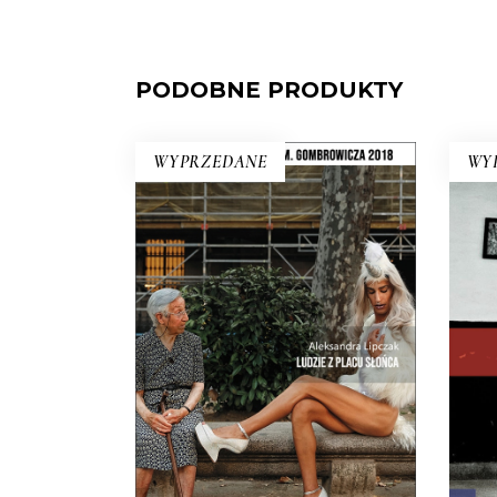
PODOBNE PRODUKTY
WYPRZEDANE
WY
KU
LUDZIE Z PLACU SŁOŃCA
Rew
Intymny portret kraju na
Ku
rozdrożu. Miejsca, w którym coś
rew
się skończyło, a nowe jeszcze nie
zaczęło. Reportaże o Hiszpanii z
Hawa
krwi i kości, a nie z turystycznego
wann
folderu.
19.50
zł
39.00
zł