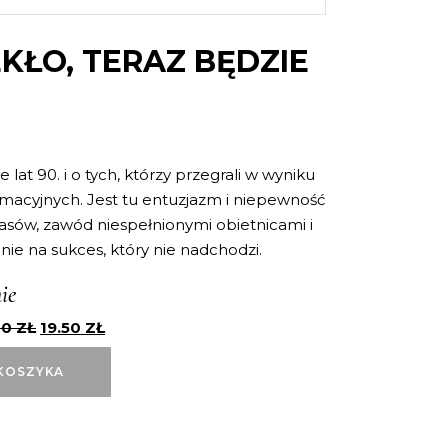
EKŁO, TERAZ BĘDZIE
lat 90. i o tych, którzy przegrali w wyniku
macyjnych. Jest tu entuzjazm i niepewność
sów, zawód niespełnionymi obietnicami i
ie na sukces, który nie nadchodzi.
ie
00
ZŁ
19.50
ZŁ
KOSZYKA