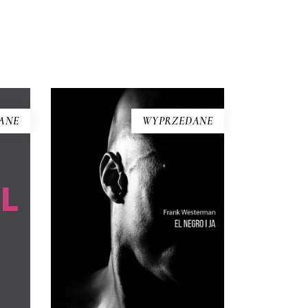
ANE
WYPRZEDANE
EL NEGRO I JA
Próba odtworzenia życia tzw.
Hanna
buszmena z Banyoles –
 która
wypchanego człowieka, który był
 tu
eksponatem muzealnym aż do
ej –
lat 90. XX wieku. Holenderki
samej
reporter przywraca buszmenowi
usz
z Banyoles ludzką godność i
stawia pytania o istotę rasizmu.