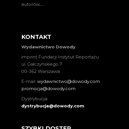
autorów
…
KONTAKT
Wydawnictwo Dowody
imprint Fundacji Instytut Reportażu
ul. Gałczyńskiego 7
00-362 Warszawa
E-mail:
wydawnictwo@dowody.com
promocja@dowody.com
Dystrybucja:
dystrybucja@dowody.com
SZYBKI DOSTĘP