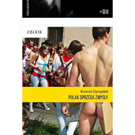
EBOOK
POLAK SPRZEDA ZMYSŁY
Nie ma o Polsce takich książek jak
debiut Konrada Oprzędka. Wariackich,
ale pogodnych. Smutnych, ale nie
przygnębiających. Ta błyskotliwa książka
pokazuje, kim są Polacy, kiedy nie
muszą być sobą.