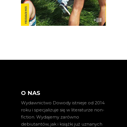
E-BOOK DO KOSZYKA
O NAS
Wydawnictwo Dowody istnieje od 2014
roku i specjalizuje się w literaturze non-
fiction. Wydajemy zarówno
debiutantów, jak i książki już uznanych