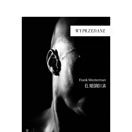
WYPRZEDANE
EL NEGRO I JA
Próba odtworzenia życia tzw.
buszmena z Banyoles – wypchanego
człowieka, który był eksponatem
muzealnym aż do lat 90. XX wieku.
Holenderki reporter przywraca
buszmenowi z Banyoles ludzką
godność i stawia pytania o istotę
rasizmu.