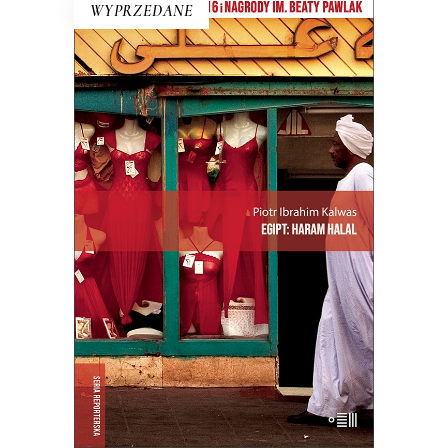
WYPRZEDANE
EGIPT: HARAM HALAL
„Haram” – to zakaz, „halal” –
przyzwolenie. I tak niektóre lakiery do
paznokci są dla muzułmanek halal,
niektóre haram, ale ciężko się w tym
zorientować nawet Egipcjanom.
E-BOOK DO KOSZYKA