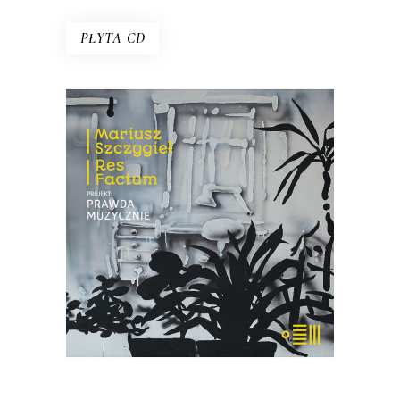
PŁYTA CD
PROJEKT: PRAWDA
MUZYCZNIE
Płyta, która jest efektem spotkania
trojga muzyków z reporterem –
Mariuszem Szczygłem. Słowa spotkały
się tu z dźwiękiem kreowanym na żywo.
18.85
zł
29.00
zł
KSIĄŻKA DO KOSZYKA