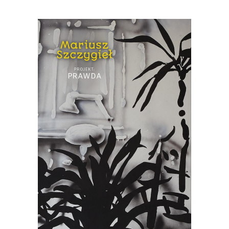
[EBOOK] Mariusz Szczygieł –
PROJEKT PRAWDA
„Projekt: prawda” to pozycja, jakiej na
polskim rynku wydawniczym jeszcze
nie było. Książka ta jest kolażem, na
który składają się miniatury Mariusza
Szczygła z własnego i cudzego życia
oraz powieść z 1959 roku „Portret z
pamięci” zapomnianego dziś pisarza,
Stanisława […]
22.00
zł
44.00
zł
KSIĄŻKA DO KOSZYKA