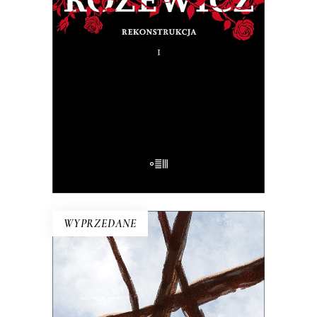
Na pytanie: „Kim jesteś?”, Tadeusz
Różewicz odpowiedział przed laty: „Kto
mnie uważnie czyta, ten wie”.
32.50
zł
65.00
zł
E-BOOK DO KOSZYKA
WYPRZEDANE