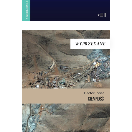
WYPRZEDANE
[EBOOK] Hector Tobar –
CIEMNOŚĆ
Kiedy na pustyni Atakama zawaliło się
wnętrze góry podziurawionej
górniczymi korytarzami, 625 metrów
pod ziemią, w ciemności, wilgoci, bez
jedzenia i wody pitnej zostało
uwięzionych 33 mężczyzn. Akcja
ratownicza w kopalni San José
wydawała się niemożliwa. Dopiero po 17