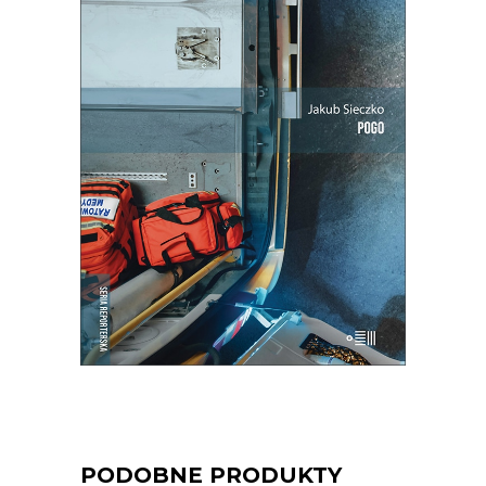
POGO
Ta praca to ciągłe szukanie równowagi
między paraliżującą niepewnością a
wyniszczającą rutyną.
25.35
zł
39.00
zł
KSIĄŻKA DO KOSZYKA
E-BOOK DO KOSZYKA
PODOBNE PRODUKTY