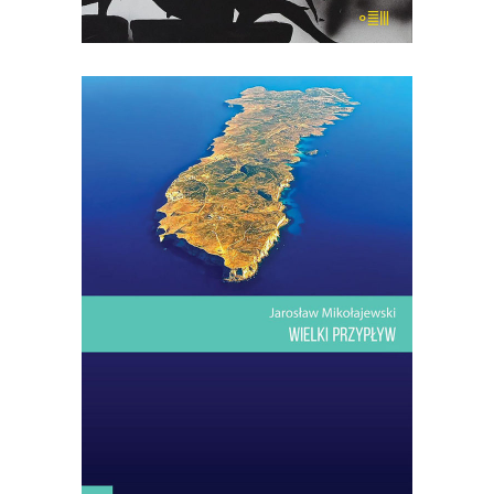
[EBOOK] Jarosław Mikołajewski –
WIELKI PRZYPŁYW
Lampedusa. Włoska wyspa, choć bliżej
stąd do Afryki niż do Włoch.
Dwadzieścia kilometrów kwadratowych
lądu na Morzu Śródziemnym.
Najwyższe wzniesienie: sto trzydzieści
trzy metry. Drzew prawie nie ma. Ptaki
tylko przelatują nad wyspą: jesienią z
Europy do Afryki, wiosną – […]
14.50
zł
29.00
zł
KSIĄŻKA DO KOSZYKA