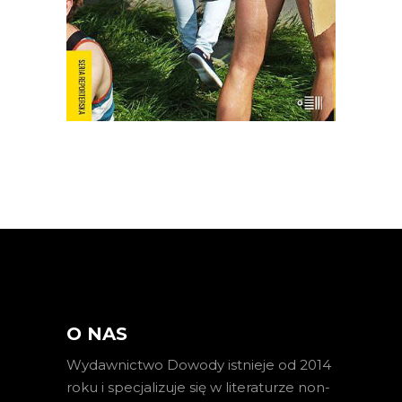
dokumentalnym „Oto Ameryka”.
Emitowany nocą w […]
O NAS
Wydawnictwo Dowody istnieje od 2014
roku i specjalizuje się w literaturze non-