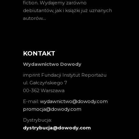
fiction. Wydajemy zarówno
debiutantów, jak i książki już uznanych
autorów
…
KONTAKT
Wydawnictwo Dowody
imprint Fundacji Instytut Reportażu
ul. Gałczyńskiego 7
00-362 Warszawa
E-mail:
wydawnictwo@dowody.com
promocja@dowody.com
Dystrybucja:
dystrybucja@dowody.com