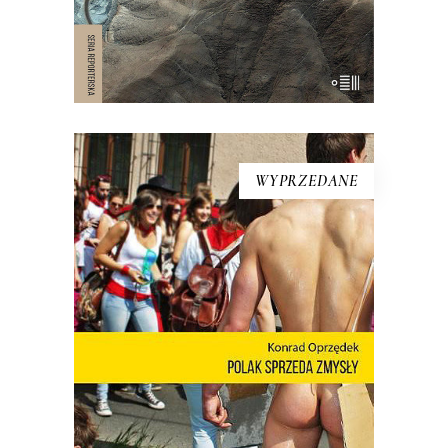
dniach […]
WYPRZEDANE
[EBOOK] Konrad Oprzędek –
POLAK SPRZEDA ZMYSŁY
Mariusz Szczygieł o książce: Wreszcie
możemy zobaczyć siebie! Nie ma o
Polsce takich książek jak debiut Konrada
Oprzędka. Wariackich, ale pogodnych.
Smutnych, ale nie przygnębiających.
Moje pokolenie w połowie lat 80. żyło
podniecającym filmem