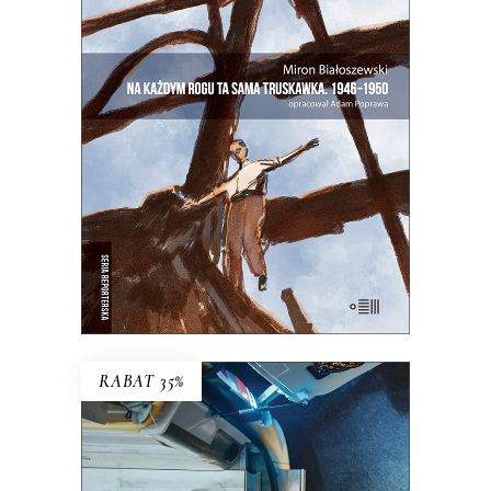
NA KAŻDYM ROGU TA SAMA
TRUSKAWKA
Zupełnie nowe miasto. Jakaś inna
Warszawa na starych śmieciach. Skąd
się wzięła?
25.00
zł
50.00
zł
E-BOOK DO KOSZYKA
RABAT 35%