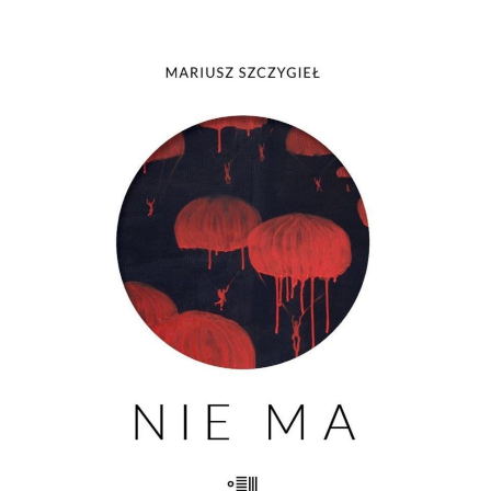
[EBOOK] Mariusz Szczygieł – NIE
MA
Nie ma kogoś. Nie ma czegoś. Nie ma
przeszłości. Nie ma pamięci. Nie ma
widelców do sera. Nie ma miłości. Nie
ma życia. Nie ma fikcji. Nie ma
właściwego koloru. Nie ma komisji. Nie
ma grobu. Nie ma siostry. Nie […]
23.00
zł
46.00
zł
KSIĄŻKA DO KOSZYKA