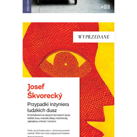
WYPRZEDANE
[EBOOK] Josef Škvorecký –
PRZYPADKI INŻYNIERA
LUDZKICH DUSZ
Książka – laureatka Nagrody Literackiej
Europy Środkowej Angelus. Uważana za
jedną z najlepszych czeskich powieści.
W Czechach określono ją „powieścią o
światowych ambicjach”. Wydana w
wydawnictwie emigracyjnym w 1977
roku, w Czechach wyszła dopiero po
upadku komunizmu w roku 1992. […]