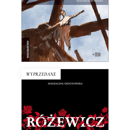
się wzięła?
25.00
zł
50.00
zł
E-BOOK DO KOSZYKA
WYPRZEDANE
RÓŻEWICZ. REKONSTRUKCJA
(tom 1)