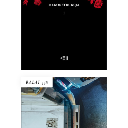
Na pytanie: „Kim jesteś?”, Tadeusz
Różewicz odpowiedział przed laty: „Kto
mnie uważnie czyta, ten wie”.
32.50
zł
65.00
zł
E-BOOK DO KOSZYKA
RABAT 35%
POGO
Ta praca to ciągłe szukanie równowagi