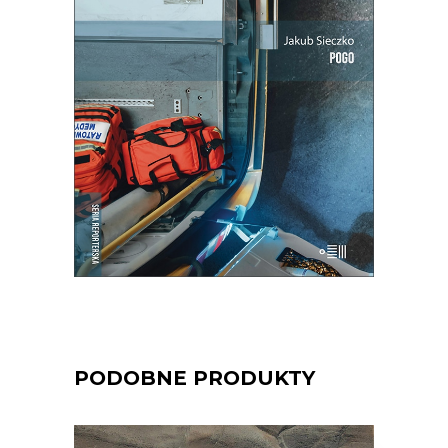
między paraliżującą niepewnością a
wyniszczającą rutyną.
25.35
zł
39.00
zł
KSIĄŻKA DO KOSZYKA
E-BOOK DO KOSZYKA
PODOBNE PRODUKTY