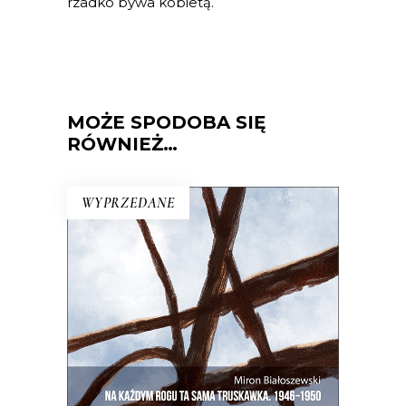
rzadko bywa kobietą.
MOŻE SPODOBA SIĘ
RÓWNIEŻ…
WYPRZEDANE
NA KAŻDYM ROGU TA SAMA
TRUSKAWKA
Zupełnie nowe miasto. Jakaś inna
Warszawa na starych śmieciach. Skąd