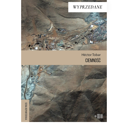
WYPRZEDANE
[EBOOK] Hector Tobar –
CIEMNOŚĆ
Kiedy na pustyni Atakama zawaliło się
wnętrze góry podziurawionej
górniczymi korytarzami, 625 metrów
pod ziemią, w ciemności, wilgoci, bez
jedzenia i wody pitnej zostało
uwięzionych 33 mężczyzn. Akcja
ratownicza w kopalni San José
wydawała się niemożliwa. Dopiero po 17
dniach […]