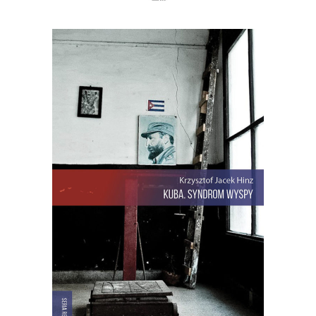
[EBOOK] Krzysztof Jacek Hinz –
KUBA. SYNDROM WYSPY
Krzysztof Jacek Hinz rozpoczyna swoją
opowieść o Kubie w dniu, w którym
obudził go telewizyjny komunikat, że
oto został wrogiem rewolucji.
Paszkwilancki wstępniak o polskim
dyplomacie napisał w „Granmie” sam
Fidel… Kuba. Syndrom wyspy to
reporterska książka o wyspie Fidela […]
22.00
zł
44.00
zł
KSIĄŻKA DO KOSZYKA