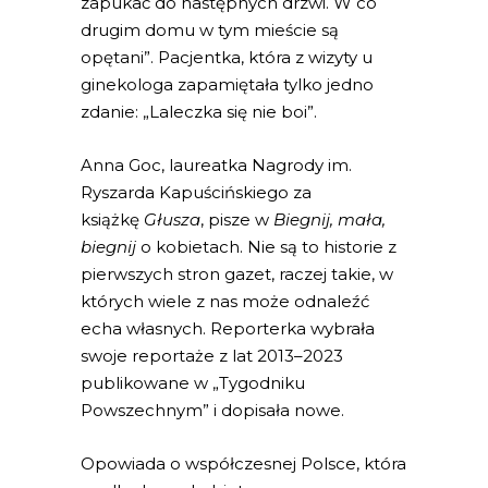
zapukać do następnych drzwi. W co
drugim domu w tym mieście są
opętani”. Pacjentka, która z wizyty u
ginekologa zapamiętała tylko jedno
zdanie: „Laleczka się nie boi”.
Anna Goc, laureatka Nagrody im.
Ryszarda Kapuścińskiego za
książkę
Głusza
, pisze w
Biegnij, mała,
biegnij
o kobietach. Nie są to historie z
pierwszych stron gazet, raczej takie, w
których wiele z nas może odnaleźć
echa własnych. Reporterka wybrała
swoje reportaże z lat 2013–2023
publikowane w „Tygodniku
Powszechnym” i dopisała nowe.
Opowiada o współczesnej Polsce, która