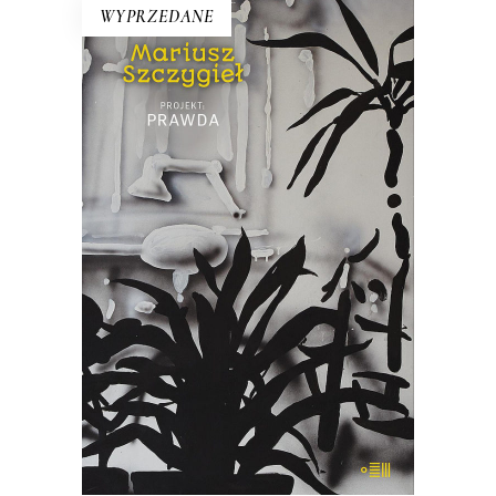
WYPRZEDANE
PROJEKT: PRAWDA
Szczygieł szuka prawdy w Grudziądzu,
Supraślu, Londynie, Pradze, Paryżu,
Nowym Jorku, w birmańskim Ngapali
czy laotańskim Luang Prabang.
Wyjawiają mu ją takie postaci jak
Stańko, Kapuściński czy Osiatyński, ale i
pasażerowie pociągów czy
taksówkarze.
22.00
zł
44.00
zł
E-BOOK DO KOSZYKA