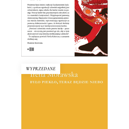
31.20
zł
48.00
zł
KSIĄŻKA DO KOSZYKA
E-BOOK DO KOSZYKA
WYPRZEDANE
BYŁO PIEKŁO, TERAZ BĘDZIE
NIEBO
Reportaże o Polsce lat 90. i o tych,
którzy przegrali w wyniku procesów
transformacyjnych. Jest tu entuzjazm i