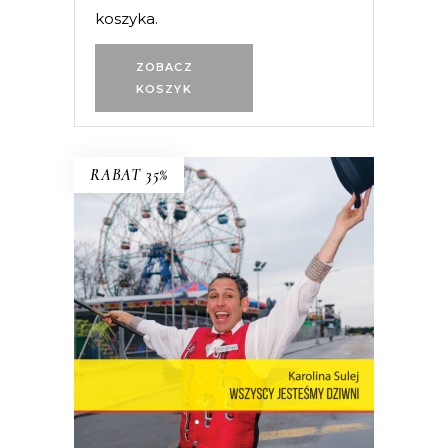
koszyka.
ZOBACZ
KOSZYK
RABAT 35%
WSZYSCY JESTEŚMY DZIWNI.
OPOWIEŚCI Z CONEY ISLAND
Coney Island – dzielnica Nowego Jorku,
niegdyś stolica światowej rozrywki,
cyrków, wesołych miasteczek – to wciąż
rezerwuar estetyki, idei, marzeń i lęków,
z których jest zbudowana popkultura.