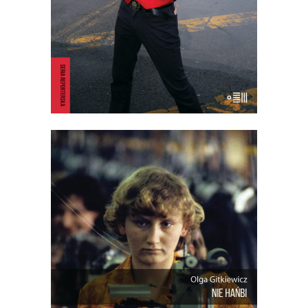
23.40
zł
36.00
zł
KSIĄŻKA DO KOSZYKA
E-BOOK DO KOSZYKA
NIE HAŃBI
Reporterski obraz polskiego rynku pracy
– historycznie i dziś. Jak bardzo ten
rynek się zmienił od czasu, kiedy
chałupnicy przeszli z domowych
warsztatów do fabrycznych hal? I co to