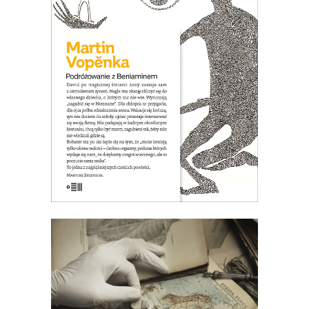
czuje, że nic go nie trzyma w Pradze i
ma okazję zbliżyć się do własnego
dziecka, o którym nic nie wie. Wpada na
pomysł, że wyruszą razem „zagubić się
w Nieznane”…
26.00
zł
40.00
zł
KSIĄŻKA DO KOSZYKA
E-BOOK DO KOSZYKA
WSZYSTKIE DZIECI LOUISA