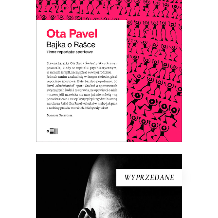
Ota Pavel pisał reportaże sportowe,
które były popularne, bo ich autor
„ubaśniawiał” sport. Dzięki temu te
opowieści o sportowcach – nawet jeśli
ich nazwiska nic nam już nie mówią – są
ponadczasowe.
E-BOOK DO KOSZYKA
WYPRZEDANE
EL NEGRO I JA