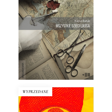
Trudna do uwierzenia opowieść z
małego kraju, gdzie żyją ponad dwie
setki braci i sióstr. Opowieść o lekarzu,
który chciał być Bogiem, i o
anonimowym dawcy nasienia, który
ukrywał tożsamość oraz genetyczną
tajemnicę…
E-BOOK DO KOSZYKA
WYPRZEDANE