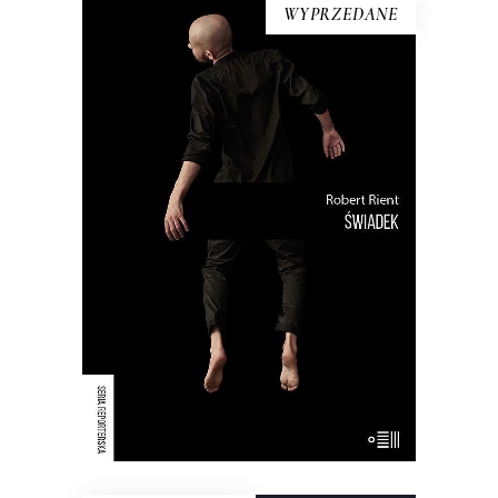
WYPRZEDANE
ŚWIADEK
Opowieść non-fiction o ucieczce ze
szczególnego więzienia – więzienia dla
mózgu. Książka przybliża wspólnotę
świadków Jehowy. To przewodnik po ich
prawdach, które główny bohater powoli
odrzuca.