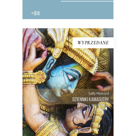
WYPRZEDANE
DZIENNIKI KAMASUTRY.
PODRÓŻE INTYMNE PO
INDIACH
Indie widziane oczyma reporterki –
dziecka zachodniej rewolucji seksualnej,
oraz Dimple, która stara się wyzwolić
spod jarzma tradycji i której szczęście
zależy od rezultatów dokonującej się w
Indiach transformacji społecznej.