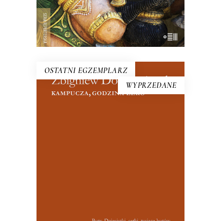
OSTATNI EGZEMPLARZ
WYPRZEDANE
KAMPUCZA. GODZINA ZERO
W 1979 roku Domarańczyk przekracza
granicę zamkniętej od czterech lat,
umęczonej Kambodży. Nowe władze
wydają mu wizę nr 1. Polski operator
kamery oraz dźwiękowiec dostają wizy
nr 2 i 3.