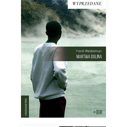
WYPRZEDANE
MARTWA DOLINA
21 sierpnia 1986 roku z doliny w
Kamerunie zniknęło życie. Kurczaki,
pawiany, zebu i ptaki leżały martwe w
trawie – tak samo jak dwa tysiące
mężczyzn, kobiet i dzieci. Chaty i
drzewa palmowe stały nietknięte. Takie
są fakty. Ale co się wydarzyło?