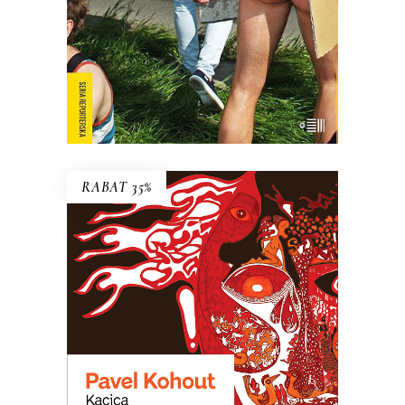
muszą być sobą.
E-BOOK DO KOSZYKA
RABAT 35%
KACICA
Opowieść o dziewczynce, która nie
zdała do liceum teatralnego, więc
poszła do szkoły dla katów. Arcydzieło
czarnego humoru!