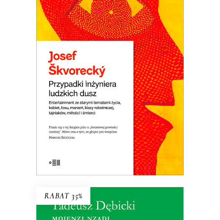
PRZYPADKI INŻYNIERA
LUDZKICH DUSZ
Powieść rzeka. Płyną nią setki
dramatycznych i śmiesznych ludzkich
losów. Wojna i komunizm. Miłość do
dziewcząt i saksofonu. Ucieczka z kraju i
tęsknota za domem. Jedna z
najlepszych czeskich powieści.
E-BOOK DO KOSZYKA
RABAT 35%