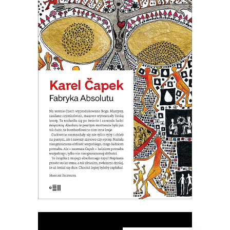
FABRYKA ABSOLUTU
Na terenie Czech wyprodukowano
Boga. Nastała na świecie
nieograniczona obfitość wszystkiego.
Ale okazało się, że ludziom potrzeba
wszystkiego, tylko nie nieograniczonej
obfitości.
19.50
zł
39.00
zł
E-BOOK DO KOSZYKA