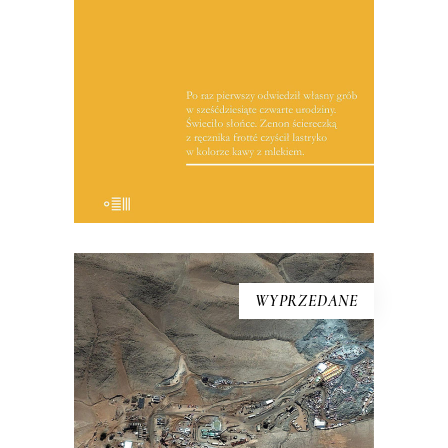
niepewność wobec nowych czasów,
zawód niespełnionymi obietnicami i
wreszcie oczekiwanie na sukces, który
nie nadchodzi.
19.50
zł
39.00
zł
E-BOOK DO KOSZYKA
WYPRZEDANE
CIEMNOŚĆ
W wyniku katastrofy 625 metrów
pod ziemią, w ciemności, wilgoci, bez