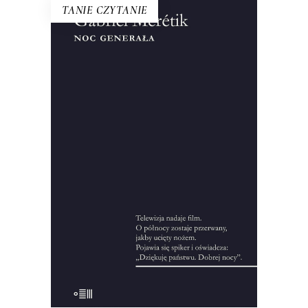
TANIE CZYTANIE
NOC GENERAŁA
Ten tytuł do dzisiaj symbolizuje
wydarzenia z 12 na 13 XII 1981 roku.
Francuski dziennikarz przeprowadził
setki wywiadów, zgromadził
pięćdziesiąt godzin nagrań i kilka tysięcy
stron notatek, żeby zrekonstruować
okoliczności wprowadzenia stanu
wojennego.
10.00
zł
44.00
zł
KSIĄŻKA DO KOSZYKA