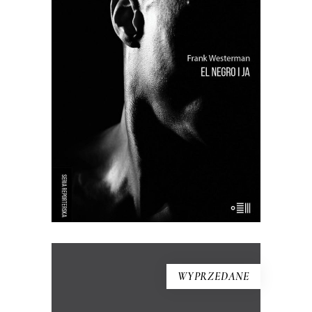
Próba odtworzenia życia tzw.
buszmena z Banyoles – wypchanego
człowieka, który był eksponatem
muzealnym aż do lat 90. XX wieku.
Holenderki reporter przywraca
buszmenowi z Banyoles ludzką
godność i stawia pytania o istotę
rasizmu.
WYPRZEDANE