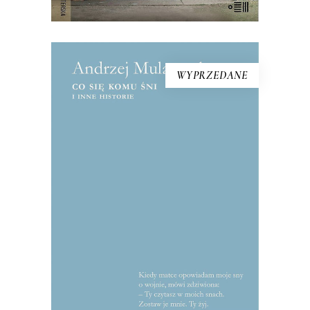
WYPRZEDANE
CO SIĘ KOMU ŚNI I INNE
HISTORIE
Reportaże o tym, co najważniejsze:
miłości, wojnie, honorze. Mularczyk to
wirtuoz gatunku, jeden z
najwybitniejszych przedstawicieli tzw.
polskiej szkoły reportażu.