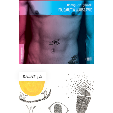
odkryte ślady. Wspomnienia, fakty,
dokumenty. Śledztwo, którego efektu
nikt się nie spodziewał.
23.40
zł
36.00
zł
KSIĄŻKA DO KOSZYKA
E-BOOK DO KOSZYKA
RABAT 35%
PODRÓŻOWANIE Z
BENIAMINEM
David po śmierci żony zostaje sam z
ośmioletnim synem. Nagle jest wolny,