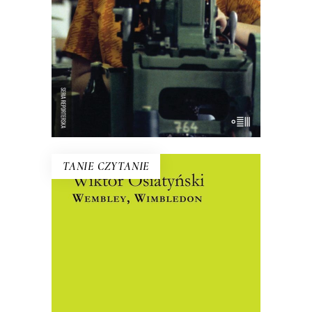
znaczy nie pracować w świecie, w
którym ponoć nie pracuje tylko ten, kto
nie chce?
16.50
zł
33.00
zł
E-BOOK DO KOSZYKA
TANIE CZYTANIE
WEMBLEY, WIMBLEDON
Zapomniane reportaże sportowe
wybitnego konstytucjonalisty. Dzisiaj
czytamy je jako uniwersalne opowieści
o ludzkich słabościach i o ludzkiej sile, o