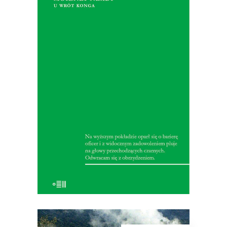
MOIENZI NZADI. U WRÓT
KONGA
W 1928 roku marynarz Dębicki wyrusza
do Afryki, skąd przywozi imponujący
reportaż. Opisuje w nim wyzysk,
rabunek, niewolniczą pracę, rasizm i
pychę – zjawiska, które Europa
dostrzeże dopiero za kilkadziesiąt lat.
25.35
zł
39.00
zł
KSIĄŻKA DO KOSZYKA
E-BOOK DO KOSZYKA