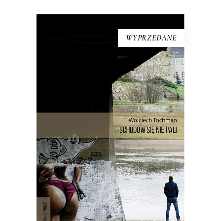
WYPRZEDANE
SCHODÓW SIĘ NIE PALI
Debiut Wojciecha Tochmana. Kolekcja
poruszających głębokich i najlepszych –
zdaniem krytyków – reportaży
drukowanych w polskiej prasie w latach
90.