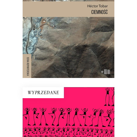
jedzenia i wody pitnej zostało
uwięzionych 33 mężczyzn. Spędzili
pod ziemią 69 dni. To historia o
męstwie, odwadze i o granicach, do
jakich może dojść człowiek.
WYPRZEDANE
BAJKA O RAŠCE