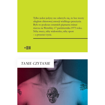
emocjach – pragnieniach, nadziejach,
lękach.
8.00
zł
35.00
zł
KSIĄŻKA DO KOSZYKA
E-BOOK DO KOSZYKA
TANIE CZYTANIE
FOUCAULT W WARSZAWIE
Nieznana historia Michela Foucault,
francuskiego filozofa, który spędził rok
w Polsce i pozostawił dopiero dziś