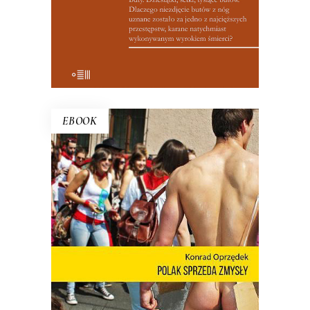
EBOOK
POLAK SPRZEDA ZMYSŁY
Nie ma o Polsce takich książek jak
debiut Konrada Oprzędka. Wariackich,
ale pogodnych. Smutnych, ale nie
przygnębiających. Ta błyskotliwa książka
pokazuje, kim są Polacy, kiedy nie