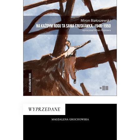
NA KAŻDYM ROGU TA SAMA
TRUSKAWKA
Zupełnie nowe miasto. Jakaś inna
Warszawa na starych śmieciach. Skąd
się wzięła?
25.00
zł
50.00
zł
E-BOOK DO KOSZYKA
WYPRZEDANE