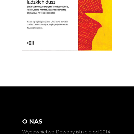
wydawnictwie emigracyjnym w 1977
roku, w Czechach wyszła dopiero po
upadku komunizmu w roku 1992. […]
O NAS
Wydawnictwo Dowody istnieje od 2014