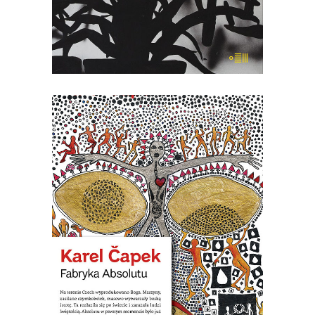
KSIĄŻKA DO KOSZYKA
[EBOOK] Karel Ćapek – FABRYKA
ABSOLUTU
Na terenie Czech wyprodukowano
Boga. Maszyny zwane karburatorami
zaczęły masowo wytwarzać Absolut. W
pewnym momencie było go już tak
dużo, że postanowiono bombardować
nim Anglię. Nastała na świecie
nieograniczona obfitość wszystkiego,
czego ludziom potrzeba. Ale ludziom
potrzeba wszystkiego, tylko nie […]