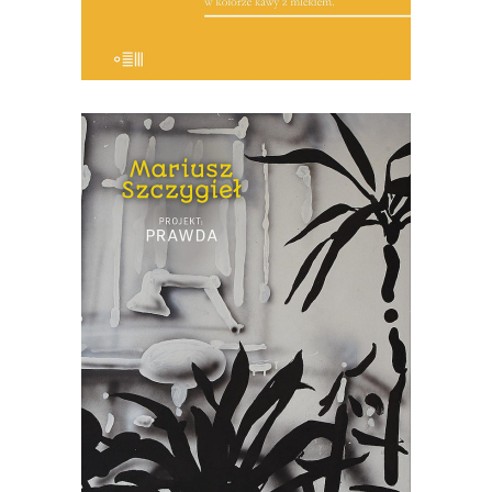
[EBOOK] Mariusz Szczygieł –
PROJEKT PRAWDA
„Projekt: prawda” to pozycja, jakiej na
polskim rynku wydawniczym jeszcze
nie było. Książka ta jest kolażem, na
który składają się miniatury Mariusza
Szczygła z własnego i cudzego życia
oraz powieść z 1959 roku „Portret z
pamięci” zapomnianego dziś pisarza,
Stanisława […]
22.00
zł
44.00
zł