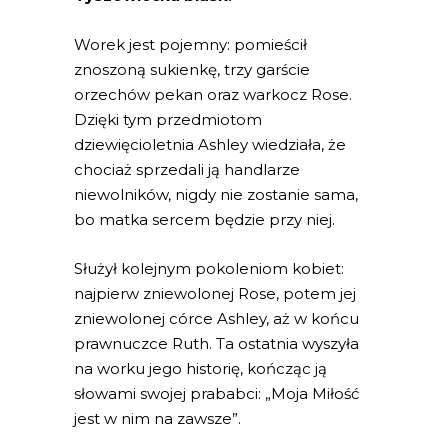
Worek jest pojemny: pomieścił
znoszoną sukienkę, trzy garście
orzechów pekan oraz warkocz Rose.
Dzięki tym przedmiotom
dziewięcioletnia Ashley wiedziała, że
chociaż sprzedali ją handlarze
niewolników, nigdy nie zostanie sama,
bo matka sercem będzie przy niej.
Służył kolejnym pokoleniom kobiet:
najpierw zniewolonej Rose, potem jej
zniewolonej córce Ashley, aż w końcu
prawnuczce Ruth. Ta ostatnia wyszyła
na worku jego historię, kończąc ją
słowami swojej prababci: „Moja Miłość
jest w nim na zawsze”.