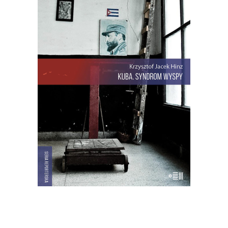
KUBA. SYNDROM WYSPY
Rewolucja i dysydenci, Kubanki
walczące o podpaski i Kubańczycy,
którzy obrażają rewolucję szortami i
sandałami. Jest tu dawna świetność
Hawany, są prosięta hodowane w
wannach i jest krowa – bohaterka
rewolucji.
22.00
zł
44.00
zł
E-BOOK DO KOSZYKA