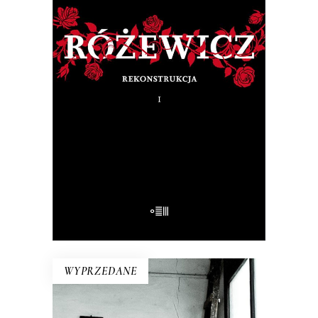
RÓŻEWICZ. REKONSTRUKCJA
(tom 1)
Na pytanie: „Kim jesteś?”, Tadeusz
Różewicz odpowiedział przed laty: „Kto
mnie uważnie czyta, ten wie”.
32.50
zł
65.00
zł
E-BOOK DO KOSZYKA
WYPRZEDANE