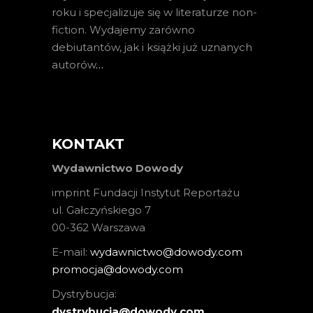
roku i specjalizuje się w literaturze non-
fiction. Wydajemy zarówno
debiutantów, jak i książki już uznanych
autorów
…
KONTAKT
Wydawnictwo Dowody
imprint Fundacji Instytut Reportażu
ul. Gałczyńskiego 7
00-362 Warszawa
E-mail:
wydawnictwo@dowody.com
promocja@dowody.com
Dystrybucja:
dystrybucja@dowody.com