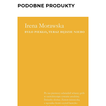
PODOBNE PRODUKTY
[EBOOK] Irena Morawska – BYŁO
PIEKŁO, TERAZ BĘDZIE NIEBO
Co to jest słuch reporterski? Ja
wyobrażam to sobie w ten sposób – jest
to zdolność do wyjścia z własnej skóry,
do utożsamienia się z rozmówcami i do
wtopienia w ich sytuację. Zdolność do
tego, by przy tym utożsamieniu
zachować […]
19.50
zł
39.00
zł
KSIĄŻKA DO KOSZYKA