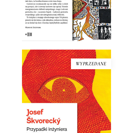
19.50
zł
39.00
zł
KSIĄŻKA DO KOSZYKA
WYPRZEDANE
[EBOOK] Josef Škvorecký –
PRZYPADKI INŻYNIERA
LUDZKICH DUSZ
Książka – laureatka Nagrody Literackiej
Europy Środkowej Angelus. Uważana za
jedną z najlepszych czeskich powieści.
W Czechach określono ją „powieścią o
światowych ambicjach”. Wydana w