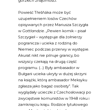
gorzkich znajomości.
Powieść Třešňáka może być
uzupełnieniem losów Czechów
opisywanych przez Mariusza Szczygła
w
Gottlandzie
. „Pewien komik – pisał
Szczygieł – występuje dla żołnierzy
pogranicza i ucieka z rodziną do
Niemiec podczas przerwy w występie.
Akurat nikt nie pilnuje granicy, bo
wszyscy czekają na drugą część
programu. (…) Były ambasador w
Bułgarii ucieka ukryty w dużej skrzyni
na książki, którą ambasador Meksyku
zgłasza jako bagaż osobisty”. Tak
wyglądały ucieczki z Czechosłowacji po
zwycięstwie komunistów w 1948 roku i
zamknięciu kraju. Rodzice tytułowego