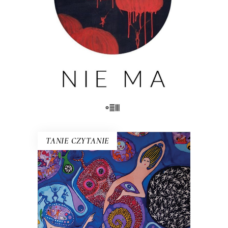
ma życia. Nie ma fikcji. Nie ma
właściwego koloru. Nie ma komisji. Nie
ma grobu. Nie ma siostry. Nie […]
23.00
zł
46.00
zł
KSIĄŻKA DO KOSZYKA
TANIE CZYTANIE
BIAŁE ZWIERZĘTA SĄ BARDZO
CZĘSTO GŁUCHE
W Czechach pisano, że to zbiór