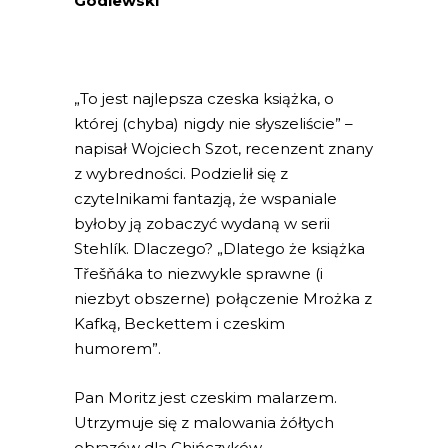
Godlewski
„To jest najlepsza czeska książka, o
której (chyba) nigdy nie słyszeliście” –
napisał Wojciech Szot, recenzent znany
z wybredności. Podzielił się z
czytelnikami fantazją, że wspaniale
byłoby ją zobaczyć wydaną w serii
Stehlík. Dlaczego? „Dlatego że książka
Třešňáka to niezwykle sprawne (i
niezbyt obszerne) połączenie Mrożka z
Kafką, Beckettem i czeskim
humorem”.
Pan Moritz jest czeskim malarzem.
Utrzymuje się z malowania żółtych
obrazów dla Chińczyków