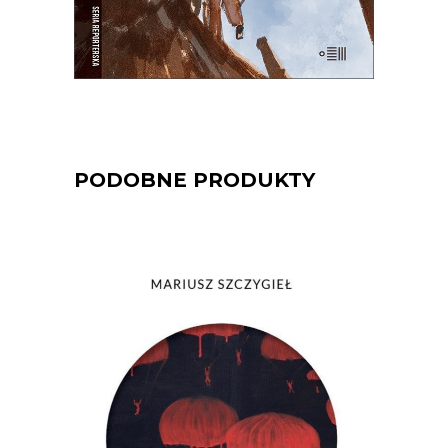
E-BOOK DO KOSZYKA
PODOBNE PRODUKTY
[EBOOK] Mariusz Szczygieł – NIE
MA
Nie ma kogoś. Nie ma czegoś. Nie ma
przeszłości. Nie ma pamięci. Nie ma
widelców do sera. Nie ma miłości. Nie