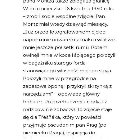
pana Moritza także zbiegli za granicę.
W dniu ucieczki – 16 kwietnia 1950 roku
– zrobili sobie wspólne zdjęcie. Pan
Moritz miał wtedy dziewięć miesięcy.
„Już przed fotografowaniem ojciec
napoił mnie odwarem z maku i wlał we
mnie jeszcze pół setki rumu. Potem
owinęli mnie w koce i śpiącego położyli
w bagażniku starego forda
stanowiącego własność mojego stryja.
Położyli mnie w przegródce na
zapasowa oponę i przykryli skrzynką z
narzędziami” – opowiada główny
bohater. Po przebudzeniu nigdy już
rodziców nie zobaczył. To zdjęcie staje
się dla Třešňáka, który w powieści
przyjmuje pseudonim pan Prag (po
niemiecku Praga), inspiracją do