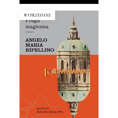
WYPRZEDANE
PRAGA MAGICZNA
Oto – jak mówi Mariusz Szczygieł –
biblia kultury czeskiej. Dla miłośników
Pragi i czeskiej kultury – lektura
niezbędna.
29.50
zł
59.00
zł