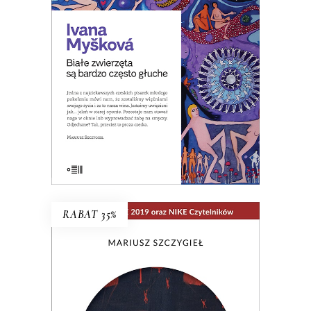
opowiadań o ludziach czasów, w
których zwiększa się spożycie
antydepresantów.
8.00
zł
39.00
zł
KSIĄŻKA DO KOSZYKA
E-BOOK DO KOSZYKA
RABAT 35%
NIE MA
Wielogłosowa rozprawa reporterska o
kondycji człowieka i największym