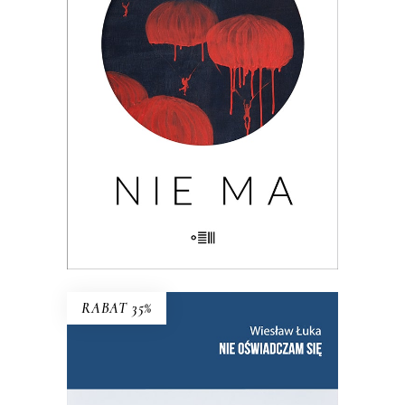
problemie cywilizacji: utracie, braku,
nieobecności. Nad książką unosi się rada
Hanny Krall: „Wszystko musi mieć swoją
formę, swój rytm, panie Mariuszu.
Zwłaszcza nieobecność”.
29.90
zł
46.00
zł
KSIĄŻKA DO KOSZYKA
E-BOOK DO KOSZYKA
RABAT 35%