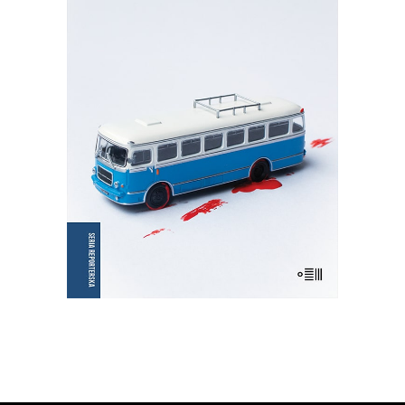
NIE OŚWIADCZAM SIĘ
Wznowienie kultowej książki!
35.75
zł
55.00
zł
KSIĄŻKA DO KOSZYKA
E-BOOK DO KOSZYKA