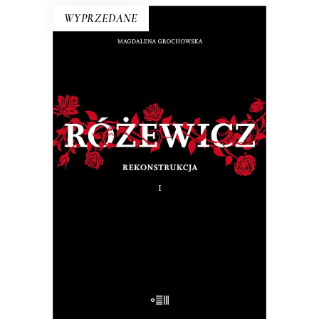
WYPRZEDANE
RÓŻEWICZ. REKONSTRUKCJA
(tom 1)
Na pytanie: „Kim jesteś?”, Tadeusz
Różewicz odpowiedział przed laty: „Kto
mnie uważnie czyta, ten wie”.
32.50
zł
65.00
zł
E-BOOK DO KOSZYKA