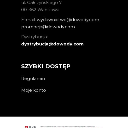
ul. Gałczyńskiego 7
00-362 Warszawa
E-mail:
wydawnictwo@dowody.com
promocja@dowody.com
Dystrybucja:
dystrybucja@dowody.com
SZYBKI DOSTĘP
Regulamin
Moje konto