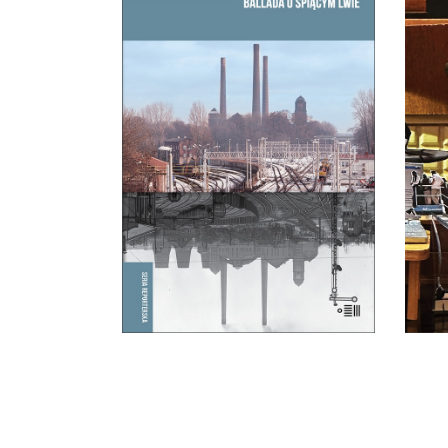
BALLADA O ŚPIĄCYM
LWIE
To, co zdecydowało o powstaniu
Ese
Bytomia, jego bogactwie i
star
tradycji, miało stać się jego
zagładą.
39.65
zł
61.00
zł
KSIĄŻKA DO
KOSZYKA
E-BOOK DO
KOSZYKA