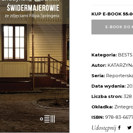
KUP E-BOOK
55.
E-BOOK DO 
Kategoria:
BESTS
Autor:
KATARZYN
Seria:
Reportersk
Data wydania:
20
Liczba stron:
328
Okładka:
Zintegr
ISBN:
978-83-6677
Udostępnij