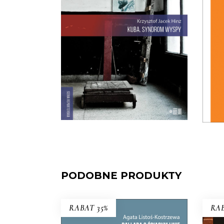
Kubańczycy, którzy obrażają
PRE
rewolucję szortami i sandałami.
Jest tu dawna świetność
Hawany, są prosięta hodowane w
wannach i jest krowa – bohaterka
rewolucji.
22.00
zł
44.00
zł
E-BOOK DO
KOSZYKA
PODOBNE PRODUKTY
RABAT 35%
RAB