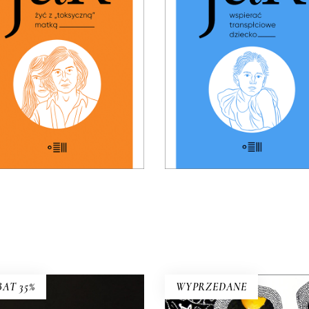
MIERA: 24 listopada 2025
PREMIERA: 17 listopada 
32.49
zł
32.49
zł
49.99
zł
49.99
zł
KSIĄŻKA DO
KSIĄŻKA DO
KOSZYKA
KOSZYKA
E-BOOK DO
E-BOOK DO
KOSZYKA
KOSZYKA
AT 35%
WYPRZEDANE