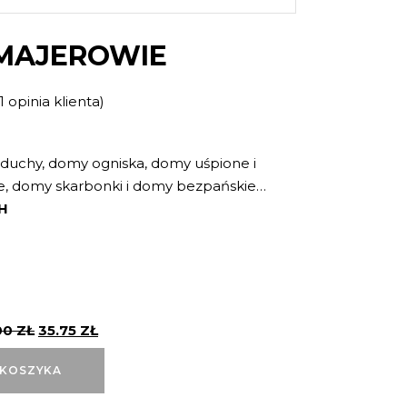
MAJEROWIE
1
opinia klienta)
Oceniony
1
e
duchy, domy ogniska, domy uśpione i
, domy skarbonki i domy bezpańskie…
H
00
ZŁ
35.75
ZŁ
 KOSZYKA