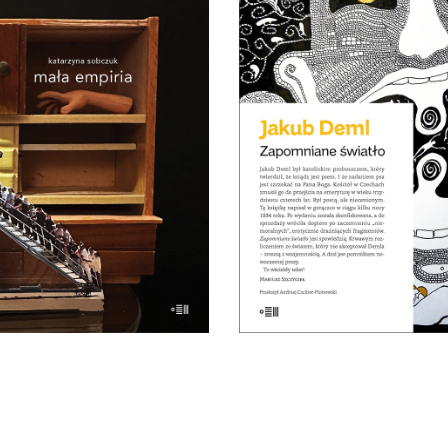
ZAPOMNIANE ŚWIAT
Po co dziś czytać Demla
MAŁA EMPIRIA
Choćby po to, aby się przek
j uczestniczący o wczesnej
że wszystkie źle społeczn
ości i zagadce rodzicielstwa.
widziane cechy, takie ja
34.45
zł
nieustępliwość, wybujał
53.00
zł
egotyzm, kłótliwość, cz
przekonanie o własnej
KSIĄŻKA DO
nieomylności mogą by
KOSZYKA
podłożem wybitnej literatu
21.50
zł
E-BOOK DO
E-BOOK DO
43.00
zł
KOSZYKA
KOSZYKA