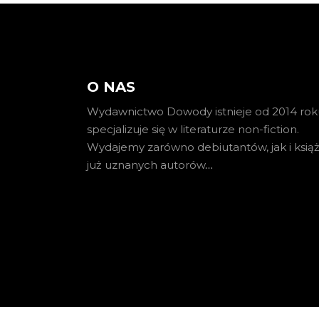
O NAS
Wydawnictwo Dowody istnieje od 2014 roku
specjalizuje się w literaturze non-fiction.
Wydajemy zarówno debiutantów, jak i książ
już uznanych autorów
…