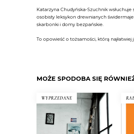
Katarzyna Chudyńska-Szuchnik wsłuchuje się
osobisty leksykon drewnianych świdermaj
skarbonki i domy bezpańskie.
To opowieść o tożsamości, którą najłatwiej j
MOŻE SPODOBA SIĘ RÓWNIE
WYPRZEDANE
RAB
KUBA. SYNDROM WYSPY
JA
Rewolucja i dysydenci, Kubanki
walczące o podpaski i