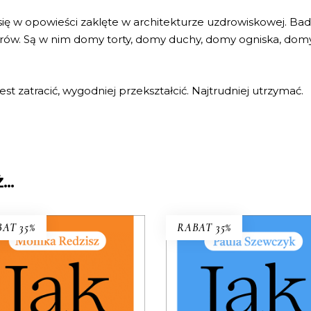
 w opowieści zaklęte w architekturze uzdrowiskowej. Bada j
erów. Są w nim domy torty, domy duchy, domy ogniska, do
est zatracić, wygodniej przekształcić. Najtrudniej utrzymać.
Ż…
AT 35%
RABAT 35%
K ŻYĆ Z „TOKSYCZNĄ”
JAK WSPIERAĆ
MATKĄ
TRANSPŁCIOWE DZIE