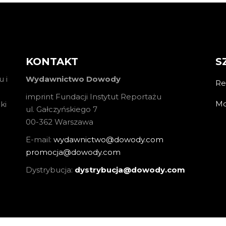
KONTAKT
S
 i
Wydawnictwo Dowody
Re
imprint Fundacji Instytut Reportażu
Mo
ki
ul. Gałczyńskiego 7
00-362 Warszawa
E-mail:
wydawnictwo@dowody.com
promocja@dowody.com
Dystrybucja:
dystrybucja@dowody.com