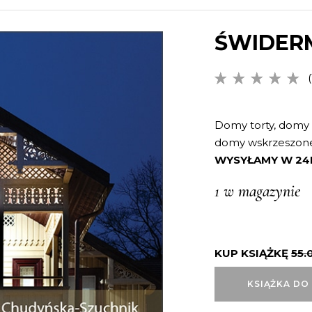
ŚWIDER
(
5.00
na
5 na
podstawi
Domy torty, domy 
oceny
domy wskrzeszone
klienta
WYSYŁAMY W 24
1 w magazynie
KUP KSIĄŻKĘ
55.
KSIĄŻKA DO