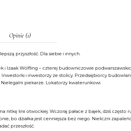
Opinie (1)
epszą przyszłość. Dla siebie i innych.
k i Izaak Wölfling – czterej budowniczowie podwarszawskich 
nwestorki i inwestorzy ze stolicy. Przedsiębiorcy budowlani,
 Nielegalni piekarze. Lokatorzy kwaterunkowi.
nitkę linii otwockiej. Wczoraj pałace z bajek, dziś często r
onie, bo działka jest cenniejsza bez niego. Nieliczni zapaleń
dać przeszłość.