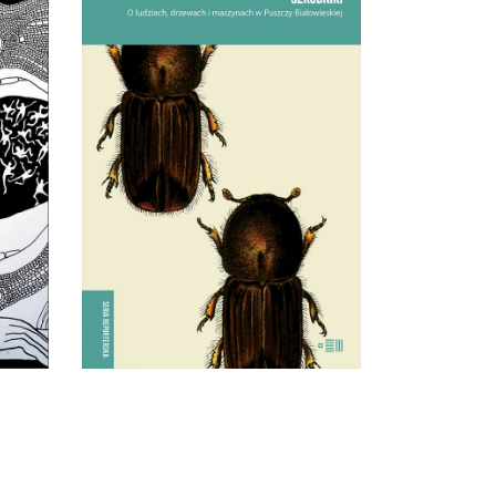
ŁO
?
SZKODNIKI
onać,
Walka toczyła się nie tylko w
ie
lesie, ale i w głowach ludzi.
k
38.94
zł
y
59.90
zł
y
KSIĄŻKA DO
ć
KOSZYKA
ry.
E-BOOK DO
KOSZYKA