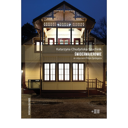
ŚWIDERMAJEROWIE
Domy torty, domy duchy, domy
ogniska, domy uśpione i domy
wskrzeszone, domy skarbonki i domy
bezpańskie…
35.75
zł
55.00
zł
KSIĄŻKA DO KOSZYKA
E-BOOK DO KOSZYKA