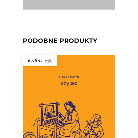
PODOBNE PRODUKTY
RABAT 35%
SZYJĄC
To miniaturowe eseje o
codzienności, w której wymagamy
coraz więcej troski, i w której
martwić się jest łatwiej niż
troszczyć.