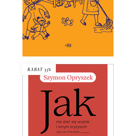
34.45
zł
53.00
zł
KSIĄŻKA DO KOSZYKA
E-BOOK DO KOSZYKA
RABAT 35%
JAK NIE DAĆ SIĘ WOJNIE I
INNYM KRYZYSOM. LEKCJA Z
FINLANDII
Premiera 19 czerwca 2026