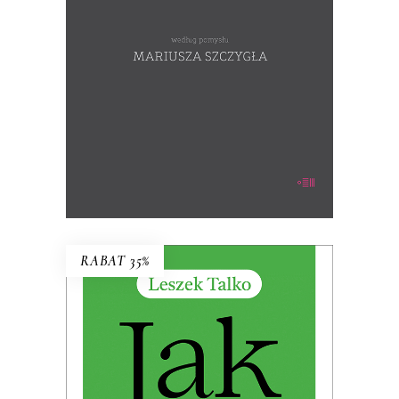
wysyłane losowo)
39.00
zł
60.00
zł
KSIĄŻKA DO KOSZYKA
RABAT 35%
JAK ZAMIESZKAĆ W TOSKANII