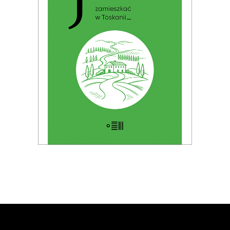
Premiera: 19 maja 2026
32.49
zł
49.99
zł
KSIĄŻKA DO KOSZYKA
E-BOOK DO KOSZYKA