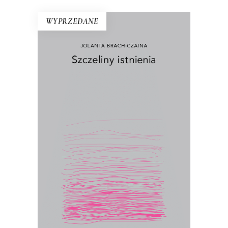
WYPRZEDANE
SZCZELINY ISTNIENIA
Ścierka, piasek, szczur, talerz, pąk,
kiełbasa, wiśnia, kurz – egzystencjalny
konkret to podstawa rozważań Jolanty
Brach-Czainy. Wydany po raz pierwszy
w 1992 roku esej był wielkim
wydarzeniem literackim. Zyskał miano
książki kultowej, „biblii feminizmu”.
17.50
zł
35.00
zł
E-BOOK DO KOSZYKA