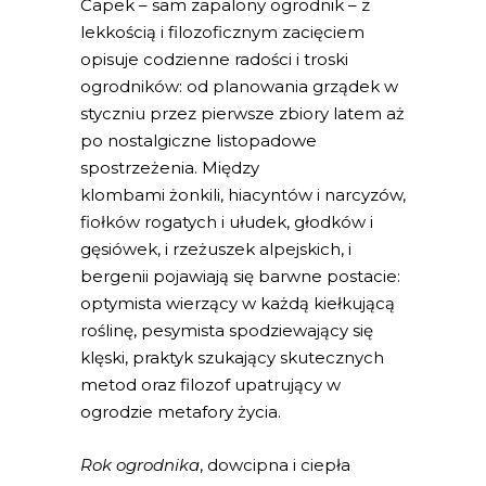
Čapek – sam zapalony ogrodnik – z
lekkością i filozoficznym zacięciem
opisuje codzienne radości i troski
ogrodników: od planowania grządek w
styczniu przez pierwsze zbiory latem aż
po nostalgiczne listopadowe
spostrzeżenia. Między
klombami żonkili, hiacyntów i narcyzów,
fiołków rogatych i ułudek, głodków i
gęsiówek, i rzeżuszek alpejskich, i
bergenii pojawiają się barwne postacie:
optymista wierzący w każdą kiełkującą
roślinę, pesymista spodziewający się
klęski, praktyk szukający skutecznych
metod oraz filozof upatrujący w
ogrodzie metafory życia.
Rok ogrodnika
, dowcipna i ciepła