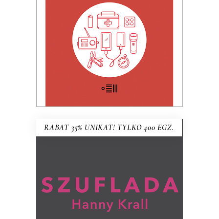
32.49
zł
49.99
zł
KSIĄŻKA DO KOSZYKA
E-BOOK DO KOSZYKA
RABAT 35% UNIKAT! TYLKO 400 EGZ.
SZUFLADA HANNY KRALL wg
pomysłu MARIUSZA SZCZYGŁA
Co Hanna Krall trzyma w szufladzie?
(ręcznie numerowane egzemplarze –