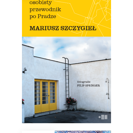
OSOBISTY PRZEWODNIK PO
PRADZE
Nowe wydanie przewodnika Szczygła!
Premiera 12 lipca
45.44
zł
69.90
zł
KSIĄŻKA DO KOSZYKA
E-BOOK DO KOSZYKA