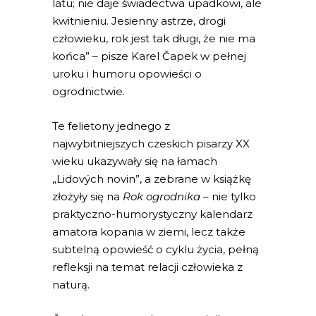
latu; nie daje świadectwa upadkowi, ale
kwitnieniu. Jesienny astrze, drogi
człowieku, rok jest tak długi, że nie ma
końca”
– pisze Karel Čapek w pełnej
uroku i humoru opowieści o
ogrodnictwie.
Te felietony jednego z
najwybitniejszych czeskich pisarzy XX
wieku ukazywały się na łamach
„Lidových novin”, a zebrane w książkę
złożyły się na
Rok ogrodnika
– nie tylko
praktyczno-humorystyczny kalendarz
amatora kopania w ziemi, lecz także
subtelną opowieść o cyklu życia, pełną
refleksji na temat relacji człowieka z
naturą.