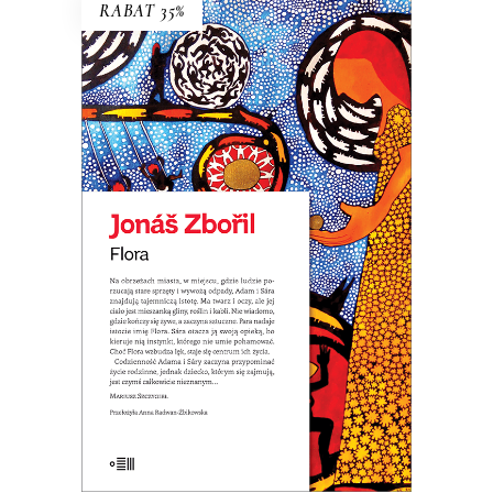
RABAT 35%
FLORA
Premiera: 20 maja 2026
32.49
zł
49.99
zł
KSIĄŻKA DO KOSZYKA
E-BOOK DO KOSZYKA