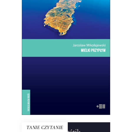
WIELKI PRZYPŁYW
Mikołajewski z czułością i delikatnością
kreśli reporterski portret wyspy –
przedsionka Ziemi Obiecanej
uchodźców. Lampedusa jest kroplą:
skupiają się w niej jak w soczewce
problemy, z którymi musi się zmierzyć
dzisiejsza Europa.
14.50
zł
29.00
zł
E-BOOK DO KOSZYKA
TANIE CZYTANIE