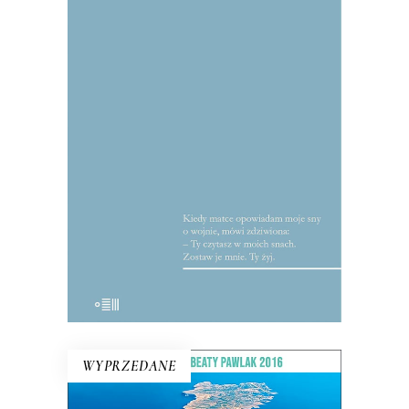
CO SIĘ KOMU ŚNI I INNE
HISTORIE
Reportaże o tym, co najważniejsze:
miłości, wojnie, honorze. Mularczyk to
wirtuoz gatunku, jeden z
najwybitniejszych przedstawicieli tzw.
polskiej szkoły reportażu.
WYPRZEDANE