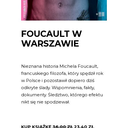
FOUCAULT W
WARSZAWIE
Nieznana historia Michela Foucault,
francuskiego filozofa, który spędził rok
w Polsce i pozostawił dopiero dziś
odkryte ślady. Wspomnienia, fakty,
dokumenty. Śledztwo, którego efektu
nikt się nie spodziewał.
KUP KSIĄŻKĘ
36.00
ZŁ
23.40
ZŁ