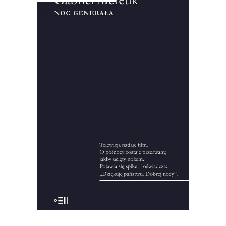
NOC GENERAŁA
Ten tytuł do dzisiaj symbolizuje
wydarzenia z 12 na 13 XII 1981 roku.
Francuski dziennikarz przeprowadził
setki wywiadów, zgromadził
pięćdziesiąt godzin nagrań i kilka tysięcy
stron notatek, żeby zrekonstruować
okoliczności wprowadzenia stanu
wojennego.
10.00
zł
44.00
zł
KSIĄŻKA DO KOSZYKA