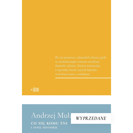
Reportaże o Polsce lat 90. i o tych,
którzy przegrali w wyniku procesów
transformacyjnych. Jest tu entuzjazm i
niepewność wobec nowych czasów,
zawód niespełnionymi obietnicami i
wreszcie oczekiwanie na sukces, który
nie nadchodzi.
19.50
zł
39.00
zł
E-BOOK DO KOSZYKA
WYPRZEDANE