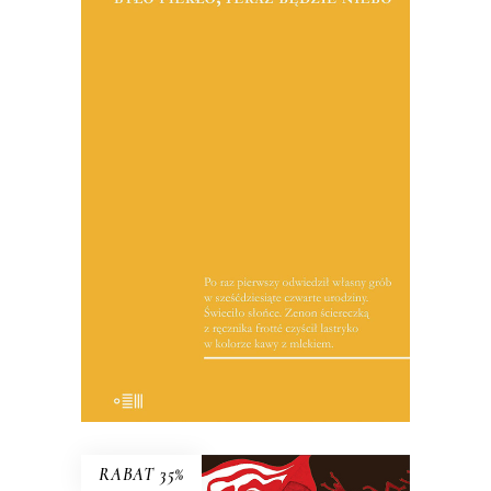
BYŁO PIEKŁO, TERAZ BĘDZIE
NIEBO
Reportaże o Polsce lat 90. i o tych,
którzy przegrali w wyniku procesów
transformacyjnych. Jest tu entuzjazm i
niepewność wobec nowych czasów,
zawód niespełnionymi obietnicami i
wreszcie oczekiwanie na sukces, który
nie nadchodzi.
19.50
zł
39.00
zł
E-BOOK DO KOSZYKA
RABAT 35%