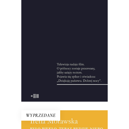
Ten tytuł do dzisiaj symbolizuje
wydarzenia z 12 na 13 XII 1981 roku.
Francuski dziennikarz przeprowadził
setki wywiadów, zgromadził
pięćdziesiąt godzin nagrań i kilka tysięcy
stron notatek, żeby zrekonstruować
okoliczności wprowadzenia stanu
wojennego.
10.00
zł
44.00
zł
KSIĄŻKA DO KOSZYKA
WYPRZEDANE