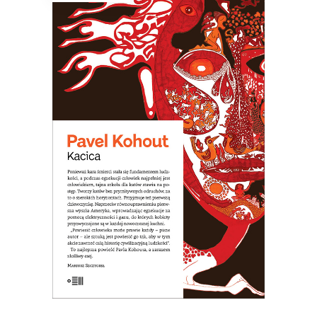
KACICA
Opowieść o dziewczynce, która nie
zdała do liceum teatralnego, więc
poszła do szkoły dla katów. Arcydzieło
czarnego humoru!
31.20
zł
48.00
zł
KSIĄŻKA DO KOSZYKA
E-BOOK DO KOSZYKA