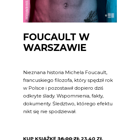
FOUCAULT W
WARSZAWIE
Nieznana historia Michela Foucault,
francuskiego filozofa, który spędził rok
w Polsce i pozostawił dopiero dziś
odkryte ślady. Wspomnienia, fakty,
dokumenty. Śledztwo, którego efektu
nikt się nie spodziewał.
KUP KSIĄŻKĘ
36.00
ZŁ
23.40
ZŁ