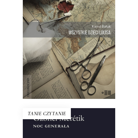
Trudna do uwierzenia opowieść z
małego kraju, gdzie żyją ponad dwie
setki braci i sióstr. Opowieść o lekarzu,
który chciał być Bogiem, i o
anonimowym dawcy nasienia, który
ukrywał tożsamość oraz genetyczną
tajemnicę…
E-BOOK DO KOSZYKA
TANIE CZYTANIE
NOC GENERAŁA