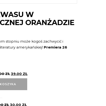
KWASU W
CZNEJ ORANŻADZIE
ym stopniu może kogoś zachwycić i
literatury amerykańskiej!
Premiera 26
.00
ZŁ
39.00
ZŁ
 KOSZYKA
00
ZŁ
30.00
ZŁ