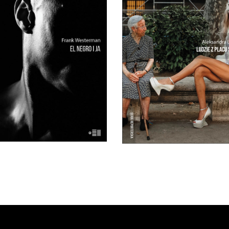
óba odtworzenia życia tzw.
Intymny portret kraju n
buszmena z Banyoles –
rozdrożu. Miejsca, w którym
hanego człowieka, który był
się skończyło, a nowe jeszcz
ponatem muzealnym aż do
zaczęło. Reportaże o Hiszpa
t 90. XX wieku. Holenderki
krwi i kości, a nie z turystyc
orter przywraca buszmenowi
folderu.
Banyoles ludzką godność i
19.50
zł
wia pytania o istotę rasizmu.
39.00
zł
E-BOOK DO
KOSZYKA