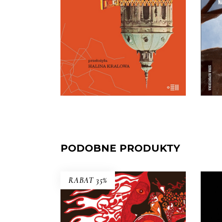
Dla miłośników Pragi i czeskiej
i
kultury – lektura niezbędna.
śm
29.50
zł
59.00
zł
E-BOOK DO
KOSZYKA
PODOBNE PRODUKTY
RABAT 35%
KACICA