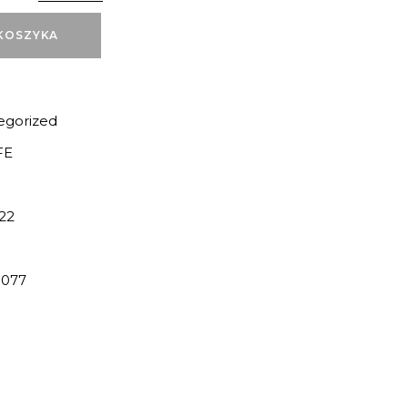
KOSZYKA
egorized
FE
22
077