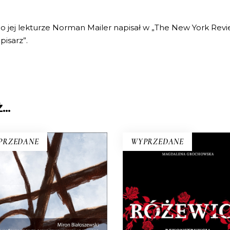
Po jej lekturze Norman Mailer napisał w „The New York Revi
pisarz”.
Ż…
PRZEDANE
WYPRZEDANE
RÓŻEWICZ.
A KAŻDYM ROGU TA
REKONSTRUKCJA (tom
SAMA TRUSKAWKA
Na pytanie: „Kim jesteś?”
pełnie nowe miasto. Jakaś