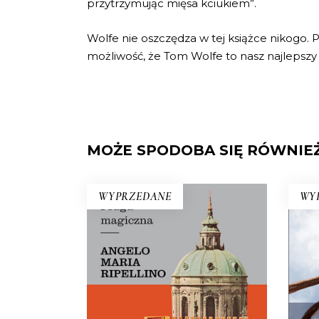
przytrzymując mięsa kciukiem”.
Wolfe nie oszczędza w tej książce nikogo. 
możliwość, że Tom Wolfe to nasz najlepszy 
MOŻE SPODOBA SIĘ RÓWNIE
WYPRZEDANE
WY
PRAGA MAGICZNA
N
Oto – jak mówi Mariusz
Szczygieł – biblia kultury czeskiej.
Zu