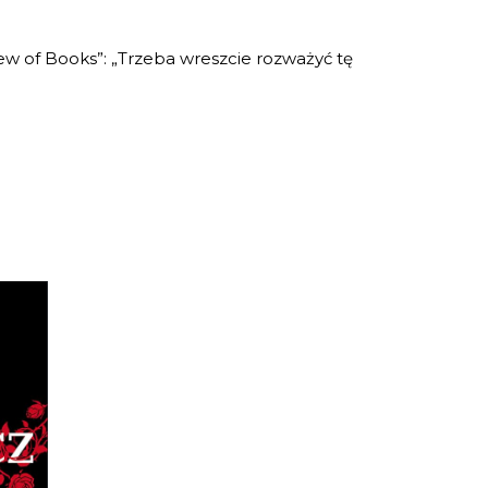
ew of Books”:
„Trzeba wreszcie rozważyć tę
 1)
,