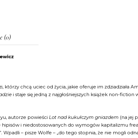
e (0)
iewicz
 którzy chcą uciec od życia, jakie oferuje im zdziadziała 
adzie
i staje się jedną z najgłośniejszych książek non-ficti
yu, autorze powieści
Lot nad kukułczym gniazdem
(na jej
e hipisów i niedostosowanych do wymogów kapitalizmu frea
 Wpadli – pisze Wolfe – „do tego stopnia, że nie mogli odna