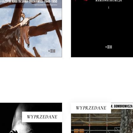
Tadeusz Różewicz odpowied
nna Warszawa na starych
przed laty: „Kto mnie uważ
ieciach. Skąd się wzięła?
czyta, ten wie”.
25.00
zł
50.00
zł
32.50
zł
65.00
zł
E-BOOK DO
E-BOOK DO
KOSZYKA
KOSZYKA
WYPRZEDANE
WYPRZEDANE
EL NEGRO I JA
LUDZIE Z PLACU SŁO