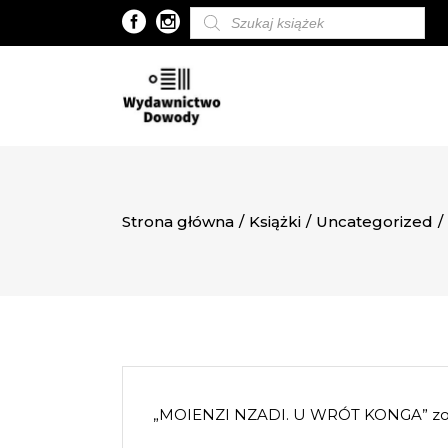
Wyszukiwarka
produktów
Strona główna
/
Książki
/
Uncategorized
/
„MOIENZI NZADI. U WRÓT KONGA” zost