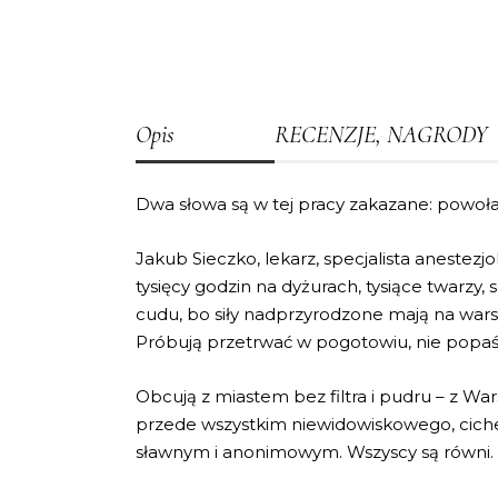
Opis
RECENZJE, NAGRODY
Dwa słowa są w tej pracy zakazane: powoła
Jakub Sieczko, lekarz, specjalista anestezj
tysięcy godzin na dyżurach, tysiące twarzy, 
cudu, bo siły nadprzyrodzone mają na wars
Próbują przetrwać w pogotowiu, nie popaść
Obcują z miastem bez filtra i pudru – z W
przede wszystkim niewidowiskowego, cichego
sławnym i anonimowym. Wszyscy są równi. I