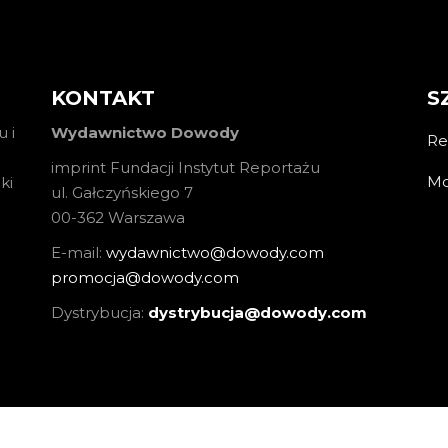
KONTAKT
S
 i
Wydawnictwo Dowody
Re
imprint Fundacji Instytut Reportażu
Mo
ki
ul. Gałczyńskiego 7
00-362 Warszawa
E-mail:
wydawnictwo@dowody.com
promocja@dowody.com
Dystrybucja:
dystrybucja@dowody.com