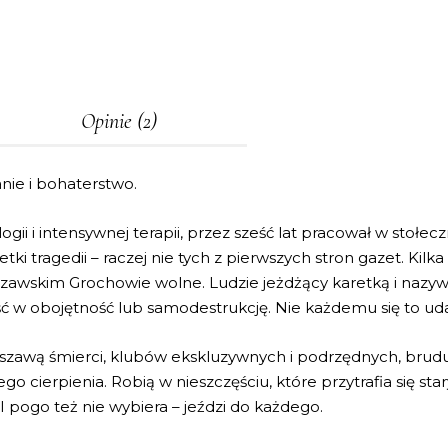
Opinie (2)
nie i bohaterstwo.
ologii i intensywnej terapii, przez sześć lat pracował w st
setki tragedii – raczej nie tych z pierwszych stron gazet. K
zawskim Grochowie wolne. Ludzie jeżdżący karetką i nazyw
 w obojętność lub samodestrukcję. Nie każdemu się to uda
arszawą śmierci, klubów ekskluzywnych i podrzędnych, brud
 cierpienia. Robią w nieszczęściu, które przytrafia się s
 pogo też nie wybiera – jeździ do każdego.