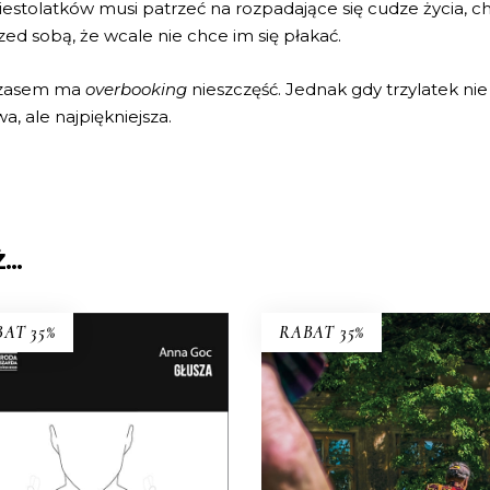
tolatków musi patrzeć na rozpadające się cudze życia, ch
zed sobą, że wcale nie chce im się płakać.
 czasem ma
overbooking
nieszczęść. Jednak gdy trzylatek nie z
wa, ale najpiękniejsza.
Ż…
AT 35%
RABAT 35%
GŁUSZA
ZAMALOWANE OKN
ąd o głuchych wypowiadali
Mieli tu swoją małą wspólnot
ę głównie ci, którzy słyszą.
dużą nieufność wobec sieb
az głusi chcą opowiedzieć o