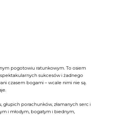
ołecznym pogotowiu ratunkowym. To osiem
ilka spektakularnych sukcesów i żadnego
ani czasem bogami – wcale nimi nie są.
je.
u, głupich porachunków, złamanych serc i
tarym i młodym, bogatym i biednym,