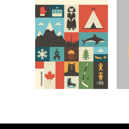
Co 
27 ŚMIERCI TOBY’EGO
jak 
OBEDA
Najgłośniejszy debiut
reporterski ostatnich lat!
29.95
zł
59.90
zł
E-BOOK DO
KOSZYKA