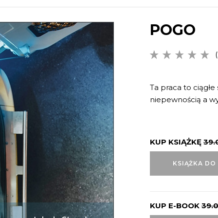
POGO
(
5.00
na
5 na
podstawi
Ta praca to ciągłe
ocen
niepewnością a wy
klientów
KUP KSIĄŻKĘ
39.
KSIĄŻKA DO
KUP E-BOOK
39.