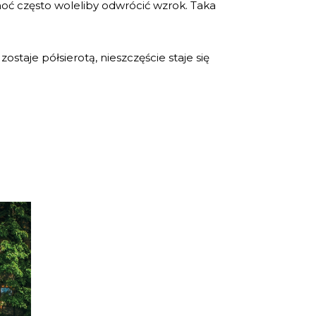
oć często woleliby odwrócić wzrok. Taka
ostaje półsierotą, nieszczęście staje się
A
ę – i
ie.