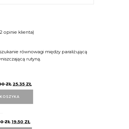
2
opinie klienta)
Oceniony
2
e
 szukanie równowagi między paraliżującą
niszczającą rutyną.
00
ZŁ
25.35
ZŁ
 KOSZYKA
00
ZŁ
19.50
ZŁ