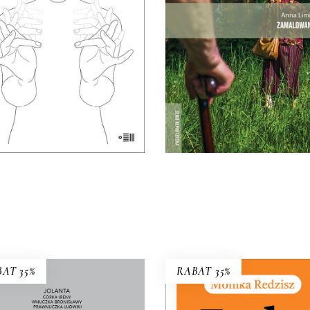
Premiera 25 maja
sobie sami.
27.30
zł
42.00
zł
38.35
zł
59.00
zł
KSIĄŻKA DO
KSIĄŻKA DO
KOSZYKA
KOSZYKA
E-BOOK DO
KOSZYKA
AT 35%
RABAT 35%