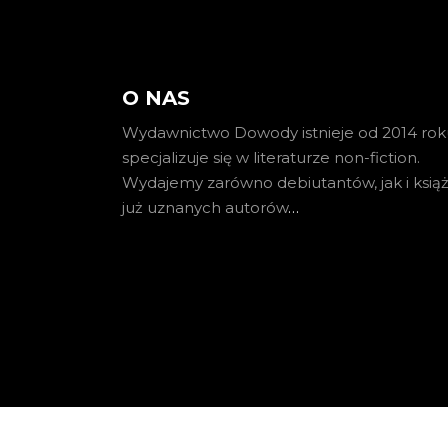
O NAS
Wydawnictwo Dowody istnieje od 2014 roku
specjalizuje się w literaturze non-fiction.
Wydajemy zarówno debiutantów, jak i książ
już uznanych autorów
…