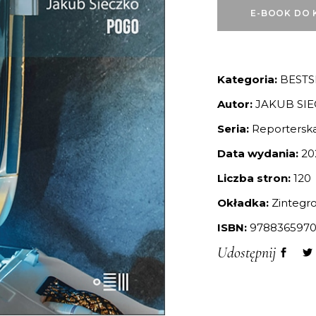
E-BOOK DO 
Kategoria:
BESTS
Autor:
JAKUB SI
Seria:
Reportersk
Data wydania:
20
Liczba stron:
120
Okładka:
Zintegr
ISBN:
9788365970
Udostępnij