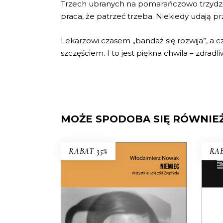
Trzech ubranych na pomarańczowo trzydzies
praca, że patrzeć trzeba. Niekiedy udają pr
Lekarzowi czasem „bandaż się rozwija”, a
szczęściem. I to jest piękna chwila – zdradli
MOŻE SPODOBA SIĘ RÓWNIE
RABAT 35%
RAB
NIEMIEC. WSZYSTKIE
UCIECZKI ZYGFRYDA
Dot
Czy Zygfryd Kapela zdradził
si
Niemcy z Polską, czy Polskę z
Ter