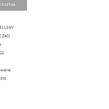
KOSZYKA
ELLERY
ECZKO
a
22
owana
015