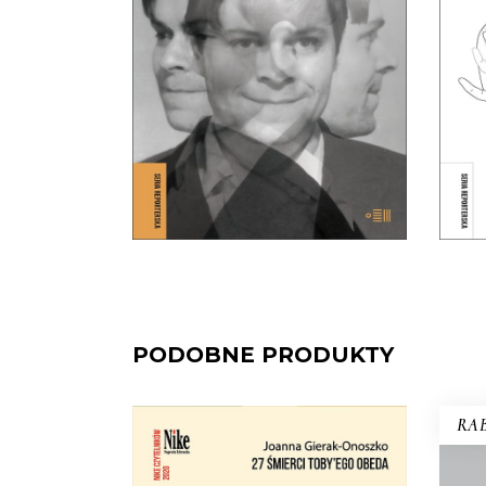
Niemcami?
39.65
zł
61.00
zł
KSIĄŻKA DO
KOSZYKA
E-BOOK DO
KOSZYKA
PODOBNE PRODUKTY
RAB