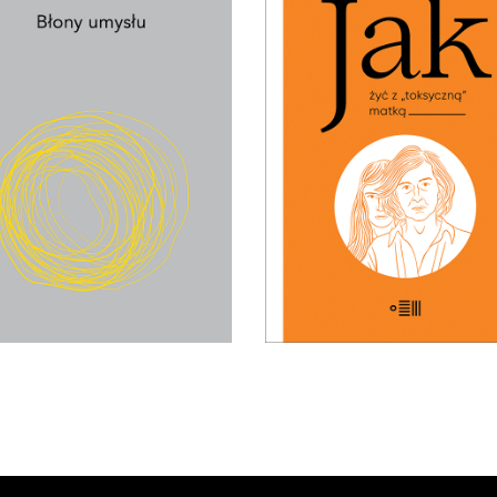
BŁONY UMYSŁU
JAK ŻYĆ Z „TOKSYCZ
MATKĄ
wynika z faktu, że żyjemy? I
żyć w świecie, który ciągle się
PREMIERA: 24 listopada 
przeobraża?
32.49
zł
49.99
zł
22.75
zł
35.00
zł
KSIĄŻKA DO
KSIĄŻKA DO
KOSZYKA
KOSZYKA
E-BOOK DO
E-BOOK DO
KOSZYKA
KOSZYKA