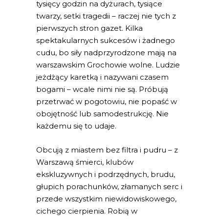
tysięcy godzin na dyżurach, tysiące
twarzy, setki tragedii – raczej nie tych z
pierwszych stron gazet. Kilka
spektakularnych sukcesów i żadnego
cudu, bo siły nadprzyrodzone mają na
warszawskim Grochowie wolne. Ludzie
jeżdżący karetką i nazywani czasem
bogami – wcale nimi nie są. Próbują
przetrwać w pogotowiu, nie popaść w
obojętność lub samodestrukcję. Nie
każdemu się to udaje.
Obcują z miastem bez filtra i pudru – z
Warszawą śmierci, klubów
ekskluzywnych i podrzędnych, brudu,
głupich porachunków, złamanych serc i
przede wszystkim niewidowiskowego,
cichego cierpienia. Robią w