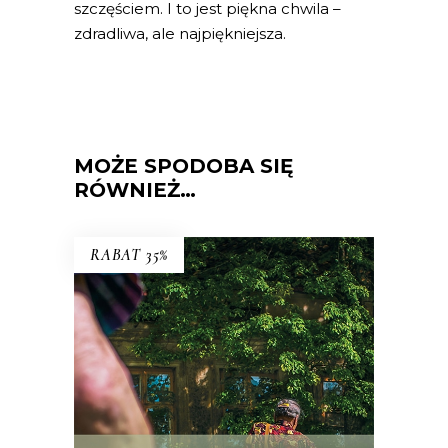
szczęściem. I to jest piękna chwila –
zdradliwa, ale najpiękniejsza.
MOŻE SPODOBA SIĘ
RÓWNIEŻ…
RABAT 35%
ZAMALOWANE OKNA
Mieli tu swoją małą wspólnotę – i dużą
nieufność wobec siebie.
Premiera 25