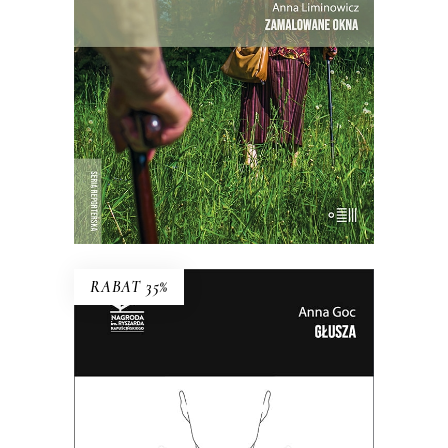
maja
27.30
zł
42.00
zł
KSIĄŻKA DO KOSZYKA
RABAT 35%
GŁUSZA
Dotąd o głuchych wypowiadali się