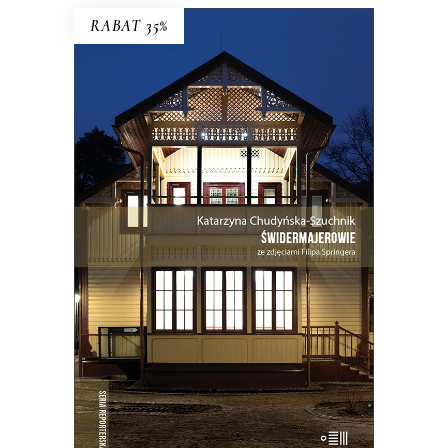
RABAT 35%
ŚWIDERMAJEROWIE
Domy torty, domy duchy, domy
ogniska, domy uśpione i domy
wskrzeszone, domy skarbonki i domy
bezpańskie…
35.75
zł
55.00
zł
KSIĄŻKA DO KOSZYKA
E-BOOK DO KOSZYKA