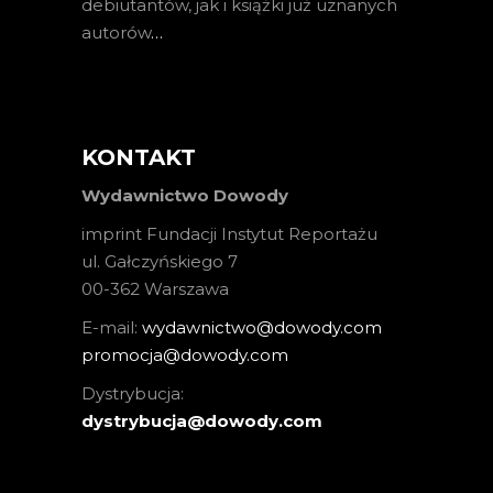
debiutantów, jak i książki już uznanych
autorów
…
KONTAKT
Wydawnictwo Dowody
imprint Fundacji Instytut Reportażu
ul. Gałczyńskiego 7
00-362 Warszawa
E-mail:
wydawnictwo@dowody.com
promocja@dowody.com
Dystrybucja:
dystrybucja@dowody.com