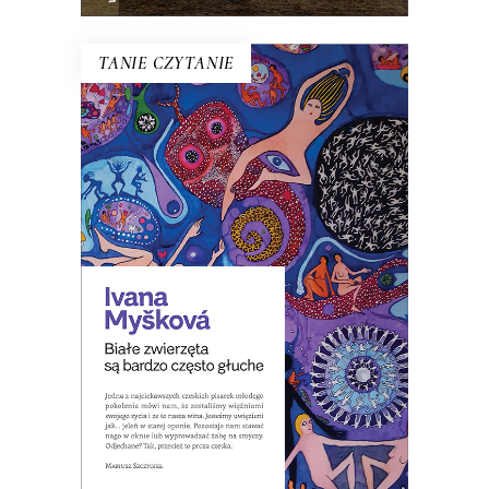
TANIE CZYTANIE
BIAŁE ZWIERZĘTA SĄ BARDZO
CZĘSTO GŁUCHE
W Czechach pisano, że to zbiór
opowiadań o ludziach czasów, w
których zwiększa się spożycie
antydepresantów.
8.00
zł
39.00
zł
KSIĄŻKA DO KOSZYKA