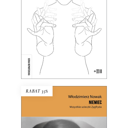
głównie ci, którzy słyszą. Teraz głusi
chcą opowiedzieć o sobie sami.
38.35
zł
59.00
zł
KSIĄŻKA DO KOSZYKA
E-BOOK DO KOSZYKA
RABAT 35%
NIEMIEC. WSZYSTKIE