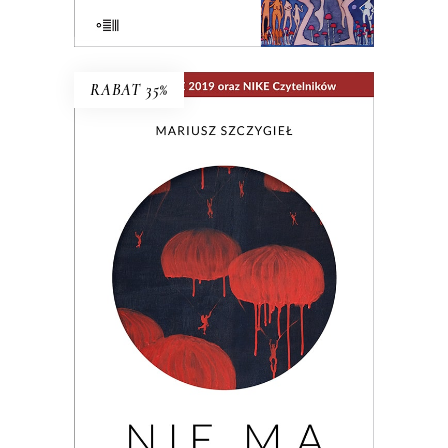
E-BOOK DO KOSZYKA
RABAT 35%
NIE MA
Wielogłosowa rozprawa reporterska o
kondycji człowieka i największym
problemie cywilizacji: utracie, braku,
nieobecności. Nad książką unosi się rada
Hanny Krall: „Wszystko musi mieć swoją
formę, swój rytm, panie Mariuszu.
Zwłaszcza nieobecność”.
29.90
zł
46.00
zł
KSIĄŻKA DO KOSZYKA