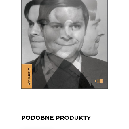
UCIECZKI ZYGFRYDA
Czy Zygfryd Kapela zdradził Niemcy z
Polską, czy Polskę z Niemcami?
39.65
zł
61.00
zł
KSIĄŻKA DO KOSZYKA
E-BOOK DO KOSZYKA
PODOBNE PRODUKTY