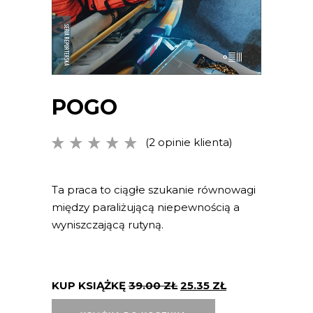
POGO
(
2
opinie klienta)
Oceniony
2
5.00
na
5 na
podstawie
Ta praca to ciągłe szukanie równowagi
ocen
między paraliżującą niepewnością a
klientów
wyniszczającą rutyną.
KUP KSIĄŻKĘ
39.00
ZŁ
25.35
ZŁ