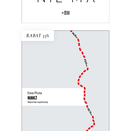
E-BOOK DO KOSZYKA
RABAT 35%
RUBIEŻ. REPORTAŻ
WĘDROWNY
Perspektywa pieszej reporterki łączy się
z uniwersalną refleksją nad granicami,
murami i zasiekami, które dzielą ludzi.
31.85
zł
49.00
zł
KSIĄŻKA DO KOSZYKA