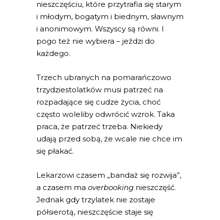
nieszczęściu, które przytrafia się starym
i młodym, bogatym i biednym, sławnym
i anonimowym. Wszyscy są równi. I
pogo też nie wybiera – jeździ do
każdego.
Trzech ubranych na pomarańczowo
trzydziestolatków musi patrzeć na
rozpadające się cudze życia, choć
często woleliby odwrócić wzrok. Taka
praca, że patrzeć trzeba. Niekiedy
udają przed sobą, że wcale nie chce im
się płakać.
Lekarzowi czasem „bandaż się rozwija”,
a czasem ma
overbooking
nieszczęść.
Jednak gdy trzylatek nie zostaje
półsierotą, nieszczęście staje się