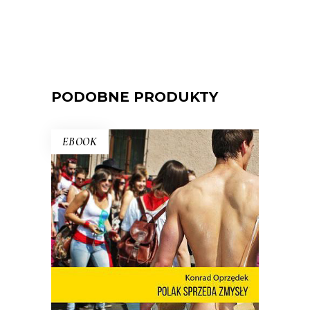
PODOBNE PRODUKTY
EBOOK
POLAK SPRZEDA ZMYSŁY
Nie ma o Polsce takich książek jak
debiut Konrada Oprzędka. Wariackich,
ale pogodnych. Smutnych, ale nie
przygnębiających. Ta błyskotliwa książka