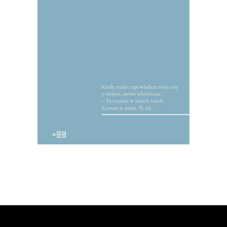
Reportaże o tym, co najważniejsze:
miłości, wojnie, honorze. Mularczyk to
wirtuoz gatunku, jeden z
najwybitniejszych przedstawicieli tzw.
polskiej szkoły reportażu.