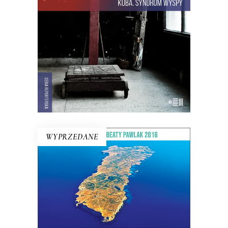
Hawany, są prosięta hodowane w
wannach i jest krowa – bohaterka
rewolucji.
22.00
zł
44.00
zł
E-BOOK DO KOSZYKA
WYPRZEDANE
WIELKI PRZYPŁYW
Mikołajewski z czułością i delikatnością
kreśli reporterski portret wyspy –