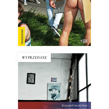
pokazuje, kim są Polacy, kiedy nie
muszą być sobą.
E-BOOK DO KOSZYKA
WYPRZEDANE
KUBA. SYNDROM WYSPY
Rewolucja i dysydenci, Kubanki
walczące o podpaski i Kubańczycy,
którzy obrażają rewolucję szortami i
sandałami. Jest tu dawna świetność