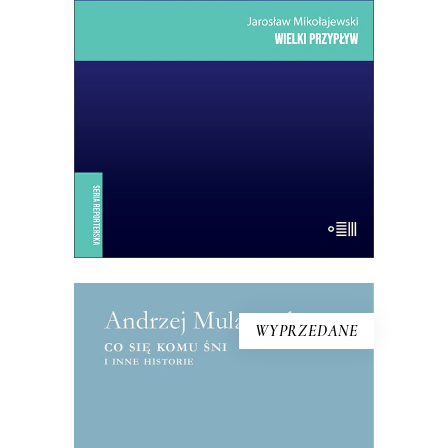
przedsionka Ziemi Obiecanej
uchodźców. Lampedusa jest kroplą:
skupiają się w niej jak w soczewce
problemy, z którymi musi się zmierzyć
dzisiejsza Europa.
14.50
zł
29.00
zł
E-BOOK DO KOSZYKA
WYPRZEDANE
CO SIĘ KOMU ŚNI I INNE
HISTORIE