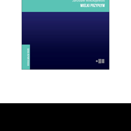
uchodźców. Lampedusa jest kroplą:
skupiają się w niej jak w soczewce
problemy, z którymi musi się zmierzyć
dzisiejsza Europa.
14.50
zł
29.00
zł
E-BOOK DO KOSZYKA