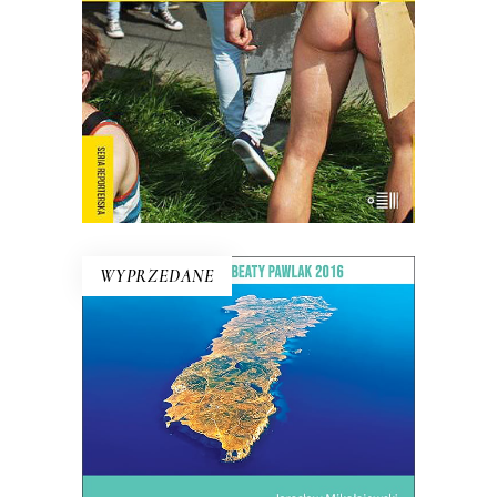
pokazuje, kim są Polacy, kiedy nie
muszą być sobą.
E-BOOK DO KOSZYKA
WYPRZEDANE
WIELKI PRZYPŁYW
Mikołajewski z czułością i delikatnością
kreśli reporterski portret wyspy –
przedsionka Ziemi Obiecanej