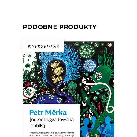
PODOBNE PRODUKTY
WYPRZEDANE
JESTEM EGZALTOWANĄ
LENTILKĄ
Opowiadania surrealistyczne, science
fiction o dewiantach, horror erotyczny,
pornograficzna krytyka społeczna. Ta
książką wprawiła w zdumienie nawet
czeskich czytelników!