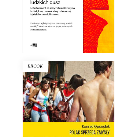
tęsknota za domem. Jedna z
najlepszych czeskich powieści.
E-BOOK DO KOSZYKA
EBOOK
POLAK SPRZEDA ZMYSŁY
Nie ma o Polsce takich książek jak
debiut Konrada Oprzędka. Wariackich,
ale pogodnych. Smutnych, ale nie
przygnębiających. Ta błyskotliwa książka