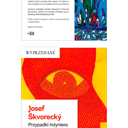
E-BOOK DO KOSZYKA
WYPRZEDANE
PRZYPADKI INŻYNIERA
LUDZKICH DUSZ
Powieść rzeka. Płyną nią setki
dramatycznych i śmiesznych ludzkich
losów. Wojna i komunizm. Miłość do
dziewcząt i saksofonu. Ucieczka z kraju i