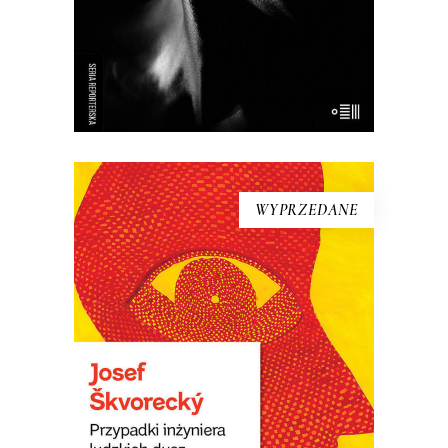
próbuje przywrócić buszmenowi z
Banyoles jego […]
WYPRZEDANE
[EBOOK] Josef Škvorecký –
PRZYPADKI INŻYNIERA
LUDZKICH DUSZ
Książka – laureatka Nagrody Literackiej
Europy Środkowej Angelus. Uważana za
jedną z najlepszych czeskich powieści.
W Czechach określono ją „powieścią o
światowych ambicjach”. Wydana w