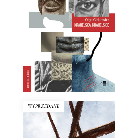
dobrego domu, warszawska Syrenka.
Często je mylono, jeden życiorys
rozpisywano na trzy albo – częściej –
trzy zlepiano w jeden…
27.30
zł
42.00
zł
KSIĄŻKA DO KOSZYKA
E-BOOK DO KOSZYKA
WYPRZEDANE