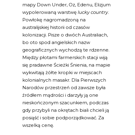
mapy Down Under, Oz, Edenu, Elizjum
wypolerowaną warstwę
lucky country
.
Powłokę nagromadzoną na
australijskiej historii od czasów
kolonizacji. Pisze o dwóch Australiach,
bo oto spod angielskich nazw
geograficznych wychodzą te rdzenne.
Między płotami farmerskich stacji wiją
się pradawne Ścieżki Śnienia, na mapie
wykwitają żółte kropki w miejscach
kolonialnych masakr. Dla Pierwszych
Narodów przestrzeń od zawsze była
źródłem mądrości i darzyły ją one
nieskończonym szacunkiem, podczas
gdy przybyli na okrętach biali chcieli ją
posiąść i sobie podporządkować. Za
wszelką cenę.