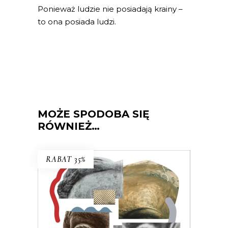
Ponieważ ludzie nie posiadają krainy –
to ona posiada ludzi.
MOŻE SPODOBA SIĘ
RÓWNIEŻ…
RABAT 35%
KRAHELSKA. KRAHELSKIE
Halina, Wanda, Krystyna. Trzy kobiety,
jedno nazwisko. Legendarna
inspektorka pracy, zamachowczyni z