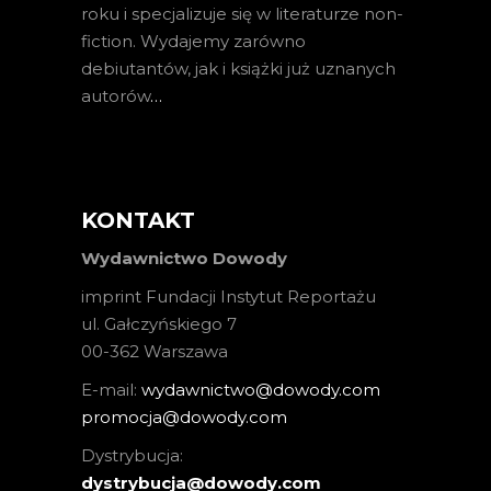
roku i specjalizuje się w literaturze non-
fiction. Wydajemy zarówno
debiutantów, jak i książki już uznanych
autorów
…
KONTAKT
Wydawnictwo Dowody
imprint Fundacji Instytut Reportażu
ul. Gałczyńskiego 7
00-362 Warszawa
E-mail:
wydawnictwo@dowody.com
promocja@dowody.com
Dystrybucja:
dystrybucja@dowody.com