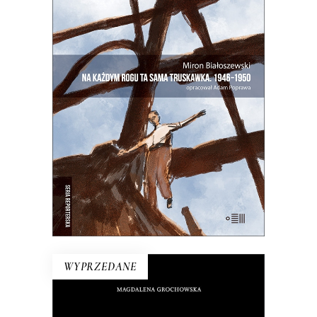
NA KAŻDYM ROGU TA SAMA
TRUSKAWKA
Zupełnie nowe miasto. Jakaś inna
Warszawa na starych śmieciach. Skąd
się wzięła?
25.00
zł
50.00
zł
E-BOOK DO KOSZYKA
WYPRZEDANE