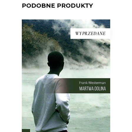
PODOBNE PRODUKTY
WYPRZEDANE
[EBOOK] Frank Westerman –
MARTWA DOLINA
21 sierpnia 1986 roku wieczorem,
księżyc był wtedy w nowiu, z doliny w
północno-wschodnim Kamerunie
zniknęło wszelkie życie. Kurczaki,
pawiany, zebu i ptaki leżały martwe w
trawie – tak samo jak dwa tysiące
mężczyzn, kobiet i dzieci. Nie było
żadnych […]