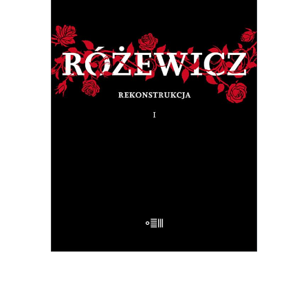
RÓŻEWICZ. REKONSTRUKCJA
(tom 1)
Na pytanie: „Kim jesteś?”, Tadeusz
Różewicz odpowiedział przed laty: „Kto
mnie uważnie czyta, ten wie”.
32.50
zł
65.00
zł
E-BOOK DO KOSZYKA