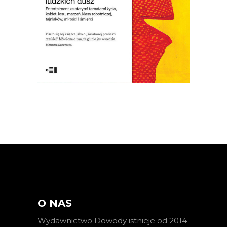
wydawnictwie emigracyjnym w 1977
roku, w Czechach wyszła dopiero po
upadku komunizmu w roku 1992. […]
O NAS
Wydawnictwo Dowody istnieje od 2014