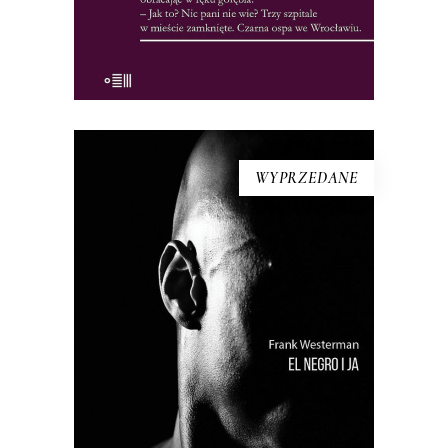
KSIĄŻKA DO KOSZYKA
WYPRZEDANE
[EBOOK] Frank Westerman – EL
NEGRO I JA
“El Negro i ja” to reporterska próba
odtworzenia życia tzw. buszmena z
Banyoles – zmumifikowanego,
wypchanego człowieka, który był
wystawiany publicznie aż do lat 90. XX
wieku jako eksponat muzealny. Frank
Westerman, holenderski reporter,