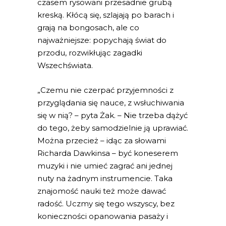
czasem rysowani przesadnie grubą
kreską. Kłócą się, szlajają po barach i
grają na bongosach, ale co
najważniejsze: popychają świat do
przodu, rozwikłując zagadki
Wszechświata.
„Czemu nie czerpać przyjemności z
przyglądania się nauce, z wsłuchiwania
się w nią? – pyta Żak. – Nie trzeba dążyć
do tego, żeby samodzielnie ją uprawiać.
Można przecież – idąc za słowami
Richarda Dawkinsa – być koneserem
muzyki i nie umieć zagrać ani jednej
nuty na żadnym instrumencie. Taka
znajomość nauki też może dawać
radość. Uczmy się tego wszyscy, bez
konieczności opanowania pasaży i