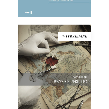
WYPRZEDANE
[EBOOK] Kamil Bałuk –
WSZYSTKIE DZIECI LOUISA
Ta historia zelektryzowała Holandię, ale
to młody polski reporter napisał o niej
najpełniej. Podczas swojego
drobiazgowego reporterskiego
śledztwa Kamil Bałuk szukał
odpowiedzi na pytanie, jak doszło do
tego, że jeden człowiek został ojcem
ponad dwusetki dzieci – i kim są […]