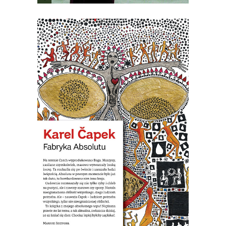
[EBOOK] Karel Ćapek – FABRYKA
ABSOLUTU
Na terenie Czech wyprodukowano
Boga. Maszyny zwane karburatorami
zaczęły masowo wytwarzać Absolut. W
pewnym momencie było go już tak
dużo, że postanowiono bombardować
nim Anglię. Nastała na świecie
nieograniczona obfitość wszystkiego,
czego ludziom potrzeba. Ale ludziom
potrzeba wszystkiego, tylko nie […]
19.50
zł
39.00
zł
KSIĄŻKA DO KOSZYKA