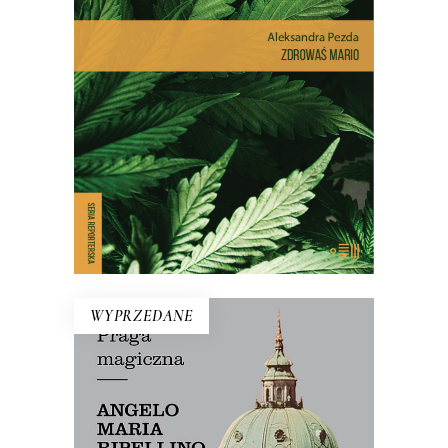
Dlatego pacjenci stają się
przestępcami? Reportaż interwencyjny
na temat, który dotyczy milionów z nas
– choć na co dzień nie zdajemy sobie z
tego sprawy.
E-BOOK DO KOSZYKA
WYPRZEDANE