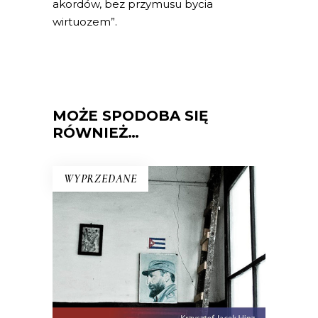
akordów, bez przymusu bycia
wirtuozem”.
MOŻE SPODOBA SIĘ
RÓWNIEŻ…
WYPRZEDANE
KUBA. SYNDROM WYSPY
Rewolucja i dysydenci, Kubanki
walczące o podpaski i Kubańczycy,
którzy obrażają rewolucję szortami i