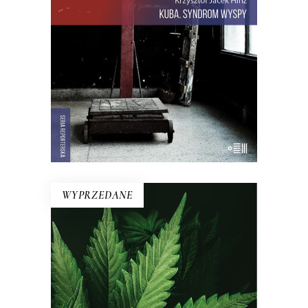
sandałami. Jest tu dawna świetność
Hawany, są prosięta hodowane w
wannach i jest krowa – bohaterka
rewolucji.
22.00
zł
44.00
zł
E-BOOK DO KOSZYKA
WYPRZEDANE
ZDROWAŚ MARIO. REPORTAŻE
O MEDYCZNEJ MARIHUANIE