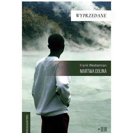
WYPRZEDANE
[EBOOK] Frank Westerman –
MARTWA DOLINA
21 sierpnia 1986 roku wieczorem,
księżyc był wtedy w nowiu, z doliny w
północno-wschodnim Kamerunie
zniknęło wszelkie życie. Kurczaki,
pawiany, zebu i ptaki leżały martwe w
trawie – tak samo jak dwa tysiące
mężczyzn, kobiet i dzieci. Nie było
żadnych […]