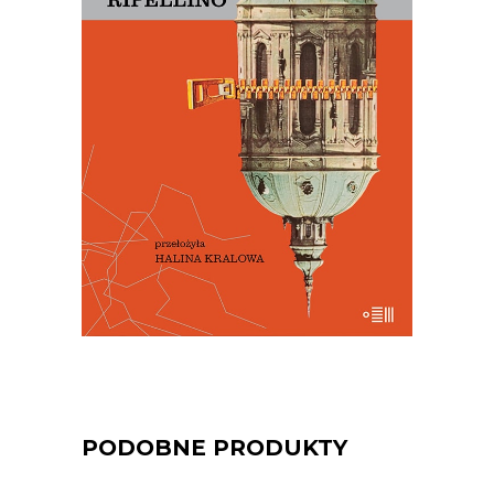
PRAGA MAGICZNA
Oto – jak mówi Mariusz Szczygieł –
biblia kultury czeskiej. Dla miłośników
Pragi i czeskiej kultury – lektura
niezbędna.
29.50
zł
59.00
zł
E-BOOK DO KOSZYKA
PODOBNE PRODUKTY