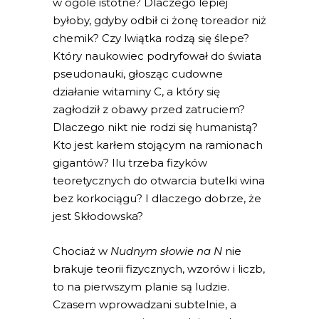
w ogóle istotne? Dlaczego lepiej
byłoby, gdyby odbił ci żonę toreador niż
chemik? Czy lwiątka rodzą się ślepe?
Który naukowiec podryfował do świata
pseudonauki, głosząc cudowne
działanie witaminy C, a który się
zagłodził z obawy przed zatruciem?
Dlaczego nikt nie rodzi się humanistą?
Kto jest karłem stojącym na ramionach
gigantów? Ilu trzeba fizyków
teoretycznych do otwarcia butelki wina
bez korkociągu? I dlaczego dobrze, że
jest Skłodowska?
Chociaż w
Nudnym słowie na N
nie
brakuje teorii fizycznych, wzorów i liczb,
to na pierwszym planie są ludzie.
Czasem wprowadzani subtelnie, a