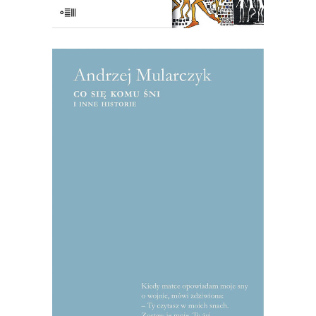
[EBOOK] Andrzej Mularczyk – CO
SIĘ KOMU ŚNI I INNE
HISTORIE
Ze wstępu Julianny Jonek: Smakujcie te
reportaże, pławcie się w obfitości słów;
bo tak właśnie czyta się teksty
Mularczyka: płynie się przez nie, a jeśli
ktoś nie umie pływać, niech kroczy, a
będzie iść krokiem tanecznym. To nie są
teksty […]
22.50
zł
45.00
zł
KSIĄŻKA DO KOSZYKA