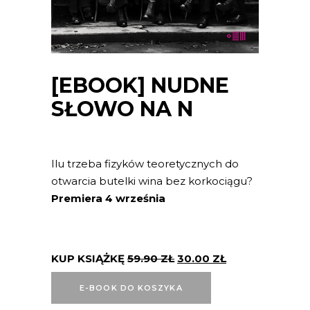
[EBOOK] NUDNE
SŁOWO NA N
Ilu trzeba fizyków teoretycznych do
otwarcia butelki wina bez korkociągu?
Premiera 4 września
KUP KSIĄŻKĘ
59.90
ZŁ
30.00
ZŁ
E-BOOK DO KOSZYKA