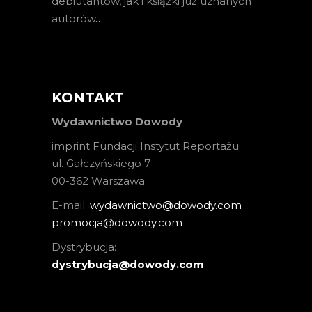
debiutantów, jak i książki już uznanych
autorów
…
KONTAKT
Wydawnictwo Dowody
imprint Fundacji Instytut Reportażu
ul. Gałczyńskiego 7
00-362 Warszawa
E-mail:
wydawnictwo@dowody.com
promocja@dowody.com
Dystrybucja:
dystrybucja@dowody.com