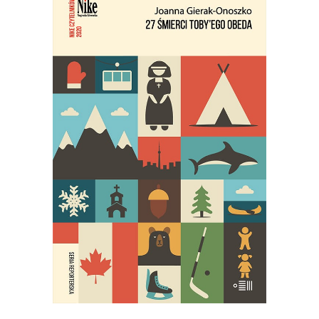
27 ŚMIERCI TOBY’EGO OBEDA
Najgłośniejszy debiut reporterski
ostatnich lat!
29.95
zł
59.90
zł
E-BOOK DO KOSZYKA