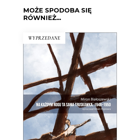
MOŻE SPODOBA SIĘ
RÓWNIEŻ…
WYPRZEDANE
NA KAŻDYM ROGU TA SAMA
TRUSKAWKA
Zupełnie nowe miasto. Jakaś inna
Warszawa na starych śmieciach. Skąd
się wzięła?
25.00
zł
50.00
zł