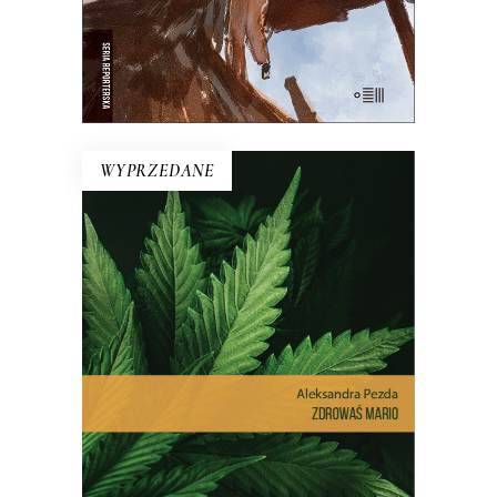
E-BOOK DO KOSZYKA
WYPRZEDANE
ZDROWAŚ MARIO. REPORTAŻE
O MEDYCZNEJ MARIHUANIE
Dlatego pacjenci stają się
przestępcami? Reportaż interwencyjny
na temat, który dotyczy milionów z nas
– choć na co dzień nie zdajemy sobie z
tego sprawy.