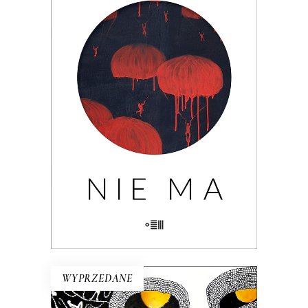
Wielogłosowa rozprawa reporterska o
kondycji człowieka i największym
problemie cywilizacji: utracie, braku,
nieobecności. Nad książką unosi się rada
Hanny Krall: „Wszystko musi mieć swoją
formę, swój rytm, panie Mariuszu.
Zwłaszcza nieobecność”.
29.90
zł
46.00
zł
KSIĄŻKA DO KOSZYKA
E-BOOK DO KOSZYKA
WYPRZEDANE