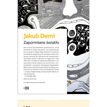
ZAPOMNIANE ŚWIATŁO
Po co dziś czytać Demla? Choćby po
to, aby się przekonać, że wszystkie źle
społecznie widziane cechy, takie jak
nieustępliwość, wybujały egotyzm,
kłótliwość, czy przekonanie o własnej
nieomylności mogą być podłożem
wybitnej literatury.
21.50
zł
43.00
zł
E-BOOK DO KOSZYKA