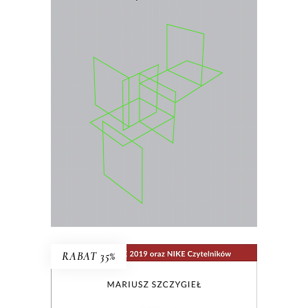
RZECZYWISTOŚĆ
KOMPONOWANA
Wybór najważniejszych esejów i
wywiadów prasowych Jolanty Brach-
Czainy
.
26.00
zł
40.00
zł
KSIĄŻKA DO KOSZYKA
E-BOOK DO KOSZYKA
RABAT 35%
NIE MA