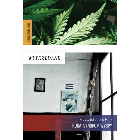
E-BOOK DO KOSZYKA
WYPRZEDANE
KUBA. SYNDROM WYSPY
Rewolucja i dysydenci, Kubanki
walczące o podpaski i Kubańczycy,
którzy obrażają rewolucję szortami i
sandałami. Jest tu dawna świetność
Hawany, są prosięta hodowane w
wannach i jest krowa – bohaterka