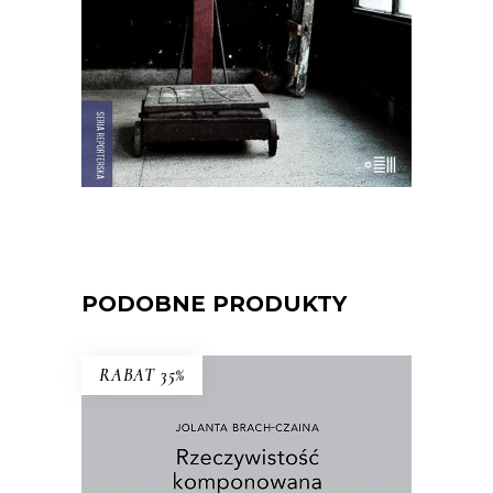
rewolucji.
22.00
zł
44.00
zł
E-BOOK DO KOSZYKA
PODOBNE PRODUKTY
RABAT 35%