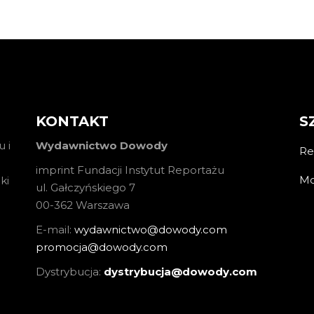
KONTAKT
S
 i
Wydawnictwo Dowody
Re
imprint Fundacji Instytut Reportażu
Mo
ki
ul. Gałczyńskiego 7
00-362 Warszawa
E-mail:
wydawnictwo@dowody.com
promocja@dowody.com
Dystrybucja:
dystrybucja@dowody.com