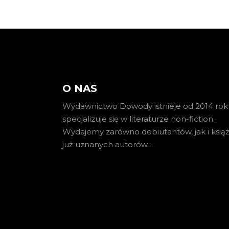
O NAS
Wydawnictwo Dowody istnieje od 2014 roku
specjalizuje się w literaturze non-fiction.
Wydajemy zarówno debiutantów, jak i książ
już uznanych autorów
…