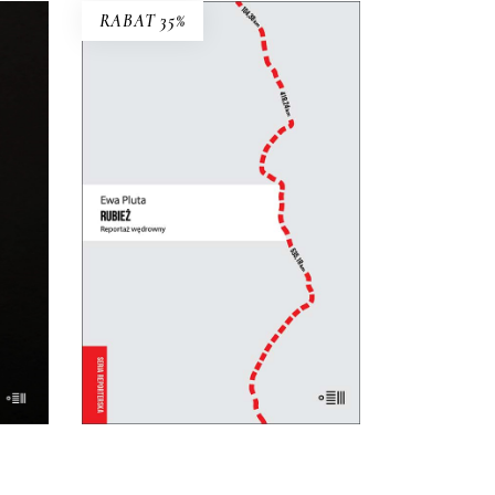
RABAT 35%
RUBIEŻ. REPORTAŻ
WĘDROWNY
Perspektywa pieszej reporterki
snej
łączy się z uniwersalną refleksją
stwa.
nad granicami, murami i
zasiekami, które dzielą ludzi.
31.85
zł
49.00
zł
KSIĄŻKA DO
KOSZYKA
E-BOOK DO
KOSZYKA