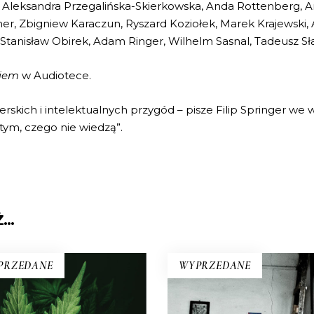
, Aleksandra Przegalińska-Skierkowska, Anda Rottenberg, A
er, Zbigniew Karaczun, Ryszard Koziołek, Marek Krajewski,
 Stanisław Obirek, Adam Ringer, Wilhelm Sasnal, Tadeusz Sł
wiem
w Audiotece.
erskich i intelektualnych przygód – pisze Filip Springer w
tym, czego nie wiedzą”.
Ż…
PRZEDANE
WYPRZEDANE
KUBA. SYNDROM WY
ZDROWAŚ MARIO.