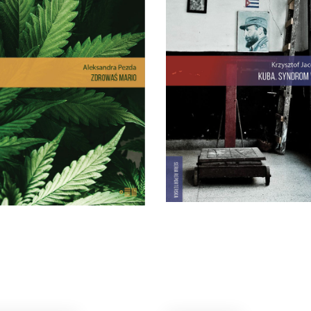
REPORTAŻE O
Rewolucja i dysydenci, Kub
MEDYCZNEJ
walczące o podpaski i
MARIHUANIE
Kubańczycy, którzy obraż
Dlatego pacjenci stają się
rewolucję szortami i sandał
przestępcami? Reportaż
Jest tu dawna świetnoś
erwencyjny na temat, który
Hawany, są prosięta hodow
yczy milionów z nas – choć
wannach i jest krowa – boha
co dzień nie zdajemy sobie z
rewolucji.
tego sprawy.
22.00
zł
44.00
zł
E-BOOK DO
E-BOOK DO
KOSZYKA
KOSZYKA