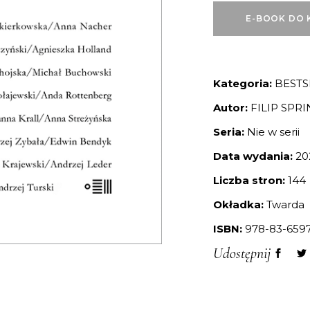
E-BOOK DO 
Kategoria:
BESTS
Autor:
FILIP SPR
Seria:
Nie w serii
Data wydania:
20
Liczba stron:
144
Okładka:
Twarda
ISBN:
978-83-6597
Udostępnij