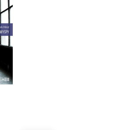
anki
ają
ami.
ć
ane w
terka