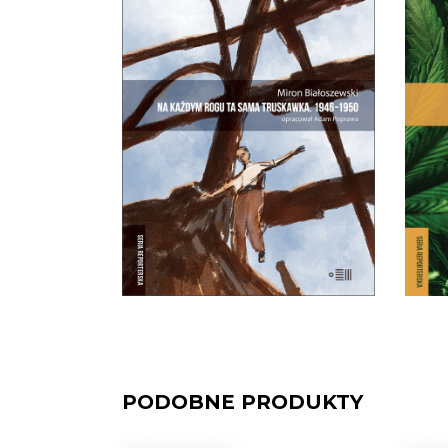
NA KAŻDYM ROGU TA
SAMA TRUSKAWKA
Zupełnie nowe miasto. Jakaś
inna Warszawa na starych
int
śmieciach. Skąd się wzięła?
dot
25.00
zł
50.00
zł
na 
E-BOOK DO
KOSZYKA
PODOBNE PRODUKTY