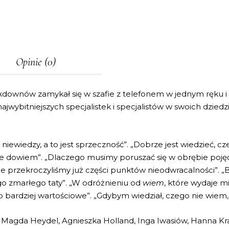
Opinie (0)
ckdownów zamykał się w szafie z telefonem w jednym ręku i
najwybitniejszych specjalistek i specjalistów w swoich dzied
ewiedzy, a to jest sprzeczność”. „Dobrze jest wiedzieć, cz
ię nie dowiem”. „Dlaczego musimy poruszać się w obrębie poj
e przekroczyliśmy już części punktów nieodwracalności”. „B
o zmarłego taty”. „W odróżnieniu od
wiem
, które wydaje m
żo bardziej wartościowe”. „Gdybym wiedział, czego nie wiem
k, Magda Heydel, Agnieszka Holland, Inga Iwasiów, Hanna Kr