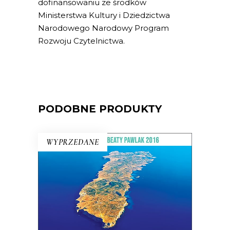
dofinansowaniu ze środków
Ministerstwa Kultury i Dziedzictwa
Narodowego Narodowy Program
Rozwoju Czytelnictwa.
PODOBNE PRODUKTY
WYPRZEDANE
WIELKI PRZYPŁYW
Mikołajewski z czułością i delikatnością
kreśli reporterski portret wyspy –