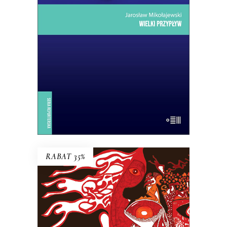
przedsionka Ziemi Obiecanej
uchodźców. Lampedusa jest kroplą:
skupiają się w niej jak w soczewce
problemy, z którymi musi się zmierzyć
dzisiejsza Europa.
14.50
zł
29.00
zł
E-BOOK DO KOSZYKA
RABAT 35%
KACICA