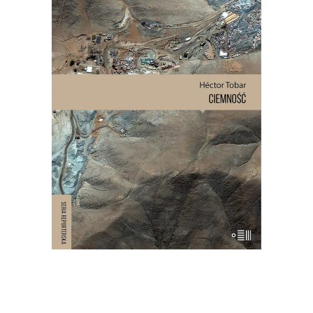
CIEMNOŚĆ
W wyniku katastrofy 625 metrów
pod ziemią, w ciemności, wilgoci, bez
jedzenia i wody pitnej zostało
uwięzionych 33 mężczyzn. Spędzili
pod ziemią 69 dni. To historia o
męstwie, odwadze i o granicach, do
jakich może dojść człowiek.