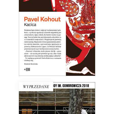
Opowieść o dziewczynce, która nie
zdała do liceum teatralnego, więc
poszła do szkoły dla katów. Arcydzieło
czarnego humoru!
31.20
zł
48.00
zł
KSIĄŻKA DO KOSZYKA
E-BOOK DO KOSZYKA
WYPRZEDANE