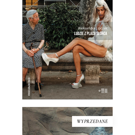
LUDZIE Z PLACU SŁOŃCA
Intymny portret kraju na rozdrożu.
Miejsca, w którym coś się skończyło, a
nowe jeszcze nie zaczęło. Reportaże o
Hiszpanii z krwi i kości, a nie z
turystycznego folderu.
19.50
zł
39.00
zł
E-BOOK DO KOSZYKA
WYPRZEDANE