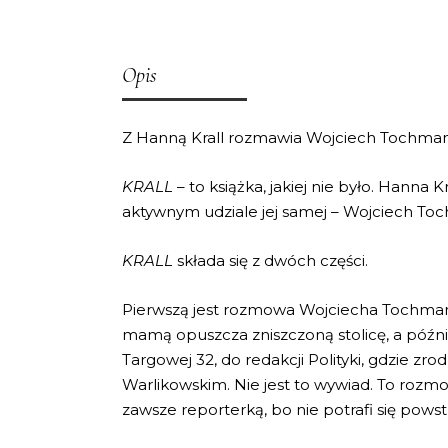
Opis
Z Hanną Krall rozmawia Wojciech Tochman, a
KRALL
– to książka, jakiej nie było. Hanna K
aktywnym udziale jej samej – Wojciech Toch
KRALL
składa się z dwóch części.
Pierwszą jest rozmowa Wojciecha Tochmana 
mamą opuszcza zniszczoną stolicę, a późni
Targowej 32, do redakcji Polityki, gdzie z
Warlikowskim. Nie jest to wywiad. To rozmowa,
zawsze reporterką, bo nie potrafi się pow