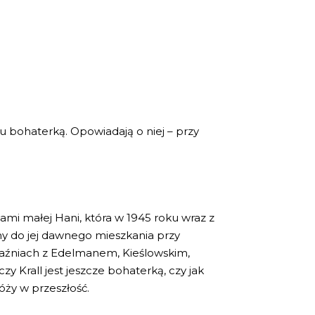
ę tu bohaterką. Opowiadają o niej – przy
mi małej Hani, która w 1945 roku wraz z
my do jej dawnego mieszkania przy
zyjaźniach z Edelmanem, Kieślowskim,
czy Krall jest jeszcze bohaterką, czy jak
óży w przeszłość.