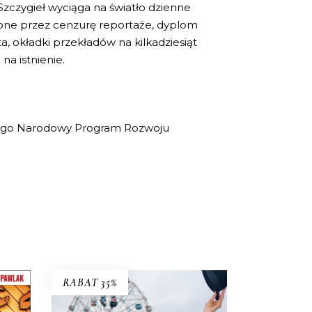
Szczygieł wyciąga na światło dzienne
zucone przez cenzurę reportaże, dyplom
a, okładki przekładów na kilkadziesiąt
a istnienie.
owego Narodowy Program Rozwoju
RABAT 35%
WSZYSCY JESTEŚMY
DZIWNI. OPOWIEŚCI Z