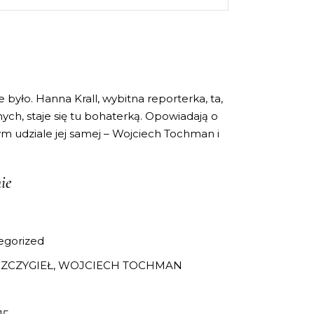
nie było. Hanna Krall, wybitna reporterka, ta,
nych, staje się tu bohaterką. Opowiadają o
ym udziale jej samej – Wojciech Tochman i
ie
egorized
SZCZYGIEŁ, WOJCIECH TOCHMAN