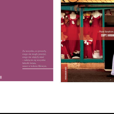
 WSCHÓD OD ARBATU
EGIPT: HARAM HAL
iut Hanny Krall – reportaże
wiązku Radzieckiego lat 60. i
„Haram” – to zakaz, „halal
. W 1972 roku książka była
przyzwolenie. I tak niektó
tem, czytelnicy wyrywali ją
lakiery do paznokci są dl
obie książkę z rąk: między
muzułmanek halal, niektó
erszami tropili ukryte przez
haram, ale ciężko się w t
reporterkę znaczenia.
zorientować nawet Egipcja
15.50
zł
32.00
zł
E-BOOK DO
E-BOOK DO
KOSZYKA
KOSZYKA