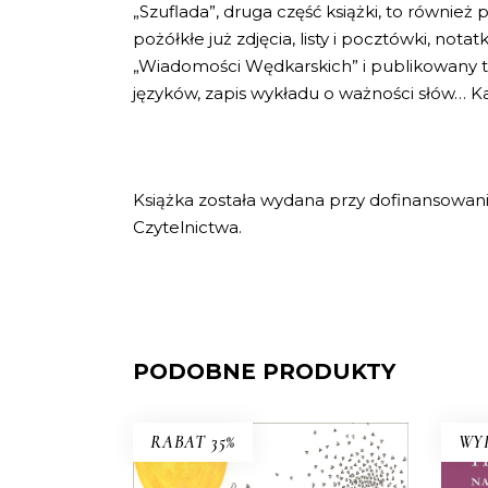
„Szuflada”, druga część książki, to równie
pożółkłe już zdjęcia, listy i pocztówki, n
„Wiadomości Wędkarskich” i publikowany
języków, zapis wykładu o ważności słów… K
Książka została wydana przy dofinansowa
Czytelnictwa.
PODOBNE PRODUKTY
RABAT 35%
WY
PODRÓŻOWANIE Z
BENIAMINEM