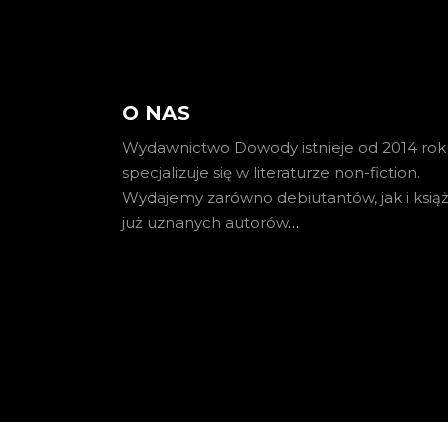
O NAS
Wydawnictwo Dowody istnieje od 2014 roku
specjalizuje się w literaturze non-fiction.
Wydajemy zarówno debiutantów, jak i książ
już uznanych autorów
…