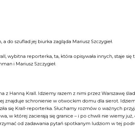
 do szuflad jej biurka zagląda Mariusz Szczygieł.
rall, wybitna reporterka, ta, która opisywała innych, staje si
man i Mariusz Szczygieł.
z Hanną Krall. Idziemy razem z nimi przez Warszawę ślada
ej znajduje schronienie w otwockim domu dla sierot. Idzie
rodziła się Krall-reporterka. Słuchamy rozmów o ważnych pr
 w której zacierają się granice – i po chwili nie wiemy już, 
strzymać od zadawania pytań spotkanym ludziom w tej podr