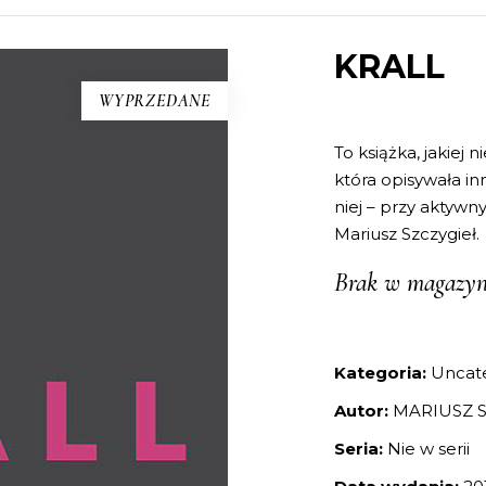
KRALL
WYPRZEDANE
To książka, jakiej 
która opisywała in
niej – przy aktywn
Mariusz Szczygieł.
Brak w magazyn
Kategoria:
Uncat
Autor:
MARIUSZ 
Seria:
Nie w serii