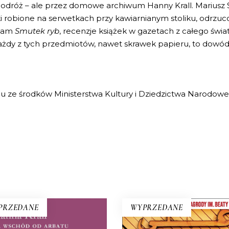
ż podróż – ale przez domowe archiwum Hanny Krall. Mariusz 
otatki robione na serwetkach przy kawiarnianym stoliku, odr
 tam
Smutek ryb
, recenzje książek w gazetach z całego świat
ażdy z tych przedmiotów, nawet skrawek papieru, to dowód n
niu ze środków Ministerstwa Kultury i Dziedzictwa Narod
PRZEDANE
WYPRZEDANE