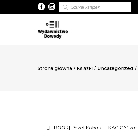
Wyszukiwarka
produktów
Strona główna
/
Książki
/
Uncategorized
/
„[EBOOK] Pavel Kohout – KACICA” zost