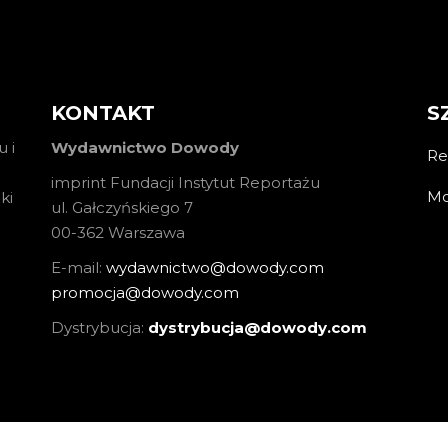
KONTAKT
S
 i
Wydawnictwo Dowody
Re
imprint Fundacji Instytut Reportażu
Mo
ki
ul. Gałczyńskiego 7
00-362 Warszawa
E-mail:
wydawnictwo@dowody.com
promocja@dowody.com
Dystrybucja:
dystrybucja@dowody.com