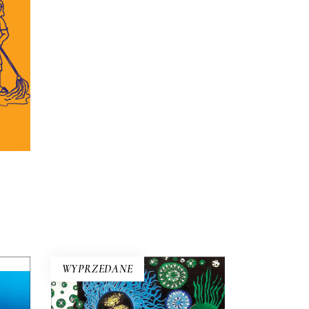
 się
ć.
WYPRZEDANE
W