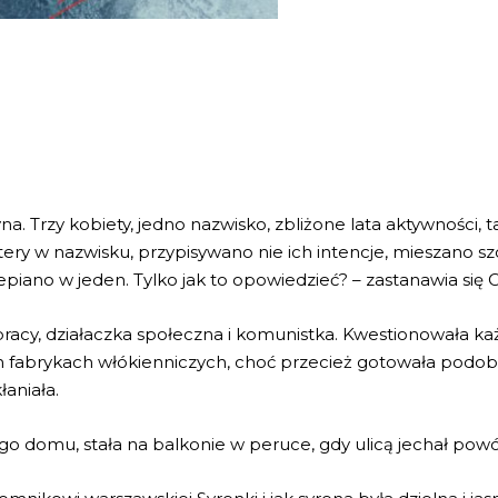
yna. Trzy kobiety, jedno nazwisko, zbliżone lata aktywności,
ery w nazwisku, przypisywano nie ich intencje, mieszano szc
lepiano w jeden. Tylko jak to opowiedzieć? – zastanawia się O
pracy, działaczka społeczna i komunistka. Kwestionowała k
h fabrykach włókienniczych, choć przecież gotowała podobno
łaniała.
 domu, stała na balkonie w peruce, gdy ulicą jechał powó