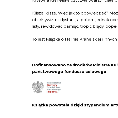
Krystyna Krahelska użyczyła twarzy i ciała 
Klisze, klisze. Więc jak to opowiedzieć? Mo
obiektywizm i dystans, a potem jednak oc
listy, rewidować pamięć, tropić błędy, pop
To jest książka o Halinie Krahelskiej i innyc
Dofinansowano ze środków Ministra Kul
państwowego funduszu celowego
Książka powstała dzięki stypendium ar