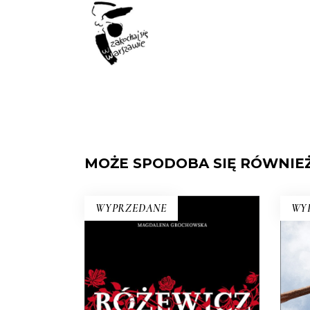
MOŻE SPODOBA SIĘ RÓWNIE
WYPRZEDANE
WY
RÓŻEWICZ.
N
REKONSTRUKCJA (tom 1)