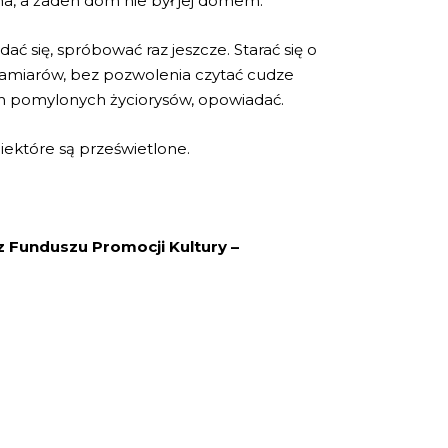
asna, a żaden dom nie był jej domem.
ać się, spróbować raz jeszcze. Starać się o
zamiarów, bez pozwolenia czytać cudze
ach pomylonych życiorysów, opowiadać.
 Niektóre są prześwietlone.
 Funduszu Promocji Kultury –