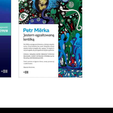
JESTEM EGZALTOWANĄ
i
LENTILKĄ
rski
Opowiadania surrealistyczne,
nka
science fiction o dewiantach,
ów.
horror erotyczny, pornograficzna
iają
krytyka społeczna. Ta książką
e
wprawiła w zdumienie nawet
się
czeskich czytelników!
a.
E-BOOK DO
KOSZYKA