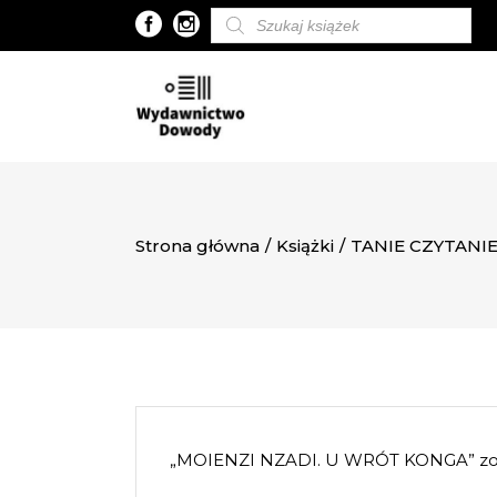
Wyszukiwarka
produktów
Strona główna
/
Książki
/
TANIE CZYTANI
„MOIENZI NZADI. U WRÓT KONGA” zost