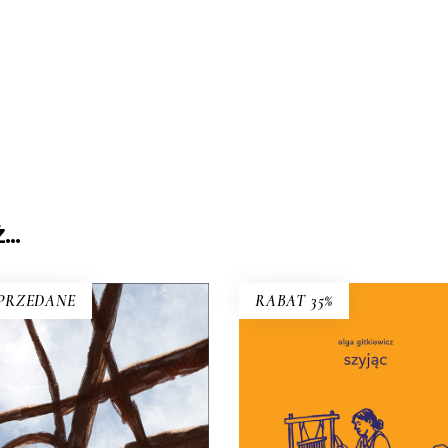
Ż…
PRZEDANE
RABAT 35%
SZYJĄC
To miniaturowe eseje 
A KAŻDYM ROGU TA
codzienności, w które
SAMA TRUSKAWKA
wymagamy coraz więc