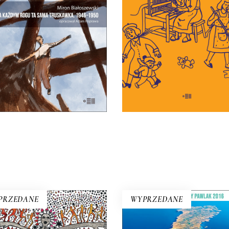
troski, i w której martwić
pełnie nowe miasto. Jakaś
jest łatwiej niż troszczy
nna Warszawa na starych
34.45
zł
ieciach. Skąd się wzięła?
53.00
zł
25.00
zł
50.00
zł
KSIĄŻKA DO
KOSZYKA
E-BOOK DO
E-BOOK DO
KOSZYKA
KOSZYKA
PRZEDANE
WYPRZEDANE
WIELKI PRZYPŁY