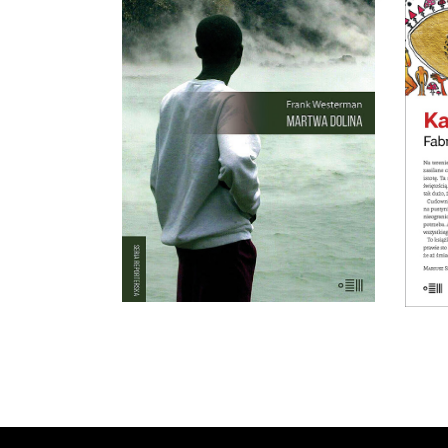
MARTWA DOLINA
21 sierpnia 1986 roku z doliny w
Kamerunie zniknęło życie.
wyp
Kurczaki, pawiany, zebu i ptaki
n
leżały martwe w trawie – tak
samo jak dwa tysiące mężczyzn,
okaz
kobiet i dzieci. Chaty i drzewa
palmowe stały nietknięte. Takie
są fakty. Ale co się wydarzyło?