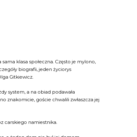
 ta sama klasa społeczna. Często je mylono,
zegóły biografii, jeden życiorys
lga Gitkiewicz.
ażdy system, a na obiad podawała
 znakomicie, goście chwalili zwłaszcza jej
z carskiego namiestnika.