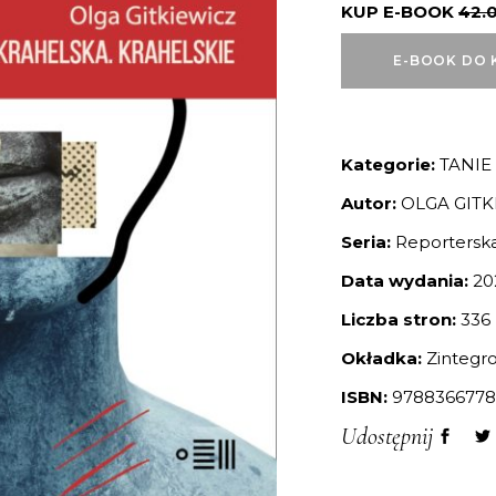
KUP E-BOOK
42.
E-BOOK DO 
Kategorie:
TANIE
Autor:
OLGA GITK
Seria:
Reportersk
Data wydania:
20
Liczba stron:
336
Okładka:
Zintegr
ISBN:
9788366778
Udostępnij