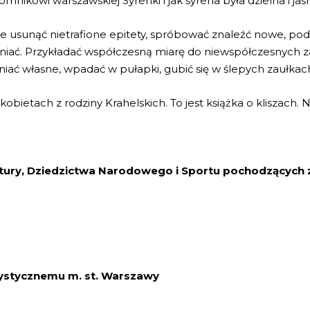
pomnikowi warszawskiej Syrenki i jak syrena była dzielna i j
że usunąć nietrafione epitety, spróbować znaleźć nowe, podd
eniać. Przykładać współczesną miarę do niewspółczesnych 
ełniać własne, wpadać w pułapki, gubić się w ślepych zaułk
h kobietach z rodziny Krahelskich. To jest książka o kliszach.
tury, Dziedzictwa Narodowego i Sportu pochodzących z
tystycznemu m. st. Warszawy