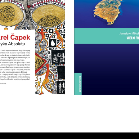
FABRYKA ABSOLUTU
Mikołajewski z czułością 
Na terenie Czech
delikatnością kreśli reporte
rodukowano Boga. Nastała
portret wyspy – przedsio
a świecie nieograniczona
Ziemi Obiecanej uchodźc
obfitość wszystkiego. Ale
Lampedusa jest kroplą: skup
ało się, że ludziom potrzeba
się w niej jak w soczewc
wszystkiego, tylko nie
problemy, z którymi musi 
nieograniczonej obfitości.
zmierzyć dzisiejsza Europ
19.50
zł
39.00
zł
14.50
zł
29.00
zł
E-BOOK DO
E-BOOK DO
KOSZYKA
KOSZYKA