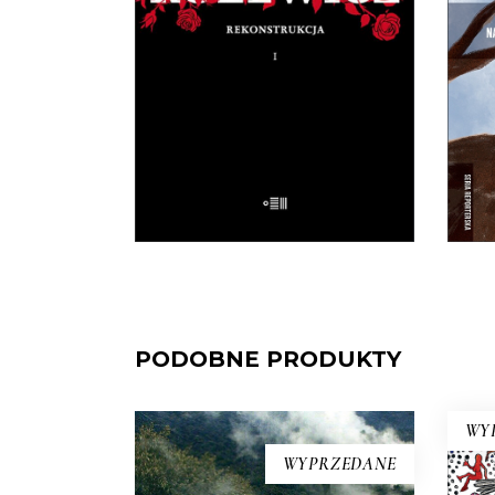
Na pytanie: „Kim jesteś?”,
Zu
Tadeusz Różewicz odpowiedział
i
przed laty: „Kto mnie uważnie
śm
czyta, ten wie”.
32.50
zł
65.00
zł
E-BOOK DO
KOSZYKA
PODOBNE PRODUKTY
WY
WYPRZEDANE