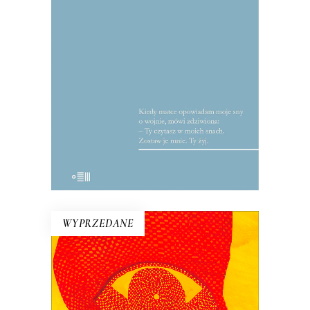
Reportaże o tym, co najważniejsze:
miłości, wojnie, honorze. Mularczyk to
wirtuoz gatunku, jeden z
najwybitniejszych przedstawicieli tzw.
polskiej szkoły reportażu.
WYPRZEDANE
PRZYPADKI INŻYNIERA