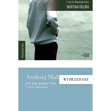
pawiany, zebu i ptaki leżały martwe w
trawie – tak samo jak dwa tysiące
mężczyzn, kobiet i dzieci. Chaty i
drzewa palmowe stały nietknięte. Takie
są fakty. Ale co się wydarzyło?
WYPRZEDANE
CO SIĘ KOMU ŚNI I INNE
HISTORIE