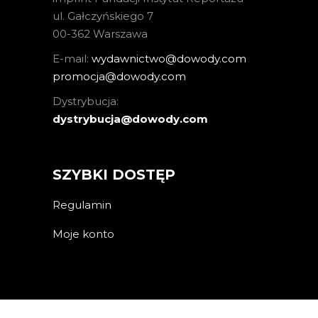
ul. Gałczyńskiego 7
00-362 Warszawa
E-mail:
wydawnictwo@dowody.com
promocja@dowody.com
Dystrybucja:
dystrybucja@dowody.com
SZYBKI DOSTĘP
Regulamin
Moje konto