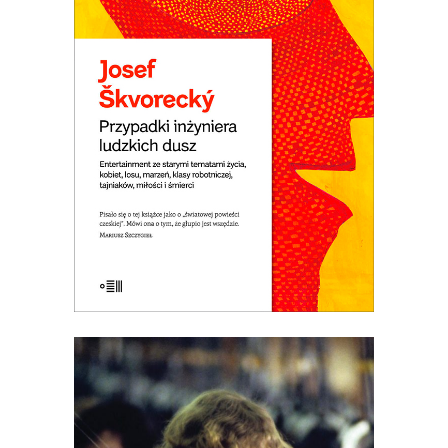
LUDZKICH DUSZ
Powieść rzeka. Płyną nią setki
dramatycznych i śmiesznych ludzkich
losów. Wojna i komunizm. Miłość do
dziewcząt i saksofonu. Ucieczka z kraju i
tęsknota za domem. Jedna z
najlepszych czeskich powieści.
E-BOOK DO KOSZYKA
NIE HAŃBI