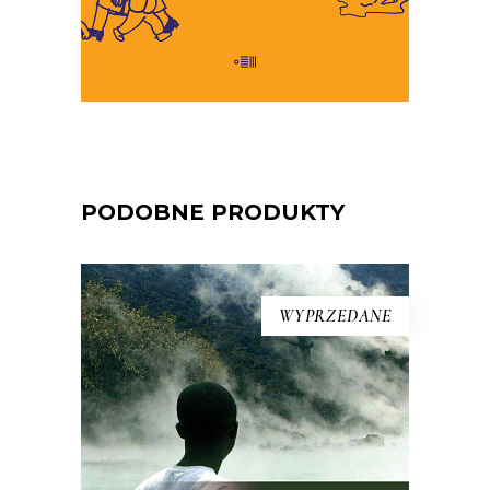
E-BOOK DO KOSZYKA
PODOBNE PRODUKTY
WYPRZEDANE
MARTWA DOLINA
21 sierpnia 1986 roku z doliny w
Kamerunie zniknęło życie. Kurczaki,