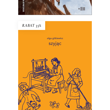
E-BOOK DO KOSZYKA
RABAT 35%
SZYJĄC
To miniaturowe eseje o
codzienności, w której wymagamy
coraz więcej troski, i w której
martwić się jest łatwiej niż
troszczyć.
34.45
zł
53.00
zł
KSIĄŻKA DO KOSZYKA