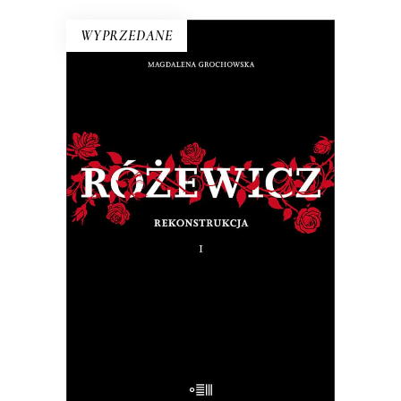
WYPRZEDANE
RÓŻEWICZ. REKONSTRUKCJA
(tom 1)
Na pytanie: „Kim jesteś?”, Tadeusz
Różewicz odpowiedział przed laty: „Kto
mnie uważnie czyta, ten wie”.
32.50
zł
65.00
zł
E-BOOK DO KOSZYKA