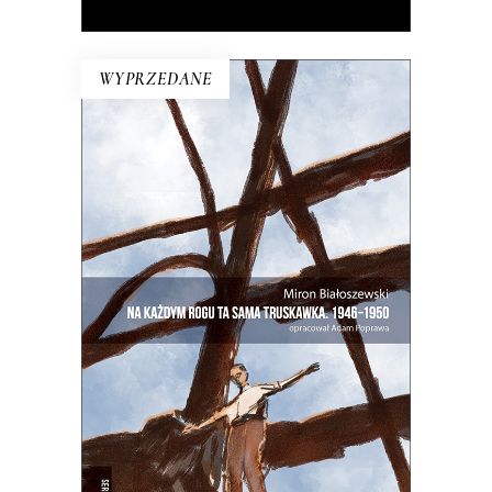
WYPRZEDANE
NA KAŻDYM ROGU TA SAMA
TRUSKAWKA
Zupełnie nowe miasto. Jakaś inna
Warszawa na starych śmieciach. Skąd
się wzięła?
25.00
zł
50.00
zł