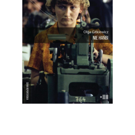
Reporterski obraz polskiego rynku pracy
– historycznie i dziś. Jak bardzo ten
rynek się zmienił od czasu, kiedy
chałupnicy przeszli z domowych
warsztatów do fabrycznych hal? I co to
znaczy nie pracować w świecie, w
którym ponoć nie pracuje tylko ten, kto
nie chce?
16.50
zł
33.00
zł
E-BOOK DO KOSZYKA