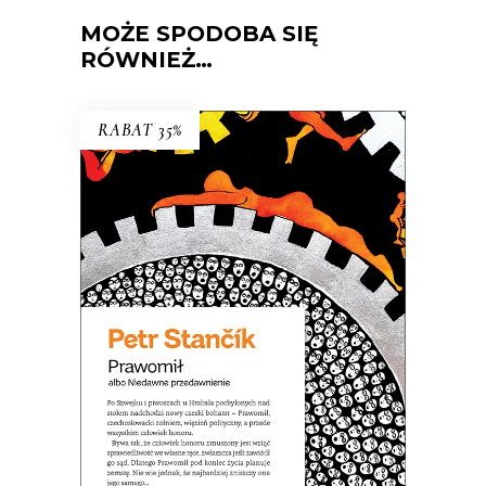
MOŻE SPODOBA SIĘ
RÓWNIEŻ…
RABAT 35%
PRAWOMIŁ ALBO NIEDAWNE
PRZEDAWNIENIE
Bywa, że człowiek honoru zmuszony
jest wziąć sprawiedliwość we własne
ręce…
37.70
zł
58.00
zł
KSIĄŻKA DO KOSZYKA