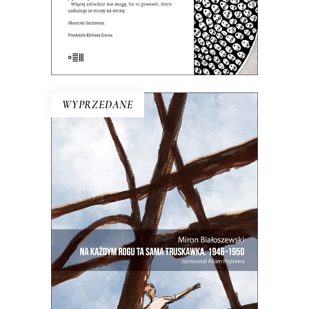
E-BOOK DO KOSZYKA
WYPRZEDANE
NA KAŻDYM ROGU TA SAMA
TRUSKAWKA
Zupełnie nowe miasto. Jakaś inna
Warszawa na starych śmieciach. Skąd
się wzięła?
25.00
zł
50.00
zł