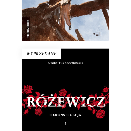
E-BOOK DO KOSZYKA
WYPRZEDANE
RÓŻEWICZ. REKONSTRUKCJA
(tom 1)
Na pytanie: „Kim jesteś?”, Tadeusz
Różewicz odpowiedział przed laty: „Kto
mnie uważnie czyta, ten wie”.