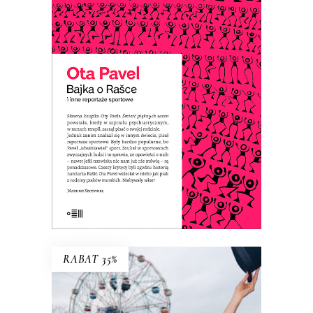
BAJKA O RAŠCE
Ota Pavel pisał reportaże sportowe,
które były popularne, bo ich autor
„ubaśniawiał” sport. Dzięki temu te
opowieści o sportowcach – nawet jeśli
ich nazwiska nic nam już nie mówią – są
ponadczasowe.
E-BOOK DO KOSZYKA
RABAT 35%