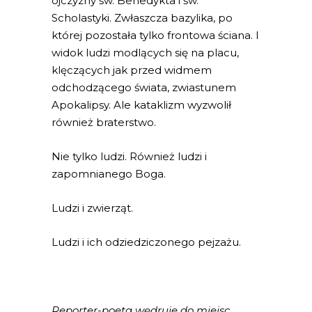
ojczyzny św. Benedykta i św.
Scholastyki. Zwłaszcza bazylika, po
której pozostała tylko frontowa ściana. I
widok ludzi modlących się na placu,
klęczących jak przed widmem
odchodzącego świata, zwiastunem
Apokalipsy. Ale kataklizm wyzwolił
również braterstwo.
Nie tylko ludzi. Również ludzi i
zapomnianego Boga.
Ludzi i zwierząt.
Ludzi i ich odziedziczonego pejzażu.
Reporter-poeta wędruje do miejsc