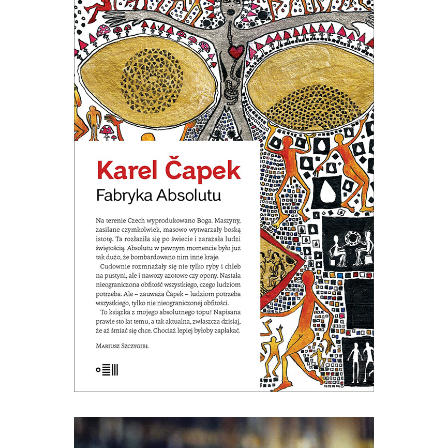
FABRYKA ABSOLUTU
Na terenie Czech wyprodukowano
Boga. Nastała na świecie
nieograniczona obfitość wszystkiego.
Ale okazało się, że ludziom potrzeba
wszystkiego, tylko nie nieograniczonej
obfitości.
19.50
zł
39.00
zł
E-BOOK DO KOSZYKA