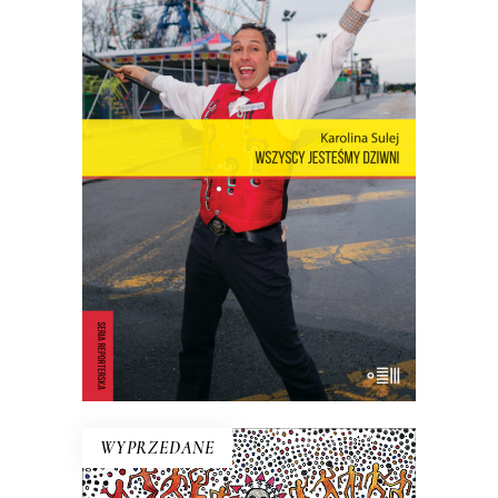
WSZYSCY JESTEŚMY DZIWNI.
OPOWIEŚCI Z CONEY ISLAND
Coney Island – dzielnica Nowego Jorku,
niegdyś stolica światowej rozrywki,
cyrków, wesołych miasteczek – to wciąż
rezerwuar estetyki, idei, marzeń i lęków,
z których jest zbudowana popkultura.
23.40
zł
36.00
zł
KSIĄŻKA DO KOSZYKA
E-BOOK DO KOSZYKA
WYPRZEDANE