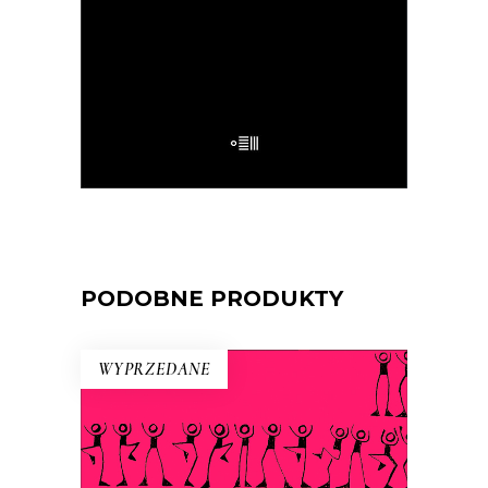
32.50
zł
65.00
zł
E-BOOK DO KOSZYKA
PODOBNE PRODUKTY
WYPRZEDANE