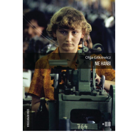
NIE HAŃBI
Reporterski obraz polskiego rynku pracy
– historycznie i dziś. Jak bardzo ten
rynek się zmienił od czasu, kiedy
chałupnicy przeszli z domowych
warsztatów do fabrycznych hal? I co to
znaczy nie pracować w świecie, w
którym ponoć nie pracuje tylko ten, kto
nie chce?
16.50
zł
33.00
zł
E-BOOK DO KOSZYKA