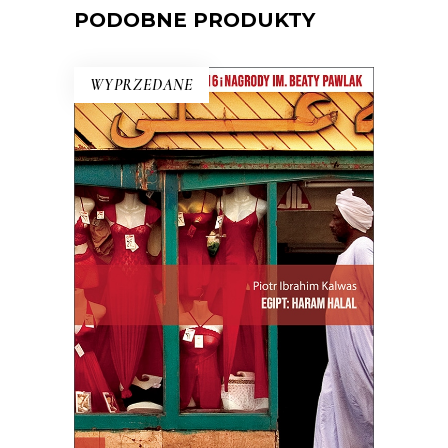
PODOBNE PRODUKTY
WYPRZEDANE
EGIPT: HARAM HALAL
„Haram” – to zakaz, „halal” –
przyzwolenie. I tak niektóre lakiery do
paznokci są dla muzułmanek halal,
niektóre haram, ale ciężko się w tym
zorientować nawet Egipcjanom.