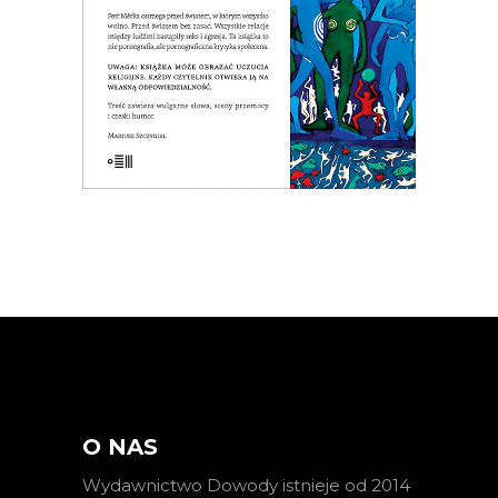
czeskich czytelników!
E-BOOK DO KOSZYKA
O NAS
Wydawnictwo Dowody istnieje od 2014