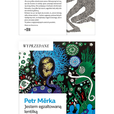
26.00
zł
40.00
zł
KSIĄŻKA DO KOSZYKA
E-BOOK DO KOSZYKA
WYPRZEDANE
JESTEM EGZALTOWANĄ
LENTILKĄ
Opowiadania surrealistyczne, science
fiction o dewiantach, horror erotyczny,
pornograficzna krytyka społeczna. Ta
książką wprawiła w zdumienie nawet