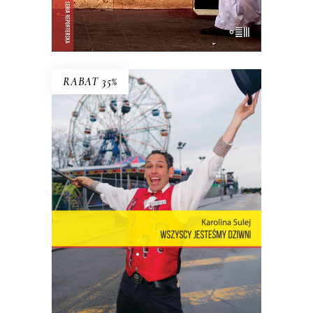
E-BOOK DO KOSZYKA
RABAT 35%
WSZYSCY JESTEŚMY DZIWNI.
OPOWIEŚCI Z CONEY ISLAND
Coney Island – dzielnica Nowego Jorku,
niegdyś stolica światowej rozrywki,
cyrków, wesołych miasteczek – to wciąż
rezerwuar estetyki, idei, marzeń i lęków,
z których jest zbudowana popkultura.
23.40
zł
36.00
zł
KSIĄŻKA DO KOSZYKA