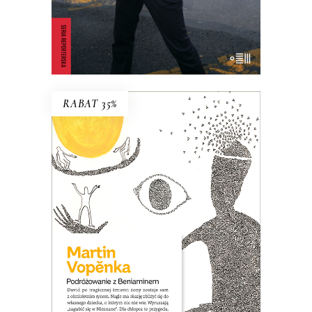
E-BOOK DO KOSZYKA
RABAT 35%
PODRÓŻOWANIE Z
BENIAMINEM
David po śmierci żony zostaje sam z
ośmioletnim synem. Nagle jest wolny,
czuje, że nic go nie trzyma w Pradze i
ma okazję zbliżyć się do własnego
dziecka, o którym nic nie wie. Wpada na
pomysł, że wyruszą razem „zagubić się
w Nieznane”…