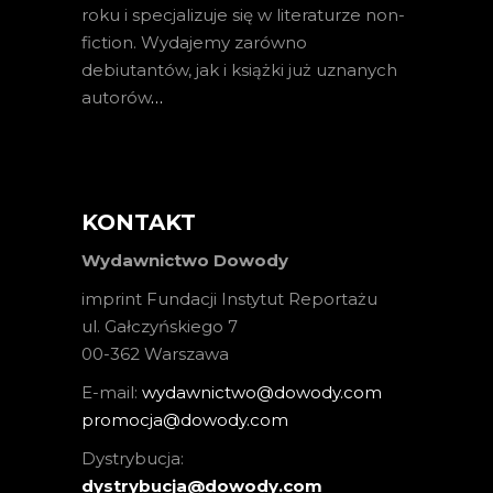
roku i specjalizuje się w literaturze non-
fiction. Wydajemy zarówno
debiutantów, jak i książki już uznanych
autorów
…
KONTAKT
Wydawnictwo Dowody
imprint Fundacji Instytut Reportażu
ul. Gałczyńskiego 7
00-362 Warszawa
E-mail:
wydawnictwo@dowody.com
promocja@dowody.com
Dystrybucja:
dystrybucja@dowody.com