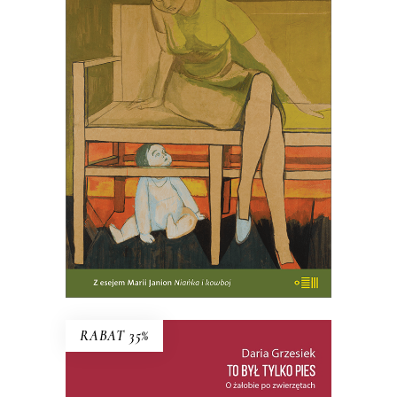
HISTORIA MIŁOŚCI
MACIERZYŃSKIEJ (ebook)
PREMIERA w kwietniu
47.00
zł
KSIĄŻKA DO KOSZYKA
RABAT 35%