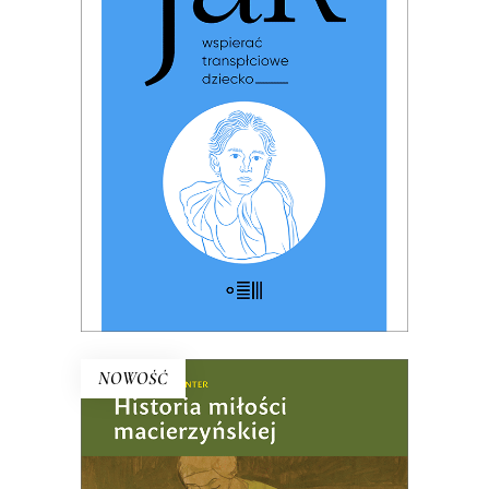
TRANSPŁCIOWE DZIECKO
(ebook)
PREMIERA: 17 listopada 2025
25.00
zł
49.99
zł
KSIĄŻKA DO KOSZYKA
NOWOŚĆ