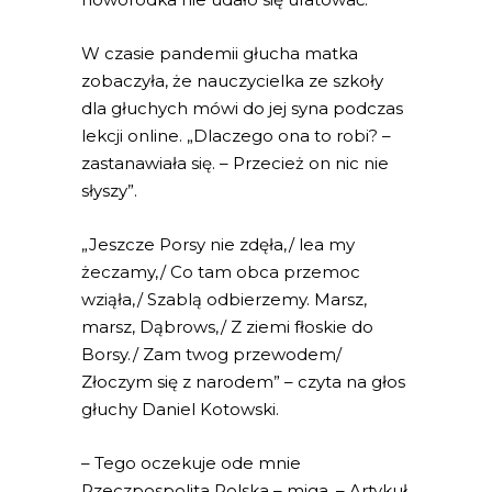
W czasie pandemii głucha matka
zobaczyła, że nauczycielka ze szkoły
dla głuchych mówi do jej syna podczas
lekcji online. „Dlaczego ona to robi? –
zastanawiała się. – Przecież on nic nie
słyszy”.
„Jeszcze Porsy nie zdęła,/ lea my
żeczamy,/ Co tam obca przemoc
wziąła,/ Szablą odbierzemy. Marsz,
marsz, Dąbrows,/ Z ziemi fłoskie do
Borsy./ Zam twog przewodem/
Złoczym się z narodem” – czyta na głos
głuchy Daniel Kotowski.
– Tego oczekuje ode mnie
Rzeczpospolita Polska – miga. – Artykuł