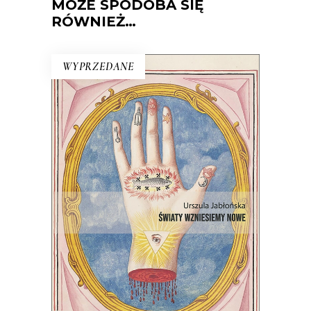
MOŻE SPODOBA SIĘ
RÓWNIEŻ…
WYPRZEDANE
ŚWIATY WZNIESIEMY NOWE
Wprawdzie niektórzy mówią, że świat
taki, jaki znamy, dobiega końca, ale
jednak wciąż są ludzie, którzy chcą
wymyślać go na nowo.
22.00
zł
44.00
zł