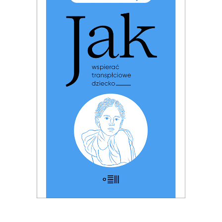
JAK WSPIERAĆ
TRANSPŁCIOWE DZIECKO
PREMIERA: 17 listopada 2025
32.49
zł
49.99
zł
KSIĄŻKA DO KOSZYKA
E-BOOK DO KOSZYKA