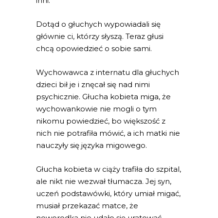
inni.
Dotąd o głuchych wypowiadali się
głównie ci, którzy słyszą. Teraz głusi
chcą opowiedzieć o sobie sami.
Wychowawca z internatu dla głuchych
dzieci bił je i znęcał się nad nimi
psychicznie. Głucha kobieta miga, że
wychowankowie nie mogli o tym
nikomu powiedzieć, bo większość z
nich nie potrafiła mówić, a ich matki nie
nauczyły się języka migowego.
Głucha kobieta w ciąży trafiła do szpital,
ale nikt nie wezwał tłumacza. Jej syn,
uczeń podstawówki, który umiał migać,
musiał przekazać matce, że
noworodka nie udało się uratować.