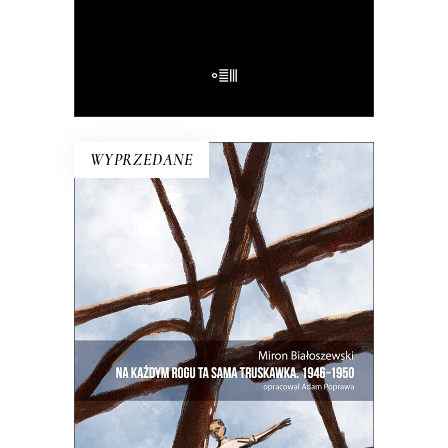
E-BOOK DO KOSZYKA
WYPRZEDANE
NA KAŻDYM ROGU TA SAMA
TRUSKAWKA
Zupełnie nowe miasto. Jakaś inna
Warszawa na starych śmieciach. Skąd
się wzięła?
25.00
zł
50.00
zł