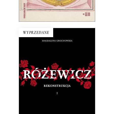
E-BOOK DO KOSZYKA
WYPRZEDANE
RÓŻEWICZ. REKONSTRUKCJA
(tom 1)
Na pytanie: „Kim jesteś?”, Tadeusz
Różewicz odpowiedział przed laty: „Kto
mnie uważnie czyta, ten wie”.
32.50
zł
65.00
zł