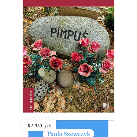
TO BYŁ TYLKO PIES
PREMIERA: 22 PAŹDZIERNIKA 2025
35.74
zł
54.99
zł
KSIĄŻKA DO KOSZYKA
E-BOOK DO KOSZYKA
RABAT 35%