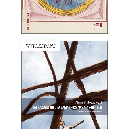
E-BOOK DO KOSZYKA
WYPRZEDANE
NA KAŻDYM ROGU TA SAMA
TRUSKAWKA
Zupełnie nowe miasto. Jakaś inna
Warszawa na starych śmieciach. Skąd
się wzięła?
25.00
zł
50.00
zł