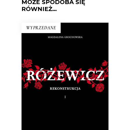
MOŻE SPODOBA SIĘ
RÓWNIEŻ…
WYPRZEDANE
RÓŻEWICZ. REKONSTRUKCJA
(tom 1)
Na pytanie: „Kim jesteś?”, Tadeusz
Różewicz odpowiedział przed laty: „Kto
mnie uważnie czyta, ten wie”.
32.50
zł
65.00
zł