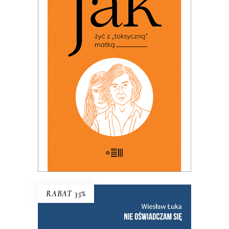
JAK ŻYĆ Z „TOKSYCZNĄ”
MATKĄ (ebook)
PREMIERA: 24 listopada 2025
25.00
zł
49.99
zł
KSIĄŻKA DO KOSZYKA
RABAT 35%