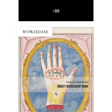
E-BOOK DO KOSZYKA
WYPRZEDANE
ŚWIATY WZNIESIEMY NOWE
Wprawdzie niektórzy mówią, że świat
taki, jaki znamy, dobiega końca, ale
jednak wciąż są ludzie, którzy chcą
wymyślać go na nowo.
22.00
zł
44.00
zł