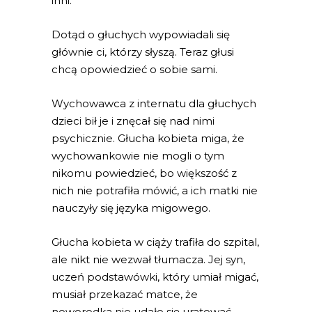
inni.
Dotąd o głuchych wypowiadali się
głównie ci, którzy słyszą. Teraz głusi
chcą opowiedzieć o sobie sami.
Wychowawca z internatu dla głuchych
dzieci bił je i znęcał się nad nimi
psychicznie. Głucha kobieta miga, że
wychowankowie nie mogli o tym
nikomu powiedzieć, bo większość z
nich nie potrafiła mówić, a ich matki nie
nauczyły się języka migowego.
Głucha kobieta w ciąży trafiła do szpital,
ale nikt nie wezwał tłumacza. Jej syn,
uczeń podstawówki, który umiał migać,
musiał przekazać matce, że
noworodka nie udało się uratować.