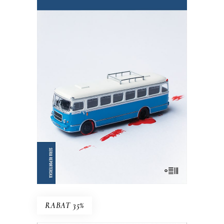
NIE OŚWIADCZAM SIĘ
Wznowienie kultowej książki!
35.75
zł
55.00
zł
KSIĄŻKA DO KOSZYKA
E-BOOK DO KOSZYKA
RABAT 35%