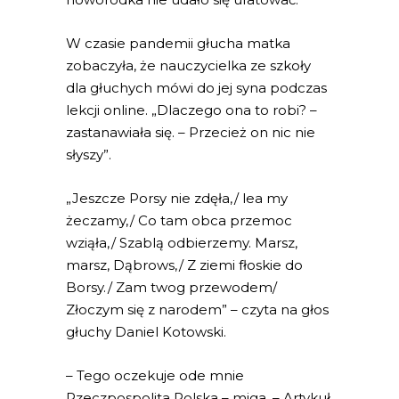
W czasie pandemii głucha matka
zobaczyła, że nauczycielka ze szkoły
dla głuchych mówi do jej syna podczas
lekcji online. „Dlaczego ona to robi? –
zastanawiała się. – Przecież on nic nie
słyszy”.
„Jeszcze Porsy nie zdęła,/ lea my
żeczamy,/ Co tam obca przemoc
wziąła,/ Szablą odbierzemy. Marsz,
marsz, Dąbrows,/ Z ziemi fłoskie do
Borsy./ Zam twog przewodem/
Złoczym się z narodem” – czyta na głos
głuchy Daniel Kotowski.
– Tego oczekuje ode mnie
Rzeczpospolita Polska – miga. – Artykuł