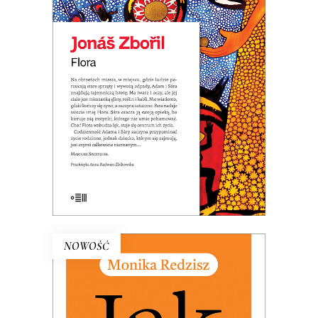
FLORA (ebook)
Premiera: 20 maja 2026
25.00
zł
KSIĄŻKA DO KOSZYKA
NOWOŚĆ