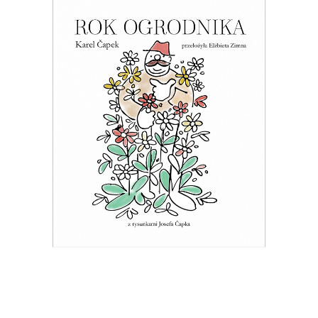
ROK OGRODNIKA
Esej o ogrodnictwie – z czeskim
przymrużeniem oka
39.65
zł
61.00
zł
KSIĄŻKA DO KOSZYKA
E-BOOK DO KOSZYKA