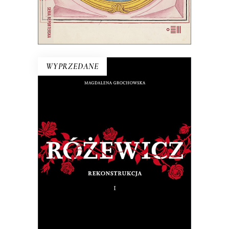
E-BOOK DO KOSZYKA
WYPRZEDANE
RÓŻEWICZ. REKONSTRUKCJA
(tom 1)
Na pytanie: „Kim jesteś?”, Tadeusz
Różewicz odpowiedział przed laty: „Kto
mnie uważnie czyta, ten wie”.
32.50
zł
65.00
zł