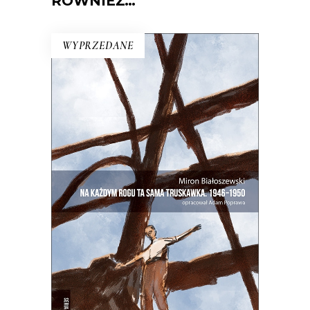
RÓWNIEŻ…
WYPRZEDANE
NA KAŻDYM ROGU TA SAMA
TRUSKAWKA
Zupełnie nowe miasto. Jakaś inna
Warszawa na starych śmieciach. Skąd
się wzięła?
25.00
zł
50.00
zł