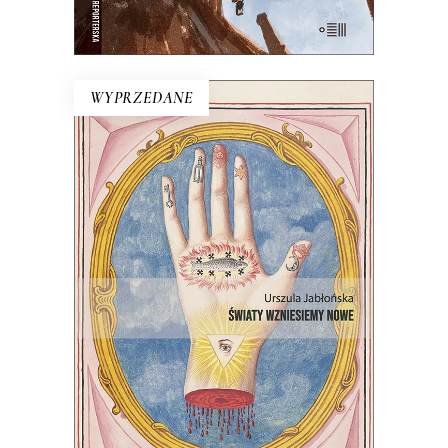
E-BOOK DO KOSZYKA
WYPRZEDANE
ŚWIATY WZNIESIEMY NOWE
Wprawdzie niektórzy mówią, że świat
taki, jaki znamy, dobiega końca, ale
jednak wciąż są ludzie, którzy chcą
wymyślać go na nowo.
22.00
zł
44.00
zł