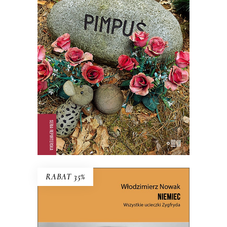
TO BYŁ TYLKO PIES
PREMIERA: 22 PAŹDZIERNIKA 2025
35.74
zł
54.99
zł
KSIĄŻKA DO KOSZYKA
E-BOOK DO KOSZYKA
RABAT 35%