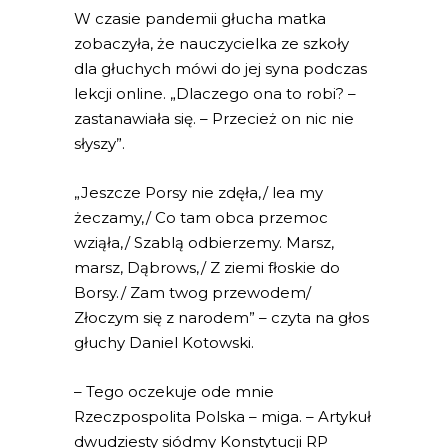
W czasie pandemii głucha matka
zobaczyła, że nauczycielka ze szkoły
dla głuchych mówi do jej syna podczas
lekcji online. „Dlaczego ona to robi? –
zastanawiała się. – Przecież on nic nie
słyszy”.
„Jeszcze Porsy nie zdęła,/ lea my
żeczamy,/ Co tam obca przemoc
wziąła,/ Szablą odbierzemy. Marsz,
marsz, Dąbrows,/ Z ziemi fłoskie do
Borsy./ Zam twog przewodem/
Złoczym się z narodem” – czyta na głos
głuchy Daniel Kotowski.
– Tego oczekuje ode mnie
Rzeczpospolita Polska – miga. – Artykuł
dwudziesty siódmy Konstytucji RP