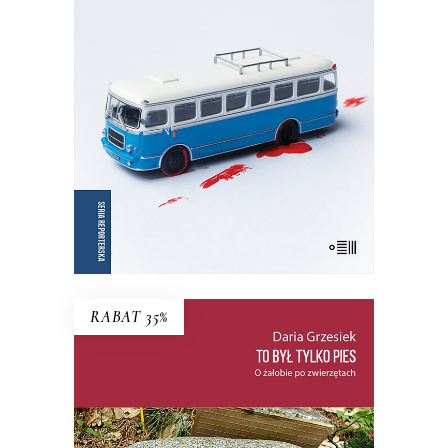
Wznowienie kultowej książki!
35.75
zł
55.00
zł
KSIĄŻKA DO KOSZYKA
E-BOOK DO KOSZYKA
RABAT 35%