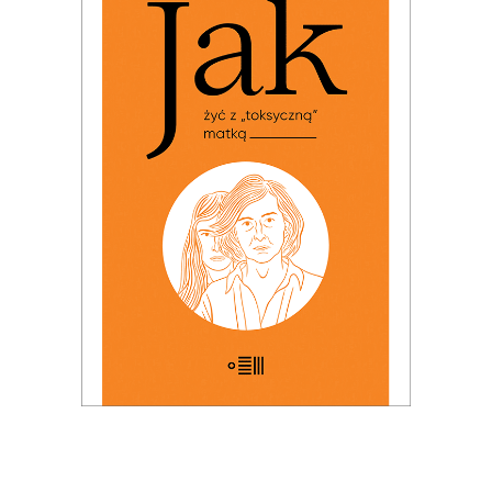
JAK ŻYĆ Z „TOKSYCZNĄ”
MATKĄ
PREMIERA: 24 listopada 2025
32.49
zł
49.99
zł
KSIĄŻKA DO KOSZYKA
E-BOOK DO KOSZYKA