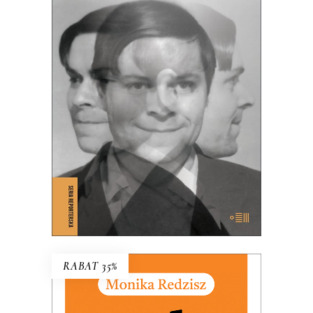
NIEMIEC. WSZYSTKIE
UCIECZKI ZYGFRYDA
Czy Zygfryd Kapela zdradził Niemcy z
Polską, czy Polskę z Niemcami?
39.65
zł
61.00
zł
KSIĄŻKA DO KOSZYKA
E-BOOK DO KOSZYKA
RABAT 35%