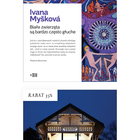
opowiadań o ludziach czasów, w
których zwiększa się spożycie
antydepresantów.
8.00
zł
39.00
zł
KSIĄŻKA DO KOSZYKA
E-BOOK DO KOSZYKA
RABAT 35%
ŚWIDERMAJEROWIE
Domy torty, domy duchy, domy