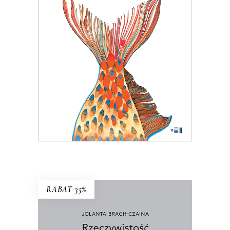
postanowiło pomóc uznanej reporterce
– bezrobotnej w stanie wojennym. Tam
Hanna Krall mogła publikować bez
weryfikacji, bo w końcu trudno pisać
wywrotowe treści, pisząc o rybach. A
jednak…
24.05
zł
37.00
zł
KSIĄŻKA DO KOSZYKA
E-BOOK DO KOSZYKA
RABAT 35%