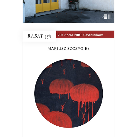
E-BOOK DO KOSZYKA
RABAT 35%
NIE MA
Wielogłosowa rozprawa reporterska o
kondycji człowieka i największym
problemie cywilizacji: utracie, braku,
nieobecności. Nad książką unosi się rada
Hanny Krall: „Wszystko musi mieć swoją
formę, swój rytm, panie Mariuszu.
Zwłaszcza nieobecność”.
29.90
zł
46.00
zł