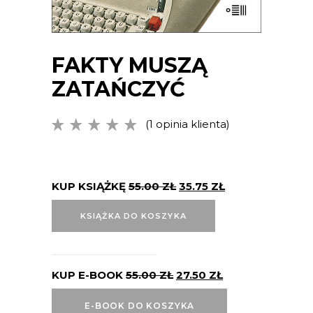
FAKTY MUSZĄ
ZATAŃCZYĆ
(
1
opinia klienta)
Oceniony
1
5.00
na
5 na
podstawie
oceny
KUP KSIĄŻKĘ
55.00
ZŁ
35.75
ZŁ
klienta
KSIĄŻKA DO KOSZYKA
KUP E-BOOK
55.00
ZŁ
27.50
ZŁ
E-BOOK DO KOSZYKA