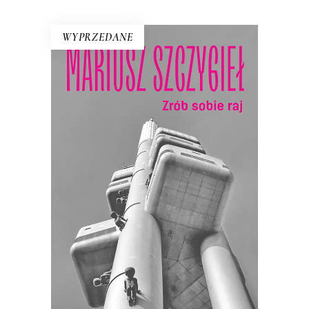
WYPRZEDANE
ZRÓB SOBIE RAJ
Nowe wydanie kultowej książki o
Czechach, jakich nie znamy!
Recenzenci pisali, że Szczygieł odkrył w
niej przed Polakami tajemnicze plemię…
21.50
zł
43.00
zł