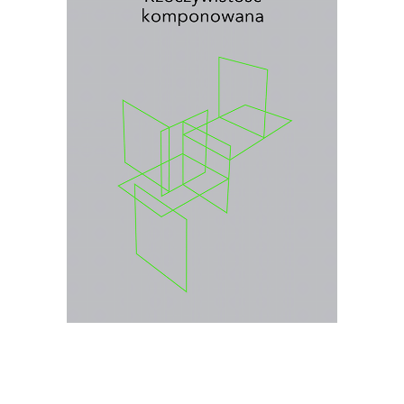
RZECZYWISTOŚĆ
KOMPONOWANA
Wybór najważniejszych esejów i
wywiadów prasowych Jolanty Brach-
Czainy
.
26.00
zł
40.00
zł
KSIĄŻKA DO KOSZYKA
E-BOOK DO KOSZYKA