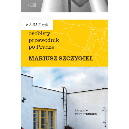
E-BOOK DO KOSZYKA
RABAT 35%
OSOBISTY PRZEWODNIK PO
PRADZE
Nowe wydanie przewodnika Szczygła!
Premiera 12 lipca
45.44
zł
69.90
zł
KSIĄŻKA DO KOSZYKA