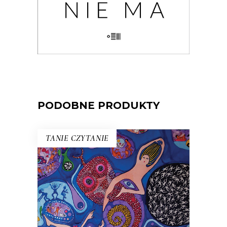
KSIĄŻKA DO KOSZYKA
E-BOOK DO KOSZYKA
PODOBNE PRODUKTY
TANIE CZYTANIE
BIAŁE ZWIERZĘTA SĄ BARDZO
CZĘSTO GŁUCHE
W Czechach pisano, że to zbiór