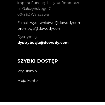
imprint Fundacji Instytut Reportażu
ul. Gałczyńskiego 7
00-362 Warszawa
E-mail:
wydawnictwo@dowody.com
promocja@dowody.com
Dystrybucja:
dystrybucja@dowody.com
SZYBKI DOSTĘP
Regulamin
Moje konto