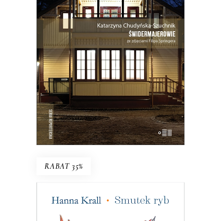
ogniska, domy uśpione i domy
wskrzeszone, domy skarbonki i domy
bezpańskie…
35.75
zł
55.00
zł
KSIĄŻKA DO KOSZYKA
E-BOOK DO KOSZYKA
RABAT 35%
SMUTEK RYB
W 1983 roku pismo dla wędkarzy