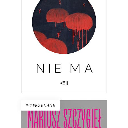
kondycji człowieka i największym
problemie cywilizacji: utracie, braku,
nieobecności. Nad książką unosi się rada
Hanny Krall: „Wszystko musi mieć swoją
formę, swój rytm, panie Mariuszu.
Zwłaszcza nieobecność”.
29.90
zł
46.00
zł
KSIĄŻKA DO KOSZYKA
E-BOOK DO KOSZYKA
WYPRZEDANE