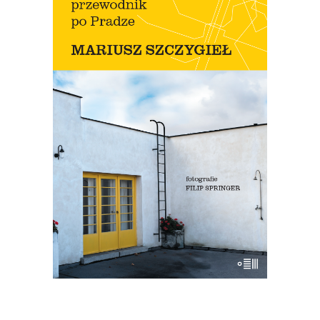
OSOBISTY PRZEWODNIK PO
PRADZE
Nowe wydanie przewodnika Szczygła!
Premiera 12 lipca
45.44
zł
69.90
zł
KSIĄŻKA DO KOSZYKA
E-BOOK DO KOSZYKA