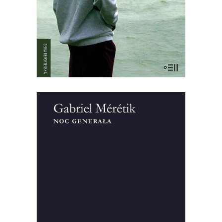
mężczyzn, kobiet i dzieci. Nie było
żadnych […]
[EBOOK] Gabriel Meretik – NOC
GENERAŁA
“Noc generała” – tytuł tej książki do
dzisiaj symbolizuje wydarzenia z 12 na 13
grudnia 1981 roku. Gabriel Mérétik,
francuski dziennikarz, przeprowadził
setki wywiadów w wielu miejscach
świata, zgromadził pięćdziesiąt godzin