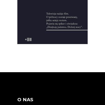
nagrań i kilka tysięcy stron notatek, żeby
zrekonstruować okliczności […]
22.00
zł
44.00
zł
KSIĄŻKA DO KOSZYKA
O NAS