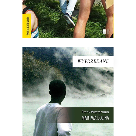
Emitowany nocą w […]
WYPRZEDANE
[EBOOK] Frank Westerman –
MARTWA DOLINA
21 sierpnia 1986 roku wieczorem,
księżyc był wtedy w nowiu, z doliny w
północno-wschodnim Kamerunie
zniknęło wszelkie życie. Kurczaki,
pawiany, zebu i ptaki leżały martwe w
trawie – tak samo jak dwa tysiące