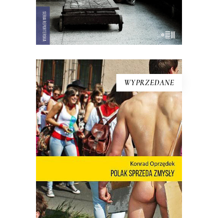
KSIĄŻKA DO KOSZYKA
WYPRZEDANE
[EBOOK] Konrad Oprzędek –
POLAK SPRZEDA ZMYSŁY
Mariusz Szczygieł o książce: Wreszcie
możemy zobaczyć siebie! Nie ma o
Polsce takich książek jak debiut Konrada
Oprzędka. Wariackich, ale pogodnych.
Smutnych, ale nie przygnębiających.
Moje pokolenie w połowie lat 80. żyło
podniecającym filmem
dokumentalnym „Oto Ameryka”.