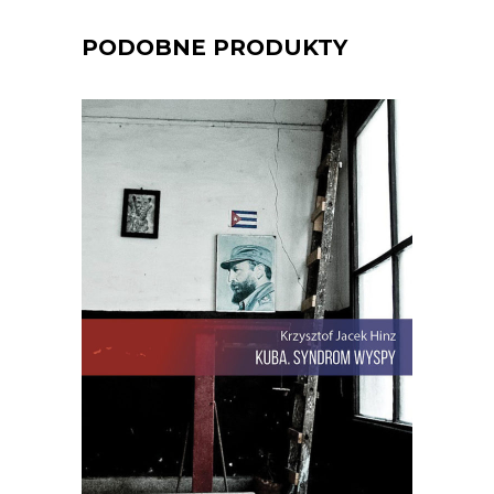
PODOBNE PRODUKTY
[EBOOK] Krzysztof Jacek Hinz –
KUBA. SYNDROM WYSPY
Krzysztof Jacek Hinz rozpoczyna swoją
opowieść o Kubie w dniu, w którym
obudził go telewizyjny komunikat, że
oto został wrogiem rewolucji.
Paszkwilancki wstępniak o polskim
dyplomacie napisał w „Granmie” sam
Fidel… Kuba. Syndrom wyspy to
reporterska książka o wyspie Fidela […]
22.00
zł
44.00
zł