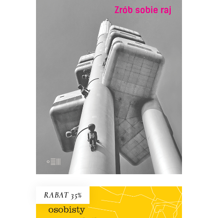
ZRÓB SOBIE RAJ
Nowe wydanie kultowej książki o
Czechach, jakich nie znamy!
Recenzenci pisali, że Szczygieł odkrył w
niej przed Polakami tajemnicze plemię…
21.50
zł
43.00
zł
E-BOOK DO KOSZYKA
RABAT 35%