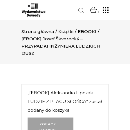
1
Strona główna
/
Książki
/
EBOOKI
/
[EBOOK] Josef Škvorecký –
PRZYPADKI INŻYNIERA LUDZKICH
DUSZ
„[EBOOK] Aleksandra Lipczak –
LUDZIE Z PLACU SŁOŃCA” został
dodany do koszyka.
ZOBACZ