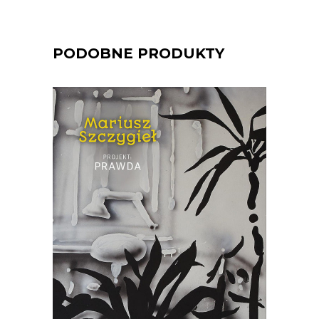
PODOBNE PRODUKTY
[EBOOK] Mariusz Szczygieł –
PROJEKT PRAWDA
„Projekt: prawda” to pozycja, jakiej na
polskim rynku wydawniczym jeszcze
nie było. Książka ta jest kolażem, na
który składają się miniatury Mariusza
Szczygła z własnego i cudzego życia
oraz powieść z 1959 roku „Portret z
pamięci” zapomnianego dziś pisarza,
Stanisława […]