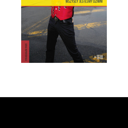
rezerwuar estetyki, idei, marzeń i lęków,
z których jest zbudowana popkultura i
nasze człowieczeństwo. Opowieść o
Coney – […]
18.00
zł
36.00
zł
KSIĄŻKA DO KOSZYKA