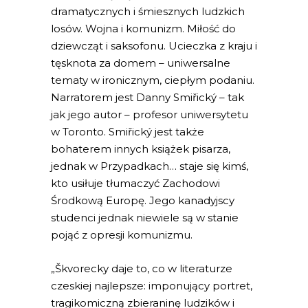
dramatycznych i śmiesznych ludzkich
losów. Wojna i komunizm. Miłość do
dziewcząt i saksofonu. Ucieczka z kraju i
tęsknota za domem – uniwersalne
tematy w ironicznym, ciepłym podaniu.
Narratorem jest Danny Smiřický – tak
jak jego autor – profesor uniwersytetu
w Toronto. Smiřický jest także
bohaterem innych książek pisarza,
jednak w Przypadkach… staje się kimś,
kto usiłuje tłumaczyć Zachodowi
Środkową Europę. Jego kanadyjscy
studenci jednak niewiele są w stanie
pojąć z opresji komunizmu.
„Škvorecky daje to, co w literaturze
czeskiej najlepsze: imponujący portret,
tragikomiczną zbieraninę ludzików i