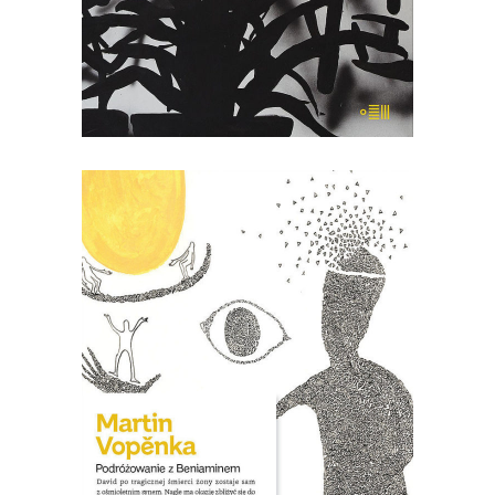
22.00
zł
44.00
zł
KSIĄŻKA DO KOSZYKA
[EBOOK] Martin Vopěnka –
PODRÓŻOWANIE Z
BENJAMINEM
David, dobrze sytuowany mężczyzna,
po tragicznej śmierci żony zostaje sam
z ośmioletnim synem. Nagle jest wolny,
czuje, że nic go już nie trzyma w Pradze
i wreszcie ma okazję zbliżyć się do
własnego dziecka, o którym nic nie wie.
Dlatego […]