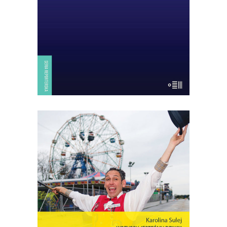
tylko przelatują nad wyspą: jesienią z
Europy do Afryki, wiosną – […]
14.50
zł
29.00
zł
KSIĄŻKA DO KOSZYKA
[EBOOK] Karolina Sulej –
WSZYSCY JESTEŚMY DZIWNI.
OPOWIEŚCI Z CONEY ISLAND
Coney Island – dzielnica Nowego Jorku,
gdzie miasto łączy się z oceanem,
niegdyś stolica światowej rozrywki,
cyrków, wesołych miasteczek – to wciąż