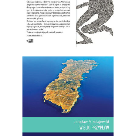
20.00
zł
40.00
zł
KSIĄŻKA DO KOSZYKA
[EBOOK] Jarosław Mikołajewski –
WIELKI PRZYPŁYW
Lampedusa. Włoska wyspa, choć bliżej
stąd do Afryki niż do Włoch.
Dwadzieścia kilometrów kwadratowych
lądu na Morzu Śródziemnym.
Najwyższe wzniesienie: sto trzydzieści
trzy metry. Drzew prawie nie ma. Ptaki