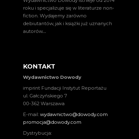
Wydawnictwo Dowody istnieje od 2014
roku i specjalizuje się w literaturze non-
fiction. Wydajemy zarówno
debiutantów, jak i książki już uznanych
autorów
…
KONTAKT
Wydawnictwo Dowody
imprint Fundacji Instytut Reportażu
ul. Gałczyńskiego 7
00-362 Warszawa
E-mail:
wydawnictwo@dowody.com
promocja@dowody.com
Dystrybucja: