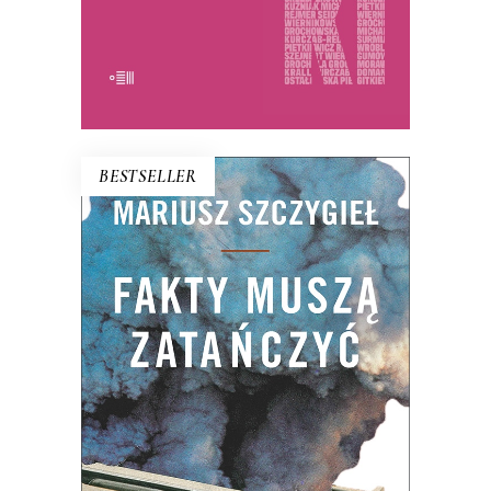
E-BOOK DO KOSZYKA
BESTSELLER
FAKTY MUSZĄ ZATAŃCZYĆ
Dlaczego bez szczegółu nie ma ogółu?
Czym różni się fakt od faktu podanego
czytelnikom? Czy na pewno Z zimną
krwią Trumana Capote’a jest pierwszą
powieścią non-fiction? Do czego może
służyć reporterowi bardzo długi szalik?
Dlaczego Hanna Krall jest Mondrianem
reportażu, a nie […]