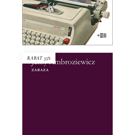
35.75
zł
55.00
zł
KSIĄŻKA DO KOSZYKA
E-BOOK DO KOSZYKA
RABAT 35%
ZARAZA
„Czujemy narastanie grozy” – pisano o
książce. To nie tylko historia epidemii
ospy we Wrocławiu, ale i studium
psychologiczne społeczności w obliczu
zagrożenia. Wrocławskie zdarzenia
ułożyły się w reporterską wersję Dżumy.