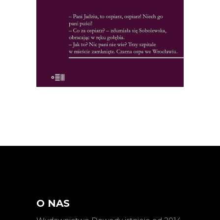
26.65
zł
41.00
zł
KSIĄŻKA DO KOSZYKA
E-BOOK DO KOSZYKA
O NAS