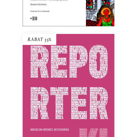
E-BOOK DO KOSZYKA
RABAT 35%
REPORTERKI
PREMIERA 25 listopada 2025
44.85
zł
69.00
zł
KSIĄŻKA DO KOSZYKA