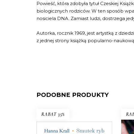
Powieść, która zdobyła tytuł Czeskiej Ksią
biologicznych rodziców. W ten sposób wpa
nosiciela DNA. Zamiast ludzi, dostrzega je
Autorka, rocznik 1969, jest artystką z dzi
z jednej strony książką popularno-naukową,
PODOBNE PRODUKTY
RABAT 35%
RAB
SMUTEK RYB
W 1983 roku pismo dla wędkarzy
postanowiło pomóc uznanej