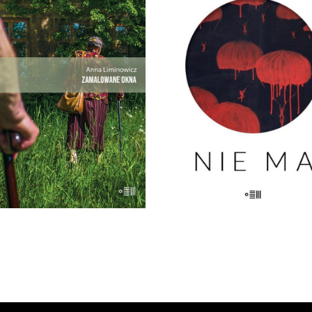
AMALOWANE OKNA
Nie ma przeszłości. Nie 
i tu swoją małą wspólnotę – i
pamięci. Nie ma widelców
żą nieufność wobec siebie.
sera. Nie ma miłości. Nie
Premiera 25 maja
życia. Nie ma fikcji. Nie 
27.30
zł
właściwego koloru. Nie 
42.00
zł
komisji. Nie ma grobu. Ni
siostry. Nie […]
KSIĄŻKA DO
KOSZYKA
23.00
zł
46.00
zł
KSIĄŻKA DO
KOSZYKA