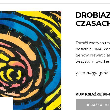
DROBIAZ
CZASACH
Tomáš zaczyna tra
nosiciela DNA. Zam
genów. Nawet ciał
wszystkim „worki
35 w magazynie
KUP KSIĄŻKĘ
39.
KSIĄŻKA DO