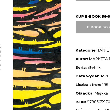
KUP E-BOOK
39.
E-BOOK DO 
Kategorie:
TANIE
Autor:
MARKÉTA 
Seria:
Stehlík
Data wydania:
20
Liczba stron:
195
Okładka:
Miękka
ISBN:
9788365970