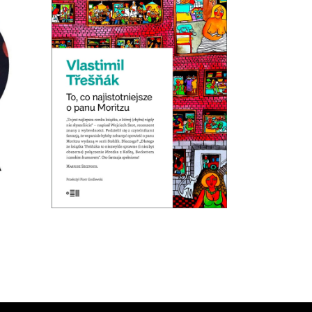
ma
 do
TO, CO NAJISTOTNIEJSZE
 ma
O PANU MORITZU
ma
Premiera 22 marca
ma
e ma
19.50
zł
39.00
zł
E-BOOK DO
KOSZYKA