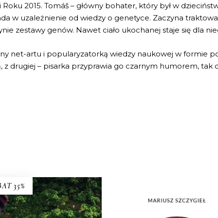
żki Roku 2015. Tomáš – główny bohater, który był w dzieciń
da w uzależnienie od wiedzy o genetyce. Zaczyna traktowa
dynie zestawy genów. Nawet ciało ukochanej staje się dla n
edziny net-artu i popularyzatorką wiedzy naukowej w formie 
 z drugiej – pisarka przyprawia go czarnym humorem, tak ch
AT 35%
[EBOOK] Mariusz Szczygi
NIE MA
Nie ma kogoś. Nie ma cze