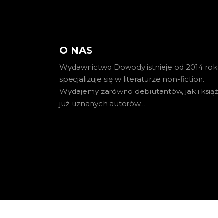
O NAS
Wydawnictwo Dowody istnieje od 2014 roku
specjalizuje się w literaturze non-fiction.
Wydajemy zarówno debiutantów, jak i książ
już uznanych autorów
…