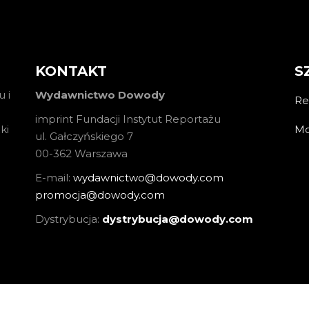
KONTAKT
S
 i
Wydawnictwo Dowody
Re
imprint Fundacji Instytut Reportażu
Mo
ki
ul. Gałczyńskiego 7
00-362 Warszawa
E-mail:
wydawnictwo@dowody.com
promocja@dowody.com
Dystrybucja:
dystrybucja@dowody.com