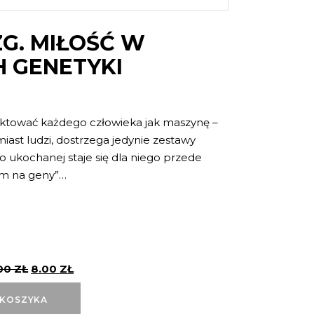
G. MIŁOŚĆ W
 GENETYKI
ktować każdego człowieka jak maszynę –
iast ludzi, dostrzega jedynie zestawy
o ukochanej staje się dla niego przede
em na geny”…
00
ZŁ
8.00
ZŁ
 KOSZYKA