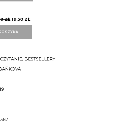
00
ZŁ
19.50
ZŁ
KOSZYKA
 CZYTANIE
,
BESTSELLERY
BAŇKOVÁ
19
367