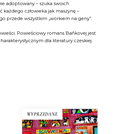
stwie adoptowany – szuka swoich
ć każdego człowieka jak maszynę –
iego przede wszystkim „workiem na geny”.
powieści. Powieściowy romans Baňkovej jest
arakterystycznym dla literatury czeskiej.
WYPRZEDANE
eł –
goś.