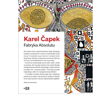
FABRYKA ABSOLUTU
Na terenie Czech wyprodukowano
Boga. Nastała na świecie
nieograniczona obfitość wszystkiego.
Ale okazało się, że ludziom potrzeba
wszystkiego, tylko nie nieograniczonej
obfitości.
19.50
zł
39.00
zł
E-BOOK DO KOSZYKA