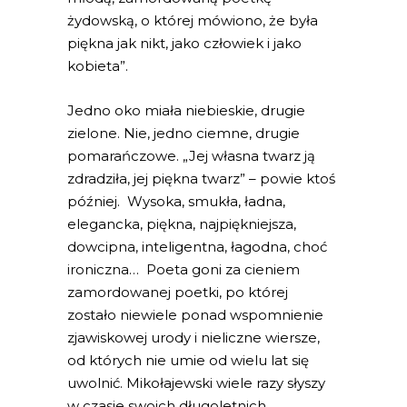
żydowską, o której mówiono, że była
piękna jak nikt, jako człowiek i jako
kobieta”.
Jedno oko miała niebieskie, drugie
zielone. Nie, jedno ciemne, drugie
pomarańczowe. „Jej własna twarz ją
zdradziła, jej piękna twarz” – powie ktoś
później. Wysoka, smukła, ładna,
elegancka, piękna, najpiękniejsza,
dowcipna, inteligentna, łagodna, choć
ironiczna… Poeta goni za cieniem
zamordowanej poetki, po której
zostało niewiele ponad wspomnienie
zjawiskowej urody i nieliczne wiersze,
od których nie umie od wielu lat się
uwolnić. Mikołajewski wiele razy słyszy
w czasie swoich długoletnich