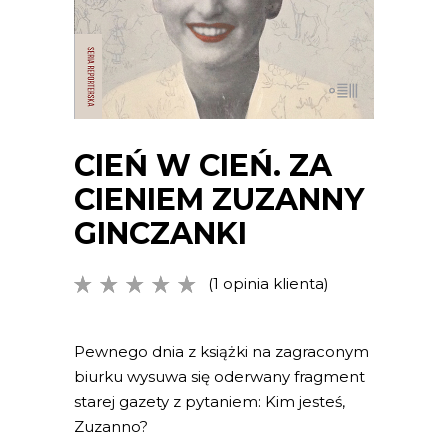
CIEŃ W CIEŃ. ZA
CIENIEM ZUZANNY
GINCZANKI
(
1
opinia klienta)
Oceniony
1
5.00
na
5 na
podstawie
Pewnego dnia z książki na zagraconym
oceny
biurku wysuwa się oderwany fragment
klienta
starej gazety z pytaniem: Kim jesteś,
Zuzanno?