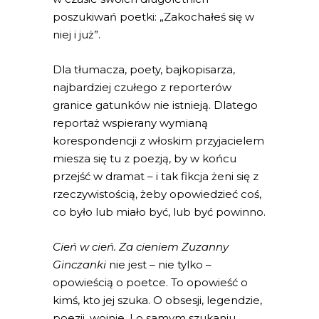
poszukiwań poetki: „Zakochałeś się w
niej i już”.
Dla tłumacza, poety, bajkopisarza,
najbardziej czułego z reporterów
granice gatunków nie istnieją. Dlatego
reportaż wspierany wymianą
korespondencji z włoskim przyjacielem
miesza się tu z poezją, by w końcu
przejść w dramat – i tak fikcja żeni się z
rzeczywistością, żeby opowiedzieć coś,
co było lub miało być, lub być powinno.
Cień w cień. Za cieniem Zuzanny
Ginczanki
nie jest – nie tylko –
opowieścią o poetce. To opowieść o
kimś, kto jej szuka. O obsesji, legendzie,
poezji, wojnie. I o samym szukaniu.