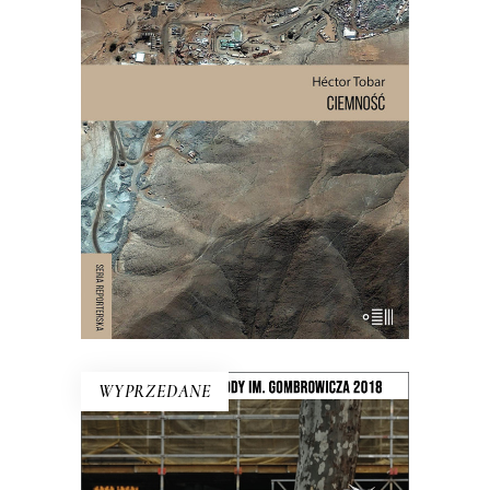
W wyniku katastrofy 625 metrów
pod ziemią, w ciemności, wilgoci, bez
jedzenia i wody pitnej zostało
uwięzionych 33 mężczyzn. Spędzili
pod ziemią 69 dni. To historia o
męstwie, odwadze i o granicach, do
jakich może dojść człowiek.
WYPRZEDANE