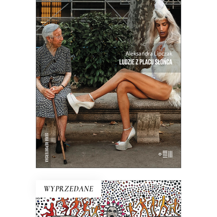
LUDZIE Z PLACU SŁOŃCA
Intymny portret kraju na rozdrożu.
Miejsca, w którym coś się skończyło, a
nowe jeszcze nie zaczęło. Reportaże o
Hiszpanii z krwi i kości, a nie z
turystycznego folderu.
19.50
zł
39.00
zł
E-BOOK DO KOSZYKA
WYPRZEDANE