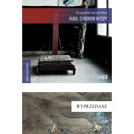
walczące o podpaski i Kubańczycy,
którzy obrażają rewolucję szortami i
sandałami. Jest tu dawna świetność
Hawany, są prosięta hodowane w
wannach i jest krowa – bohaterka
rewolucji.
22.00
zł
44.00
zł
E-BOOK DO KOSZYKA
WYPRZEDANE
CIEMNOŚĆ