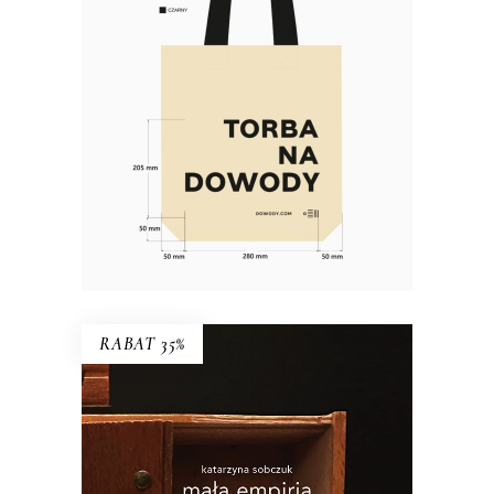
Materiał: bawełna 100% Gramatura:
280g/m2 Wymiary: 38×40 cm (dno o
szerokości 10 cm) Kolor: naturalny,
czarny Rączki: długość 63 cm,
szerokość 5 cm Nadruk: czarny
RABAT 35%
MAŁA EMPIRIA