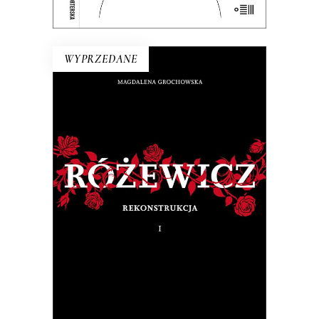
E-BOOK DO KOSZYKA
WYPRZEDANE
RÓŻEWICZ. REKONSTRUKCJA
(tom 1)
Na pytanie: „Kim jesteś?”, Tadeusz
Różewicz odpowiedział przed laty: „Kto
mnie uważnie czyta, ten wie”.
32.50
zł
65.00
zł