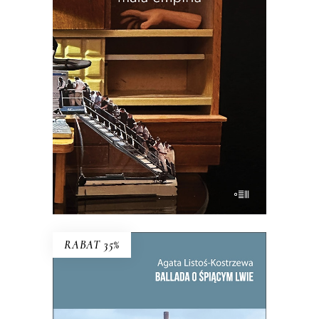
Esej uczestniczący o wczesnej starości i
zagadce rodzicielstwa.
34.45
zł
53.00
zł
KSIĄŻKA DO KOSZYKA
E-BOOK DO KOSZYKA
RABAT 35%