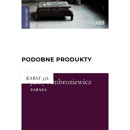
E-BOOK DO KOSZYKA
PODOBNE PRODUKTY
RABAT 35%
ZARAZA
„Czujemy narastanie grozy” – pisano o
książce. To nie tylko historia epidemii
ospy we Wrocławiu, ale i studium