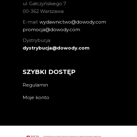
ul. Gałczyńskiego 7
00-362 Warszawa
E-mail:
wydawnictwo@dowody.com
promocja@dowody.com
Dystrybucja:
dystrybucja@dowody.com
SZYBKI DOSTĘP
Regulamin
Moje konto