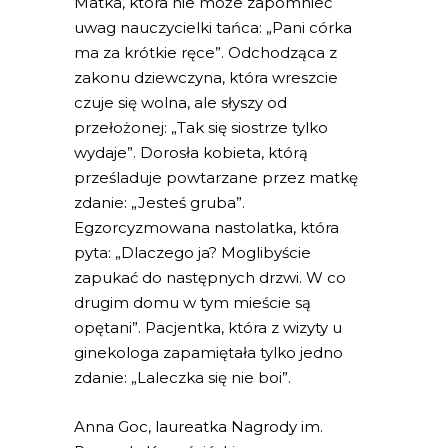
Matka, która nie może zapomnieć
uwag nauczycielki tańca: „Pani córka
ma za krótkie ręce”. Odchodząca z
zakonu dziewczyna, która wreszcie
czuje się wolna, ale słyszy od
przełożonej: „Tak się siostrze tylko
wydaje”. Dorosła kobieta, którą
prześladuje powtarzane przez matkę
zdanie: „Jesteś gruba”.
Egzorcyzmowana nastolatka, która
pyta: „Dlaczego ja? Moglibyście
zapukać do następnych drzwi. W co
drugim domu w tym mieście są
opętani”. Pacjentka, która z wizyty u
ginekologa zapamiętała tylko jedno
zdanie: „Laleczka się nie boi”.
Anna Goc, laureatka Nagrody im.