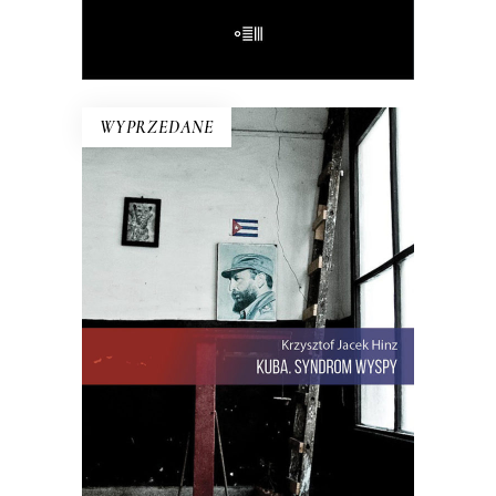
E-BOOK DO KOSZYKA
WYPRZEDANE
KUBA. SYNDROM WYSPY
Rewolucja i dysydenci, Kubanki
walczące o podpaski i Kubańczycy,
którzy obrażają rewolucję szortami i
sandałami. Jest tu dawna świetność
Hawany, są prosięta hodowane w
wannach i jest krowa – bohaterka
rewolucji.
22.00
zł
44.00
zł