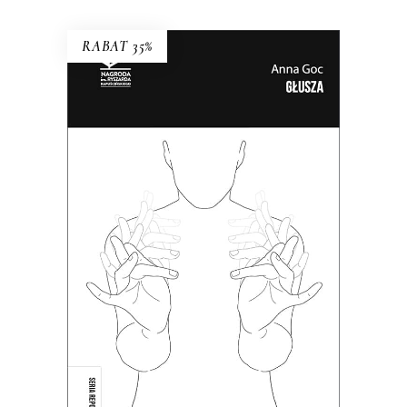
RABAT 35%
GŁUSZA
Dotąd o głuchych wypowiadali się
głównie ci, którzy słyszą. Teraz głusi
chcą opowiedzieć o sobie sami.
38.35
zł
59.00
zł
KSIĄŻKA DO KOSZYKA