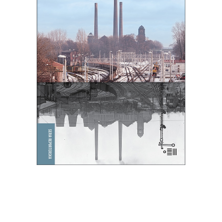
BALLADA O ŚPIĄCYM LWIE
To, co zdecydowało o powstaniu
Bytomia, jego bogactwie i tradycji,
miało stać się jego zagładą.
39.65
zł
61.00
zł
KSIĄŻKA DO KOSZYKA
E-BOOK DO KOSZYKA