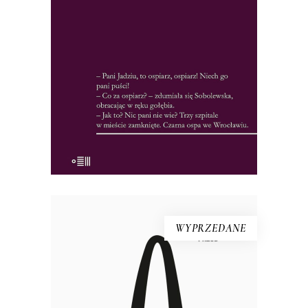
psychologiczne społeczności w obliczu
zagrożenia. Wrocławskie zdarzenia
ułożyły się w reporterską wersję Dżumy.
26.65
zł
41.00
zł
KSIĄŻKA DO KOSZYKA
E-BOOK DO KOSZYKA
WYPRZEDANE
Torba bawełniana DOWODY