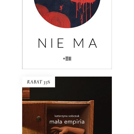
formę, swój rytm, panie Mariuszu.
Zwłaszcza nieobecność”.
29.90
zł
46.00
zł
KSIĄŻKA DO KOSZYKA
E-BOOK DO KOSZYKA
RABAT 35%
MAŁA EMPIRIA
Esej uczestniczący o wczesnej starości i