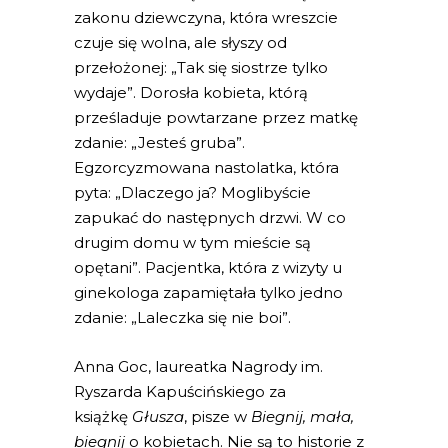
zakonu dziewczyna, która wreszcie
czuje się wolna, ale słyszy od
przełożonej: „Tak się siostrze tylko
wydaje”. Dorosła kobieta, którą
prześladuje powtarzane przez matkę
zdanie: „Jesteś gruba”.
Egzorcyzmowana nastolatka, która
pyta: „Dlaczego ja? Moglibyście
zapukać do następnych drzwi. W co
drugim domu w tym mieście są
opętani”. Pacjentka, która z wizyty u
ginekologa zapamiętała tylko jedno
zdanie: „Laleczka się nie boi”.
Anna Goc, laureatka Nagrody im.
Ryszarda Kapuścińskiego za
książkę
Głusza
, pisze w
Biegnij, mała,
biegnij
o kobietach. Nie są to historie z