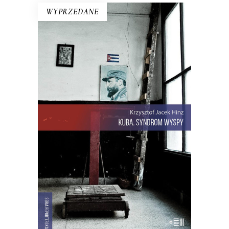
WYPRZEDANE
KUBA. SYNDROM WYSPY
Rewolucja i dysydenci, Kubanki
walczące o podpaski i Kubańczycy,
którzy obrażają rewolucję szortami i
sandałami. Jest tu dawna świetność
Hawany, są prosięta hodowane w
wannach i jest krowa – bohaterka
rewolucji.
22.00
zł
44.00
zł
E-BOOK DO KOSZYKA