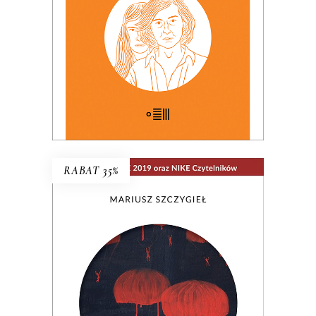
KSIĄŻKA DO KOSZYKA
E-BOOK DO KOSZYKA
RABAT 35%
NIE MA
Wielogłosowa rozprawa reporterska o
kondycji człowieka i największym
problemie cywilizacji: utracie, braku,
nieobecności. Nad książką unosi się rada
Hanny Krall: „Wszystko musi mieć swoją