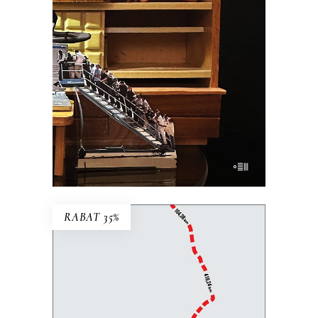
zagadce rodzicielstwa.
34.45
zł
53.00
zł
KSIĄŻKA DO KOSZYKA
E-BOOK DO KOSZYKA
RABAT 35%
RUBIEŻ. REPORTAŻ
WĘDROWNY