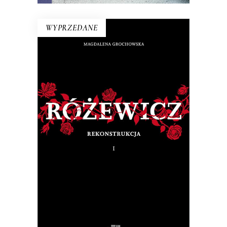
WYPRZEDANE
RÓŻEWICZ. REKONSTRUKCJA
(tom 1)
Na pytanie: „Kim jesteś?”, Tadeusz
Różewicz odpowiedział przed laty: „Kto
mnie uważnie czyta, ten wie”.
32.50
zł
65.00
zł