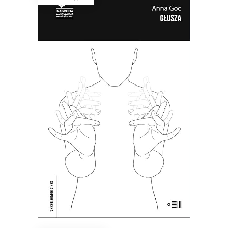
GŁUSZA
Dotąd o głuchych wypowiadali się
głównie ci, którzy słyszą. Teraz głusi
chcą opowiedzieć o sobie sami.
38.35
zł
59.00
zł
KSIĄŻKA DO KOSZYKA
E-BOOK DO KOSZYKA