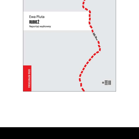
Perspektywa pieszej reporterki łączy się
z uniwersalną refleksją nad granicami,
murami i zasiekami, które dzielą ludzi.
31.85
zł
49.00
zł
KSIĄŻKA DO KOSZYKA
E-BOOK DO KOSZYKA