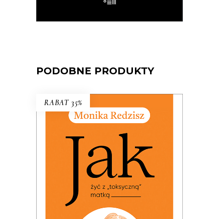
E-BOOK DO KOSZYKA
PODOBNE PRODUKTY
RABAT 35%
JAK ŻYĆ Z „TOKSYCZNĄ”
MATKĄ
PREMIERA: 24 listopada 2025
32.49
zł
49.99
zł