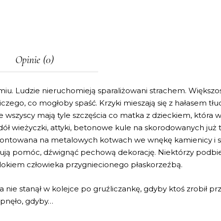
Opinie (0)
ytomiu. Ludzie nieruchomieją sparaliżowani strachem. Więks
niczego, co mogłoby spaść. Krzyki mieszają się z hałasem 
e wszyscy mają tyle szczęścia co matka z dzieckiem, która w
 wieżyczki, attyki, betonowe kule na skorodowanych już trz
ontowana na metalowych kotwach we wnękę kamienicy i s
róbują pomóc, dźwignąć pechową dekorację. Niektórzy podbi
idokiem człowieka przygniecionego płaskorzeźbą.
 nie stanął w kolejce po gruźliczankę, gdyby ktoś zrobił p
tąpnęło, gdyby…