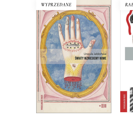
WYPRZEDANE
RAB
Ha
ŚWIATY WZNIESIEMY
NOWE
Leg
Wprawdzie niektórzy mówią, że
z
świat taki, jaki znamy, dobiega
d
końca, ale jednak wciąż są ludzie,
Częs
którzy chcą wymyślać go na
r
nowo.
częś
22.00
zł
44.00
zł
E-BOOK DO
KOSZYKA