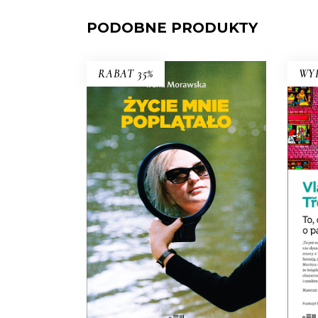
PODOBNE PRODUKTY
RABAT 35%
WY
Życie mnie poplątało.
Scenariusze
Irena Morawska – autorka
legendarnego reportażu
Jak
Emilię z Kalabrii od złej pani
TO
wykradłam
i współtwórczyni
(razem z mężem Jerzym
Morawskim) głośnych seriali
dokumentalnych
Chłopaki do
wzięcia, Serce z węgla
, czy
Ballada o lekkim zabarwieniu
erotycznym
– przez całe życie
wsłuchiwała się w głosy ludzi,
których Polska transformacji