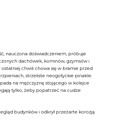
zość, nauczona doświadczeniem, próbuje
tłuczonych dachówek, kominów, gzymsów i
 ostatniej chwili chowa się w bramie przed
pieniach, strzeliste neogotyckie pinakle.
pada na mężczyznę stojącego w kolejce
egają tylko, żeby popatrzeć na cudze
rzegląd budynków i odkrył przeżarte korozją