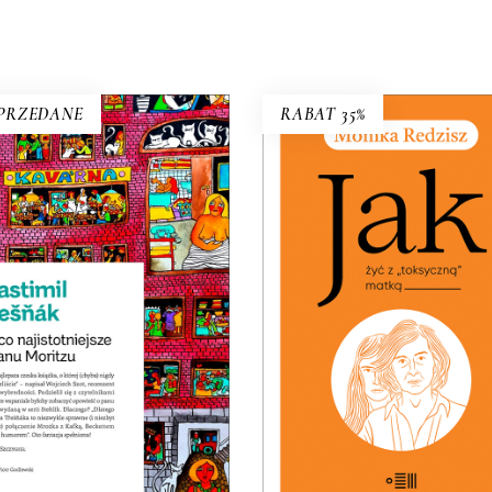
PRZEDANE
RABAT 35%
JAK ŻYĆ Z „TOKSYCZ
MATKĄ
, CO NAJISTOTNIEJSZE
PREMIERA: 24 listopada 
O PANU MORITZU
32.49
zł
49.99
zł
Premiera 22 marca
19.50
zł
39.00
zł
KSIĄŻKA DO
KOSZYKA
E-BOOK DO
E-BOOK DO
KOSZYKA
KOSZYKA