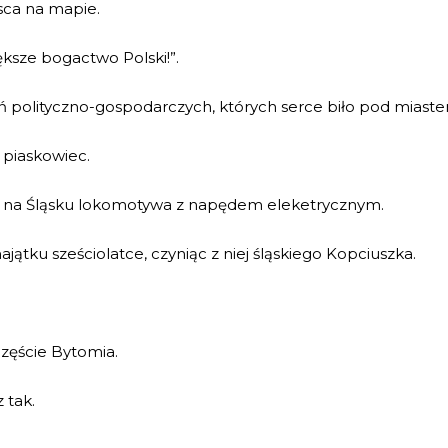
sca na mapie.
ększe bogactwo Polski!”.
ań polityczno-gospodarczych, których serce biło pod miast
 piaskowiec.
za na Śląsku lokomotywa z napędem eleketrycznym.
ątku sześciolatce, czyniąc z niej śląskiego Kopciuszka.
częście Bytomia.
z tak.