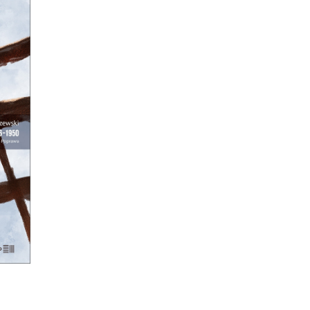
TA
A
kaś
h
?