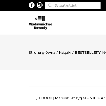
Wyszukiwarka
produktów
,
Strona główna
/
Książki
/
BESTSELLERY
N
„[EBOOK] Mariusz Szczygieł – NIE MA” 