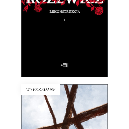
Na pytanie: „Kim jesteś?”, Tadeusz
Różewicz odpowiedział przed laty: „Kto
mnie uważnie czyta, ten wie”.
32.50
zł
65.00
zł
E-BOOK DO KOSZYKA
WYPRZEDANE