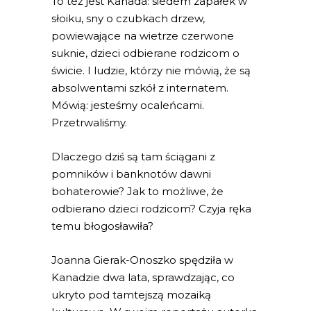
To też jest Kanada: siedem zapałek w
słoiku, sny o czubkach drzew,
powiewające na wietrze czerwone
suknie, dzieci odbierane rodzicom o
świcie. I ludzie, którzy nie mówią, że są
absolwentami szkół z internatem.
Mówią: jesteśmy ocaleńcami.
Przetrwaliśmy.
Dlaczego dziś są tam ściągani z
pomników i banknotów dawni
bohaterowie? Jak to możliwe, że
odbierano dzieci rodzicom? Czyja ręka
temu błogosławiła?
Joanna Gierak-Onoszko spędziła w
Kanadzie dwa lata, sprawdzając, co
ukryto pod tamtejszą mozaiką