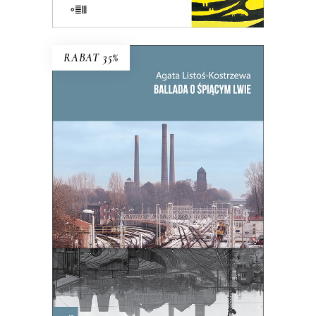
E-BOOK DO KOSZYKA
RABAT 35%
BALLADA O ŚPIĄCYM LWIE
To, co zdecydowało o powstaniu
Bytomia, jego bogactwie i tradycji,
miało stać się jego zagładą.
39.65
zł
61.00
zł
KSIĄŻKA DO KOSZYKA