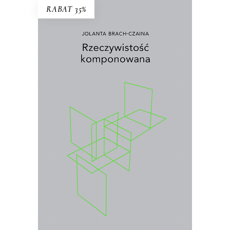
RABAT 35%
RZECZYWISTOŚĆ
KOMPONOWANA
Wybór najważniejszych esejów i
wywiadów prasowych Jolanty Brach-
Czainy
.
26.00
zł
40.00
zł
KSIĄŻKA DO KOSZYKA
E-BOOK DO KOSZYKA