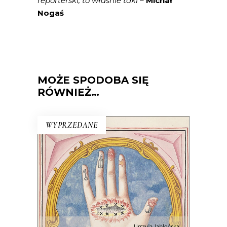
reporterski, to właśnie taki –
Michał
Nogaś
MOŻE SPODOBA SIĘ
RÓWNIEŻ…
WYPRZEDANE
ŚWIATY WZNIESIEMY NOWE
Wprawdzie niektórzy mówią, że świat
taki, jaki znamy, dobiega końca, ale