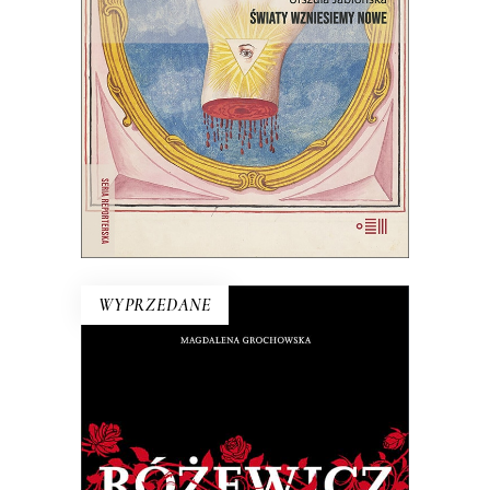
jednak wciąż są ludzie, którzy chcą
wymyślać go na nowo.
22.00
zł
44.00
zł
E-BOOK DO KOSZYKA
WYPRZEDANE
RÓŻEWICZ. REKONSTRUKCJA
(tom 1)