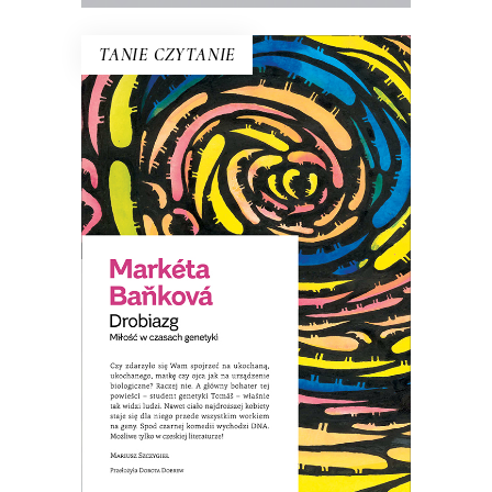
TANIE CZYTANIE
DROBIAZG. MIŁOŚĆ W
CZASACH GENETYKI
Tomáš zaczyna traktować każdego
człowieka jak maszynę – nosiciela DNA.
Zamiast ludzi, dostrzega jedynie
zestawy genów. Nawet ciało ukochanej
staje się dla niego przede wszystkim
„workiem na geny”…
8.00
zł
39.00
zł
KSIĄŻKA DO KOSZYKA