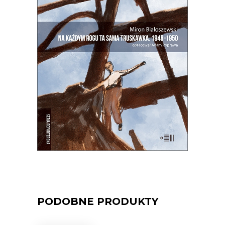
NA KAŻDYM ROGU TA SAMA
TRUSKAWKA
Zupełnie nowe miasto. Jakaś inna
Warszawa na starych śmieciach. Skąd
się wzięła?
25.00
zł
50.00
zł
E-BOOK DO KOSZYKA
PODOBNE PRODUKTY