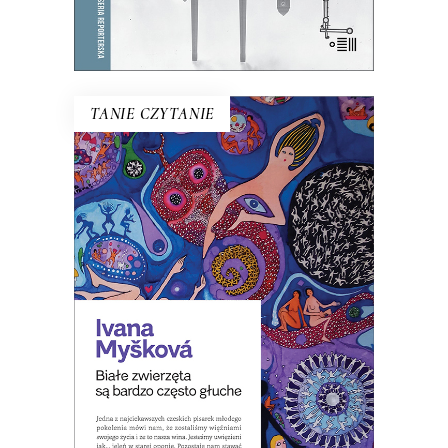
E-BOOK DO KOSZYKA
TANIE CZYTANIE
BIAŁE ZWIERZĘTA SĄ BARDZO
CZĘSTO GŁUCHE
W Czechach pisano, że to zbiór
opowiadań o ludziach czasów, w
których zwiększa się spożycie
antydepresantów.
8.00
zł
39.00
zł
KSIĄŻKA DO KOSZYKA