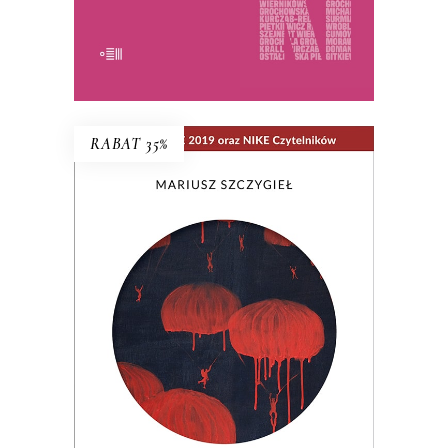
E-BOOK DO KOSZYKA
RABAT 35%
NIE MA
Wielogłosowa rozprawa reporterska o
kondycji człowieka i największym
problemie cywilizacji: utracie, braku,
nieobecności. Nad książką unosi się rada
Hanny Krall: „Wszystko musi mieć swoją
formę, swój rytm, panie Mariuszu.
Zwłaszcza nieobecność”.
29.90
zł
46.00
zł