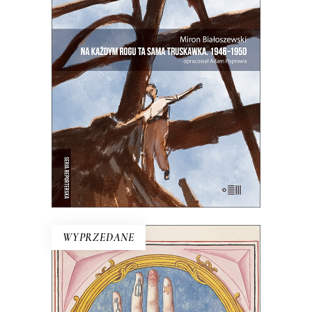
NA KAŻDYM ROGU TA SAMA
TRUSKAWKA
Zupełnie nowe miasto. Jakaś inna
Warszawa na starych śmieciach. Skąd
się wzięła?
25.00
zł
50.00
zł
E-BOOK DO KOSZYKA
WYPRZEDANE