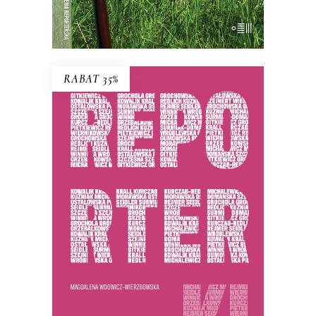
RABAT 35%
REPORTERKI
PREMIERA 25 listopada 2025
44.85
zł
69.00
zł
KSIĄŻKA DO KOSZYKA