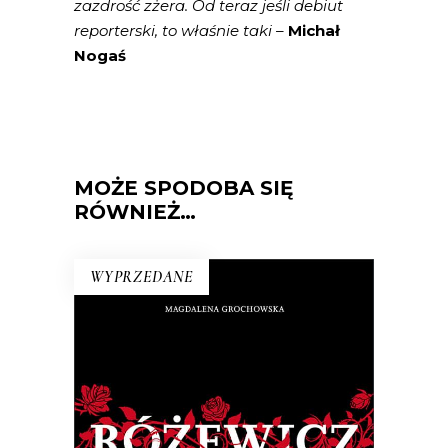
zazdrość zżera. Od teraz jeśli debiut
reporterski, to właśnie taki –
Michał
Nogaś
MOŻE SPODOBA SIĘ
RÓWNIEŻ…
WYPRZEDANE
RÓŻEWICZ. REKONSTRUKCJA
(tom 1)