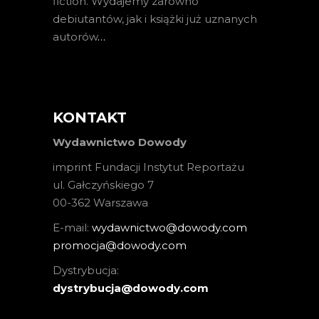
fiction. Wydajemy zarówno
debiutantów, jak i książki już uznanych
autorów
…
KONTAKT
Wydawnictwo Dowody
imprint Fundacji Instytut Reportażu
ul. Gałczyńskiego 7
00-362 Warszawa
E-mail:
wydawnictwo@dowody.com
promocja@dowody.com
Dystrybucja:
dystrybucja@dowody.com