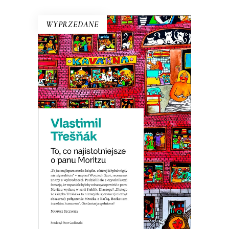
WYPRZEDANE
TO, CO NAJISTOTNIEJSZE O
PANU MORITZU
Premiera 22 marca
19.50
zł
39.00
zł