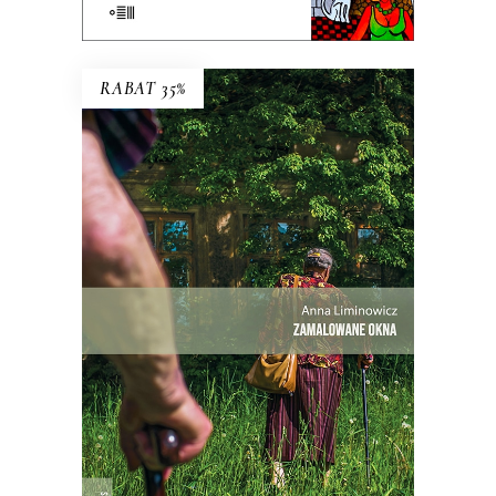
E-BOOK DO KOSZYKA
RABAT 35%
ZAMALOWANE OKNA
Mieli tu swoją małą wspólnotę – i dużą
nieufność wobec siebie.
Premiera 25
maja
27.30
zł
42.00
zł
KSIĄŻKA DO KOSZYKA