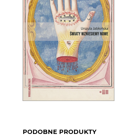
ŚWIATY WZNIESIEMY NOWE
Wprawdzie niektórzy mówią, że świat
taki, jaki znamy, dobiega końca, ale
jednak wciąż są ludzie, którzy chcą
wymyślać go na nowo.
22.00
zł
44.00
zł
E-BOOK DO KOSZYKA
PODOBNE PRODUKTY