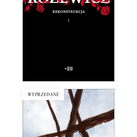
Na pytanie: „Kim jesteś?”, Tadeusz
Różewicz odpowiedział przed laty: „Kto
mnie uważnie czyta, ten wie”.
32.50
zł
65.00
zł
E-BOOK DO KOSZYKA
WYPRZEDANE