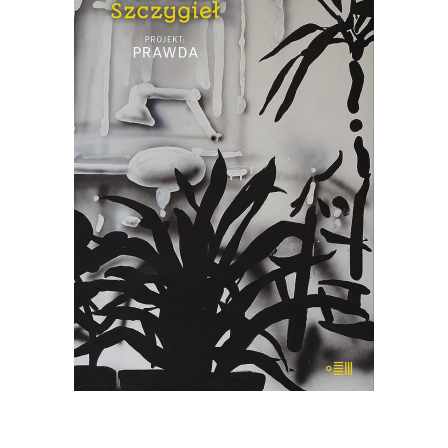
[EBOOK] Mariusz Szczygieł –
PROJEKT PRAWDA
„Projekt: prawda” to pozycja, jakiej na
polskim rynku wydawniczym jeszcze
nie było. Książka ta jest kolażem, na
który składają się miniatury Mariusza
Szczygła z własnego i cudzego życia
oraz powieść z 1959 roku „Portret z
pamięci” zapomnianego dziś pisarza,
Stanisława […]
22.00
zł
44.00
zł
E-BOOK DO KOSZYKA