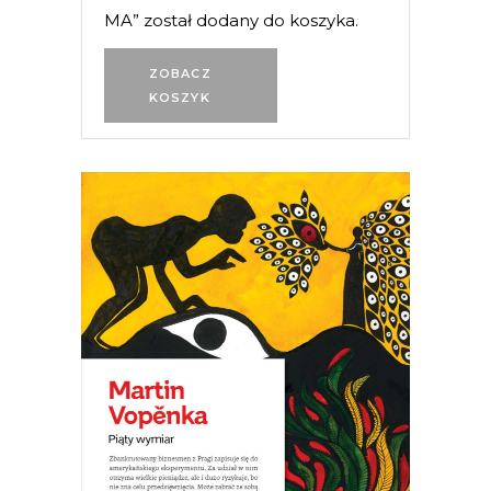
MA” został dodany do koszyka.
ZOBACZ
KOSZYK
[EBOOK] PIĄTY WYMIAR
Piąty wymiar – czym jest? Czy
wszechświat to tylko prawa fizyki?
Czym jest czas? Jakie są jego granice? I
czy istnieje wieczność? A jeżeli nie, to
jaki sens ma nasze życie?
19.50
zł
39.00
zł