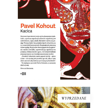
“Kacica” to najlepsza powieść Pavla
Kohouta uważanego za jednego z
czołowych pisarzy w historii czeskiej
literatury. “Kacica” to opowieść o
dziewczynce, która nie zdała do liceum
teatralnego, więc zaczęła uczyć się na
kacicę. […]
24.00
zł
48.00
zł
E-BOOK DO KOSZYKA
WYPRZEDANE
[EBOOK] Sally Howard –