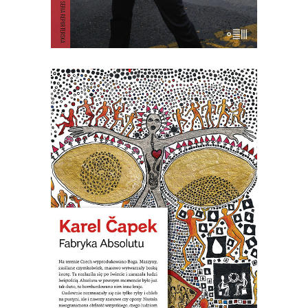
E-BOOK DO KOSZYKA
[EBOOK] Karel Ćapek – FABRYKA
ABSOLUTU
Na terenie Czech wyprodukowano
Boga. Maszyny zwane karburatorami
zaczęły masowo wytwarzać Absolut. W
pewnym momencie było go już tak
dużo, że postanowiono bombardować
nim Anglię. Nastała na świecie
nieograniczona obfitość wszystkiego,
czego ludziom potrzeba. Ale ludziom
potrzeba wszystkiego, tylko nie […]
19.50
zł
39.00
zł