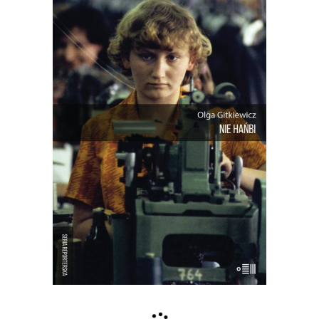
[EBOOK] Olga Gitkiewicz – NIE
HAŃBI
Podobno praca leży na ulicy. Niejeden z
bohaterów tej książki się o nią potknął.
Bezrobocie jest najniższe od ponad
dwóch dekad, a warunki na rynku pracy
dyktują pracownicy. Ponoć. Są wykresy i
tabele, które to mają potwierdzać, są
analitycy, którzy […]
16.50
zł
33.00
zł
E-BOOK DO KOSZYKA