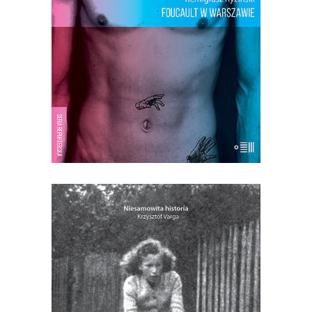
mieszkanie, zaczyna pracę, wieczorami
wychodzi albo przyjmuje u siebie. Ilu
mężczyzn składało o nim raporty? Na ilu
SB zbierała informacje? […]
18.00
zł
36.00
zł
E-BOOK DO KOSZYKA
[EBOOK] Piotr Nestorowicz –
CUDOWNA
Jadwiga miała czternaście lat, gdy
ukazała jej się na łące Matka Boska. Był
1965 rok, władze walczyły z ludową