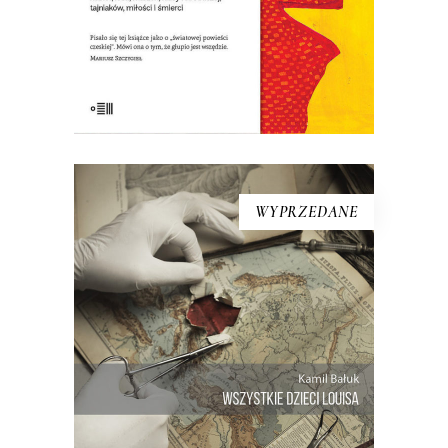
roku, w Czechach wyszła dopiero po
upadku komunizmu w roku 1992. […]
WYPRZEDANE
[EBOOK] Kamil Bałuk –
WSZYSTKIE DZIECI LOUISA
Ta historia zelektryzowała Holandię, ale
to młody polski reporter napisał o niej
najpełniej. Podczas swojego
drobiazgowego reporterskiego
śledztwa Kamil Bałuk szukał