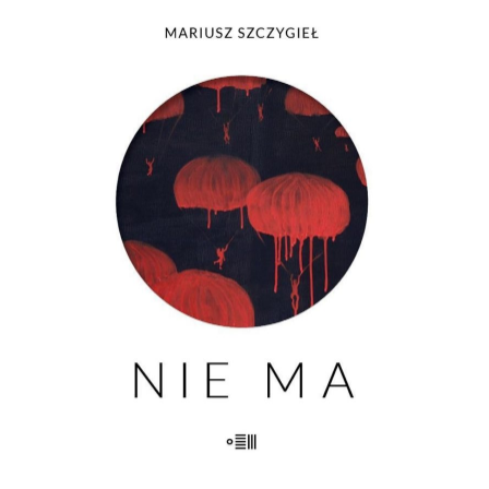
[EBOOK] Mariusz Szczygieł – NIE
MA
Nie ma kogoś. Nie ma czegoś. Nie ma
przeszłości. Nie ma pamięci. Nie ma
widelców do sera. Nie ma miłości. Nie
ma życia. Nie ma fikcji. Nie ma
właściwego koloru. Nie ma komisji. Nie
ma grobu. Nie ma siostry. Nie […]
23.00
zł
46.00
zł
E-BOOK DO KOSZYKA