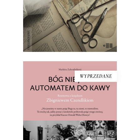
odpowiedzi na pytanie, jak doszło do
tego, że jeden człowiek został ojcem
ponad dwusetki dzieci – i kim są […]
WYPRZEDANE
[EBOOK] Markéta Zahradníková –
BÓG NIE JEST AUTOMATEM DO
KAWY. ROZMOWA Z KSIĘDZEM
ZBIGNIEWEM CZENDLIKIEM
Najbardziej znanym księdzem w
bezbożnych Czechach jest Polak. Ks.
Zbigniew Czendlik (ur. 1964) przyjechał
do Náchodu dwadzieścia pięć lat temu