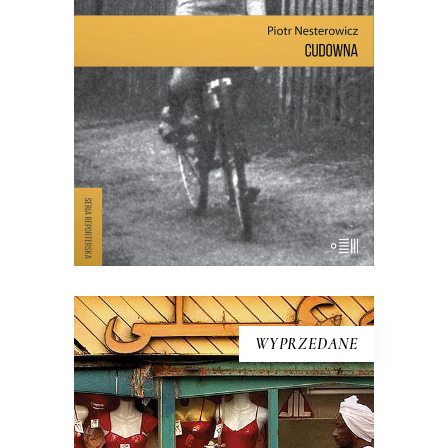
religijnością pod hasłem: Kościół do
kruchty. Na łąkę przybywali pielgrzymi z
całej Polski, a milicja siłą rozganiała
nielegalne zgromadzenie. Wierni pili […]
19.50
zł
39.00
zł
E-BOOK DO KOSZYKA
WYPRZEDANE
[EBOOK] Piotr Ibrahim Kalwas –
EGIPT: HARAM, HALAL
Polak-muzułmanin, mieszkaniec