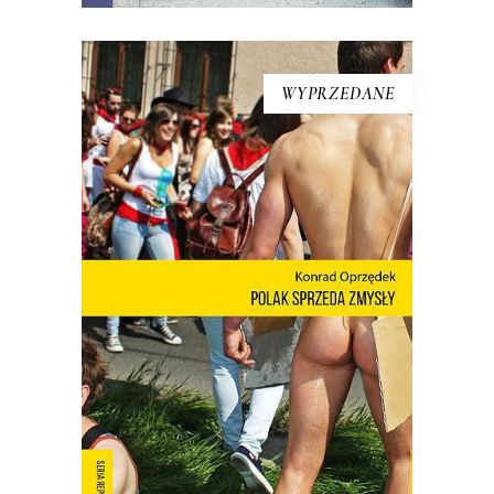
WYPRZEDANE
[EBOOK] Konrad Oprzędek –
POLAK SPRZEDA ZMYSŁY
Mariusz Szczygieł o książce: Wreszcie
możemy zobaczyć siebie! Nie ma o
Polsce takich książek jak debiut Konrada
Oprzędka. Wariackich, ale pogodnych.
Smutnych, ale nie przygnębiających.
Moje pokolenie w połowie lat 80. żyło
podniecającym filmem
dokumentalnym „Oto Ameryka”.
Emitowany nocą w […]