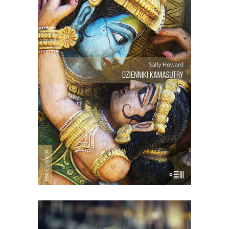
DZIENNIKI KAMASUTRY.
PODRÓŻE INTYMNE PO
INDIACH
Indie to ojczyzna Kamasutry –
niedoścignionego traktatu o rozkoszach
i technikach erotycznych. Jednocześnie
jednak ta część świata jest najbardziej
przywiązana do idei małżeństwa
aranżowanego, bez miłości. To również
kraj pardy, czyli zasłaniania kobiety
przed światem za pomocą stroju i
wysokich […]