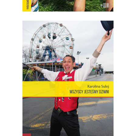
[EBOOK] Karolina Sulej –
WSZYSCY JESTEŚMY DZIWNI.
OPOWIEŚCI Z CONEY ISLAND
Coney Island – dzielnica Nowego Jorku,
gdzie miasto łączy się z oceanem,
niegdyś stolica światowej rozrywki,
cyrków, wesołych miasteczek – to wciąż
rezerwuar estetyki, idei, marzeń i lęków,
z których jest zbudowana popkultura i
nasze człowieczeństwo. Opowieść o
Coney – […]
18.00
zł
36.00
zł