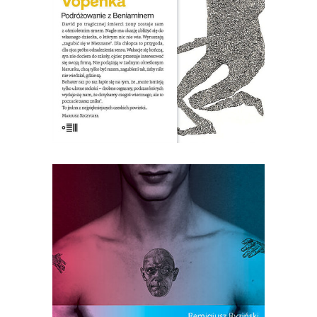
własnego dziecka, o którym nic nie wie.
Dlatego […]
20.00
zł
40.00
zł
E-BOOK DO KOSZYKA
[EBOOK] Remigiusz Ryziński –
FOUCAULT W WARSZAWIE
Warszawa 1958. Szare ulice, na każdym
kroku milicja. W mieście pojawia się
mężczyzna o niebanalnej urodzie i
światowych manierach. Wynajmuje