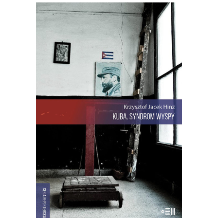
[EBOOK] Krzysztof Jacek Hinz –
KUBA. SYNDROM WYSPY
Krzysztof Jacek Hinz rozpoczyna swoją
opowieść o Kubie w dniu, w którym
obudził go telewizyjny komunikat, że
oto został wrogiem rewolucji.
Paszkwilancki wstępniak o polskim
dyplomacie napisał w „Granmie” sam
Fidel… Kuba. Syndrom wyspy to
reporterska książka o wyspie Fidela […]
22.00
zł
44.00
zł
E-BOOK DO KOSZYKA