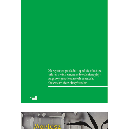
W 1928 r. na belgijski parowiec Mateba
zaciąga się polski marynarz, Tadeusz
Dębicki. Spełnia w ten sposób swoje
marzenie o podróży do Afryki
Środkowej, a czytelnikom przywozi
imponujący, skrzący się detalami
reportaż. Dębicki jest zachwycony
przyrodą, ale nie szczędzi realistycznych
[…]
19.50
zł
39.00
zł
E-BOOK DO KOSZYKA