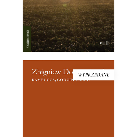
18.00
zł
36.00
zł
E-BOOK DO KOSZYKA
WYPRZEDANE
[EBOOK] Zbigniew Domarańczyk –
KAMPUCZA. GODZINA ZERO
Tuż po upadku reżimu Czerwonych
Khmerów, na początku 1979 roku,
Zbigniew Domarańczyk przekracza
granicę zamkniętej od czterech lat,
umęczonej i straumatyzowanej