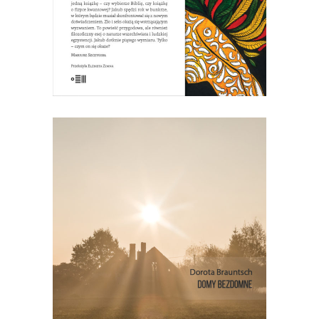
E-BOOK DO KOSZYKA
[EBOOK] DOMY BEZDOMNE
To opowieść o cegle, kulturze
chłopskiej, przemianie Górnego Śląska i
o tym, czym jest dom. I jeszcze o
idealistach, którzy próbują ocalić
przeszłość. Bo jeśli nie wiesz, skąd
jesteś, nie wiesz, kim jesteś.