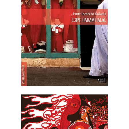
Aleksandrii Piotr Ibrahim Kalwas opisuje
swój Egipt. Współpracujący z “Dużym
Formatem” – dodatkiem do “Gazety
Wyborczej”, reporter odkrywa przed
nami to wszystko, co frapuje w Egipcie
przyjezdnych, ale nie mają do tego
dostępu. Otwiera przed nami świat
“haram” […]
[EBOOK] Pavel Kohout – KACICA
Ostatnio wydana w Polsce w 1995 roku,