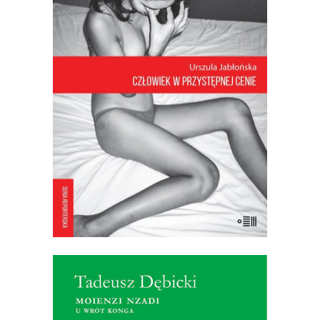
TAJLANDII
Jest tutaj duch Złotego Chłopca, który
lubi czerwoną fantę. Jest miasto
Pattaya, które wyrosło na wojnie i
seksie (“Pięć dni miłości po pół roku
śmierci!”). Jest Voramai, która pierwszy
raz ogoliła głowę, kiedy jej córka
Chatsumarn miała jedenaście lat. I […]
17.50
zł
35.00
zł
E-BOOK DO KOSZYKA
[EBOOK] Tadeusz Dębicki –
MOIENZI NZADI. U WRÓT
KONGA