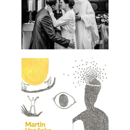
z Chorzowa. Kapłan z prowincji szybko
zdobył popularność. Dzisiaj nadal jest
proboszczem w małej miejscowości
Lanškroun, a także prowadzi w […]
[EBOOK] Martin Vopěnka –
PODRÓŻOWANIE Z
BENJAMINEM
David, dobrze sytuowany mężczyzna,
po tragicznej śmierci żony zostaje sam
z ośmioletnim synem. Nagle jest wolny,
czuje, że nic go już nie trzyma w Pradze
i wreszcie ma okazję zbliżyć się do