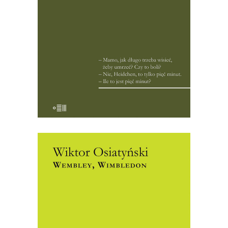
tragediach z dokładnością historyka i
empatycznym językiem reportera,
sprawiając, że wielkie konteksty
historyczne stają […]
21.00
zł
42.00
zł
E-BOOK DO KOSZYKA
[EBOOK] Wiktor Osiatyński –
WEMBLEY, WIMBLEDON
Niewielu z nas pamięta, że Wiktor
Osiatyński – prawnik, konstytucjonalista,
działacz społeczny i zaangażowany w