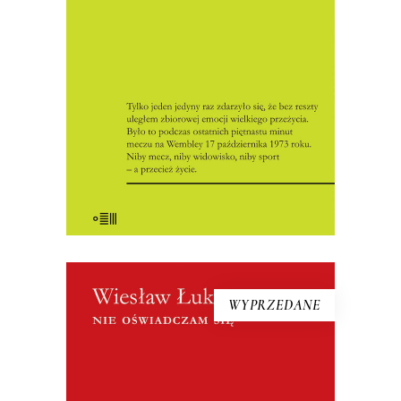
obronę praw człowieka publicysta –
wcielił się w swoim życiu również w rolę
reportera sportowego. W 1973 roku jako
korespondent „Kultury” był świadkiem
sukcesu piłkarzy […]
17.50
zł
35.00
zł
E-BOOK DO KOSZYKA
WYPRZEDANE
[EBOOK] Wiesław Łuka – NIE
OŚWIADCZAM SIĘ
W Wigilię Bożego Narodzenia 1976 roku