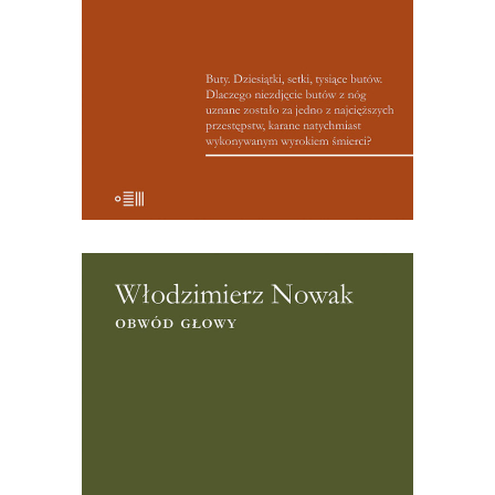
Kambodży. To nie sławny na cały świat
włoski reporter Tiziano Terzani wjechał
wtedy pierwszy do Kambodży – jak sam
[…]
[EBOOK] Włodzimierz Nowak –
OBWÓD GŁOWY
Martin Pollack: Nie znam żadnej innej
książki, która tak plastycznie
pokazywałaby pogranicze polsko-
niemieckie, w przeszłości, ale także dziś.
Włodzimierz Nowak opowiada o
pojedynczych ludzkich losach i