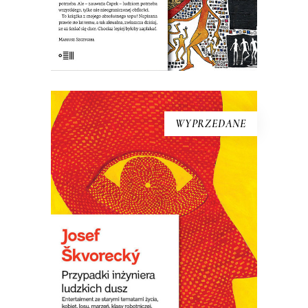
E-BOOK DO KOSZYKA
WYPRZEDANE
[EBOOK] Josef Škvorecký –
PRZYPADKI INŻYNIERA
LUDZKICH DUSZ
Książka – laureatka Nagrody Literackiej
Europy Środkowej Angelus. Uważana za
jedną z najlepszych czeskich powieści.
W Czechach określono ją „powieścią o
światowych ambicjach”. Wydana w
wydawnictwie emigracyjnym w 1977