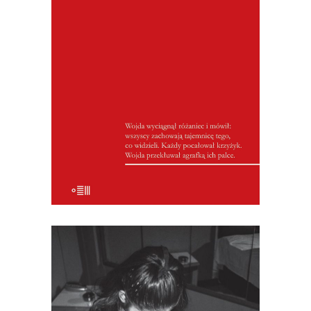
pod kołami dwóch autobusów zginęła
kobieta w ciąży, jej mąż i trzynastoletni
brat. Morderstwa dokonali członkowie
jednej rodziny przy milczącym udziale
kilkudziesięciu mieszkańców. Motywem
zbrodni była kradzież wędliny na
weselu… Wiesław Łuka relacjonował
przebieg […]
[EBOOK] Urszula Jabłońska –
CZŁOWIEK W PRZYSTĘPNEJ
CENIE. REPORTAŻE Z