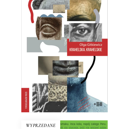
KRAHELSKA. KRAHELSKIE
Halina, Wanda, Krystyna. Trzy kobiety,
jedno nazwisko. Legendarna
inspektorka pracy, zamachowczyni z
dobrego domu, warszawska Syrenka.
Często je mylono, jeden życiorys
rozpisywano na trzy albo – częściej –
trzy zlepiano w jeden…
27.30
zł
42.00
zł
KSIĄŻKA DO KOSZYKA
E-BOOK DO KOSZYKA
WYPRZEDANE