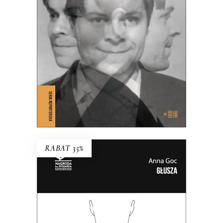
Polską, czy Polskę z Niemcami?
39.65
zł
61.00
zł
KSIĄŻKA DO KOSZYKA
E-BOOK DO KOSZYKA
RABAT 35%
GŁUSZA