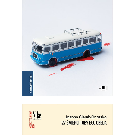
NIE OŚWIADCZAM SIĘ
Wznowienie kultowej książki!
35.75
zł
55.00
zł
KSIĄŻKA DO KOSZYKA
E-BOOK DO KOSZYKA