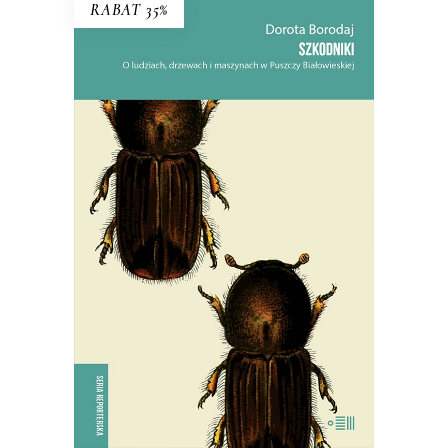
RABAT 35%
SZKODNIKI
Walka toczyła się nie tylko w lesie,
ale i w głowach ludzi.
38.94
zł
59.90
zł
KSIĄŻKA DO KOSZYKA
E-BOOK DO KOSZYKA