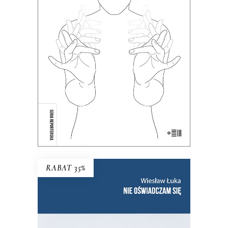
Dotąd o głuchych wypowiadali się
głównie ci, którzy słyszą. Teraz głusi
chcą opowiedzieć o sobie sami.
38.35
zł
59.00
zł
KSIĄŻKA DO KOSZYKA
E-BOOK DO KOSZYKA
RABAT 35%