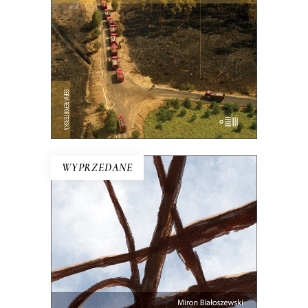
21.00
zł
42.00
zł
E-BOOK DO KOSZYKA
WYPRZEDANE
NA KAŻDYM ROGU TA SAMA
TRUSKAWKA
Zupełnie nowe miasto. Jakaś inna