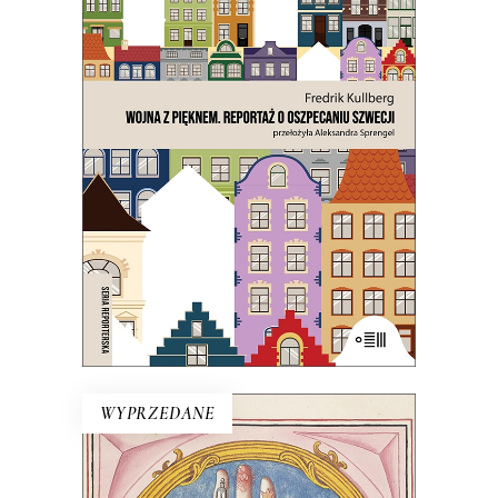
WOJNA Z PIĘKNEM. REPORTAŻ
O OSZPECANIU SZWECJI
Czy chodzi o ten osobliwy szwedzki
strach przed tym, co
nienowoczesne? Na to wygląda.
21.50
zł
43.00
zł
E-BOOK DO KOSZYKA
WYPRZEDANE