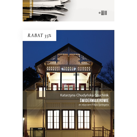
E-BOOK DO KOSZYKA
RABAT 35%
ŚWIDERMAJEROWIE
Domy torty, domy duchy, domy
ogniska, domy uśpione i domy
wskrzeszone, domy skarbonki i domy
bezpańskie…
35.75
zł
55.00
zł
KSIĄŻKA DO KOSZYKA