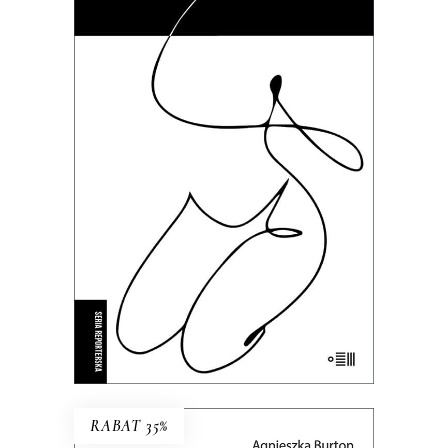
BIEGNIJ, MAŁA, BIEGNIJ
To kameralne reportaże o
intymnych tragediach, zmaganiach
z systemem i doświadczeniach nie
do zapomnienia.
35.69
zł
54.90
zł
KSIĄŻKA DO KOSZYKA
E-BOOK DO KOSZYKA
RABAT 35%