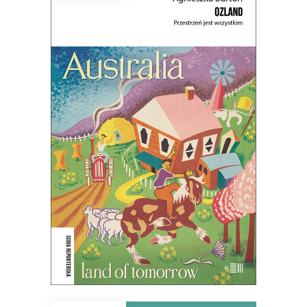
OZLAND. PRZESTRZEŃ JEST
WSZYSTKIM
Ludzie nie posiadają krainy – to ona
posiada ludzi.
45.44
zł
69.90
zł
KSIĄŻKA DO KOSZYKA
E-BOOK DO KOSZYKA