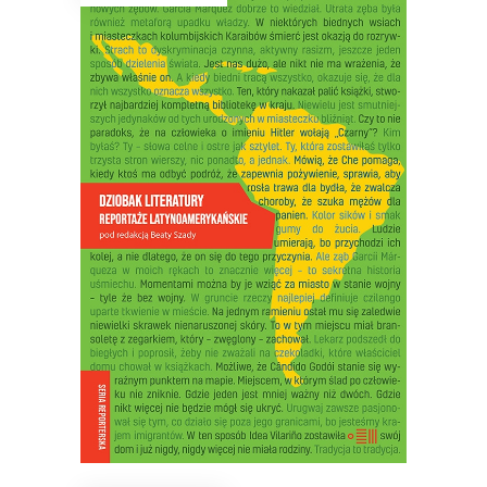
DZIOBAK LITERATURY.
REPORTAŻE
LATYNOAMERYKAŃSKIE
Opowiadać o banale w niebanalny
sposób – oto wyzwanie dla reportażu
latynoamerykańskiego. Dostrzegać
niezwykłość w tym, co zwykłe – oto
jego cel.
22.50
zł
45.00
zł
E-BOOK DO KOSZYKA