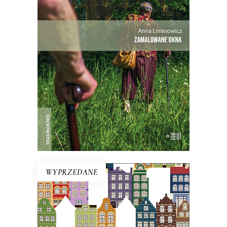
Mieli tu swoją małą wspólnotę – i dużą
nieufność wobec siebie.
Premiera 25
maja
27.30
zł
42.00
zł
KSIĄŻKA DO KOSZYKA
WYPRZEDANE