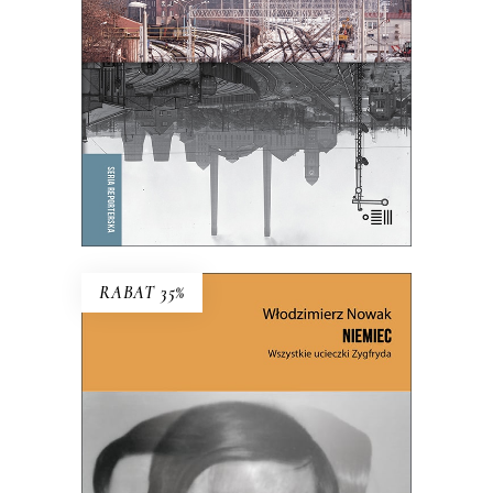
39.65
zł
61.00
zł
KSIĄŻKA DO KOSZYKA
E-BOOK DO KOSZYKA
RABAT 35%
NIEMIEC. WSZYSTKIE
UCIECZKI ZYGFRYDA
Czy Zygfryd Kapela zdradził Niemcy z