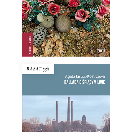
KSIĄŻKA DO KOSZYKA
E-BOOK DO KOSZYKA
RABAT 35%
BALLADA O ŚPIĄCYM LWIE
To, co zdecydowało o powstaniu
Bytomia, jego bogactwie i tradycji,
miało stać się jego zagładą.