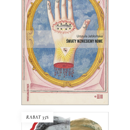
ŚWIATY WZNIESIEMY NOWE
Wprawdzie niektórzy mówią, że świat
taki, jaki znamy, dobiega końca, ale
jednak wciąż są ludzie, którzy chcą
wymyślać go na nowo.
22.00
zł
44.00
zł
E-BOOK DO KOSZYKA
RABAT 35%