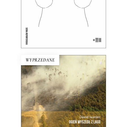
24.50
zł
49.00
zł
E-BOOK DO KOSZYKA
WYPRZEDANE
OGIEŃ WYSZEDŁ Z LASU
Ta reporterska rekonstrukcja niemal
minuta po minucie największego
pożaru lasu w Polsce.