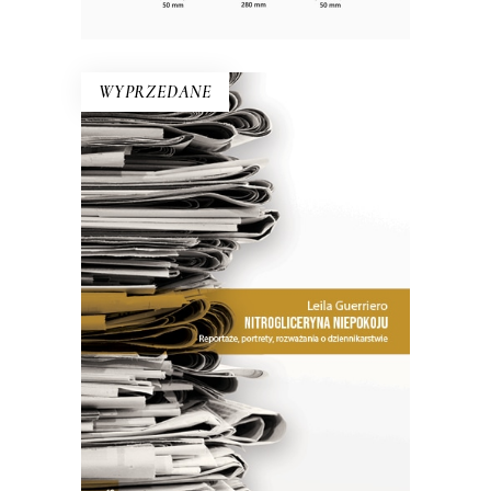
WYPRZEDANE
NITROGLICERYNA NIEPOKOJU
Jak zauważa dziennikarka w jednym
z esejów, warto dostrzec różnicę
między pisaniem „poprawnym” a
„obrzydliwie dobrym”.
26.50
zł
53.00
zł