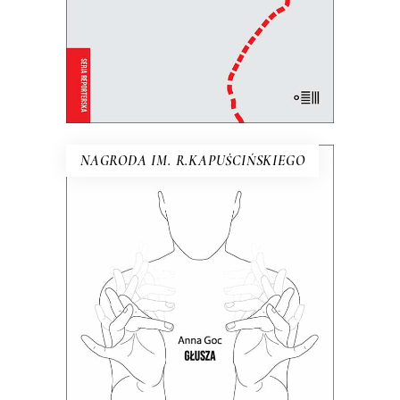
KSIĄŻKA DO KOSZYKA
E-BOOK DO KOSZYKA
NAGRODA IM. R.KAPUŚCIŃSKIEGO
GŁUSZA
Dotąd o głuchych wypowiadali się
głównie ci, którzy słyszą. Teraz głusi
chcą opowiedzieć o sobie sami.