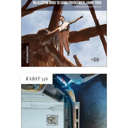
Warszawa na starych śmieciach. Skąd
się wzięła?
25.00
zł
50.00
zł
E-BOOK DO KOSZYKA
RABAT 35%
POGO
Ta praca to ciągłe szukanie równowagi