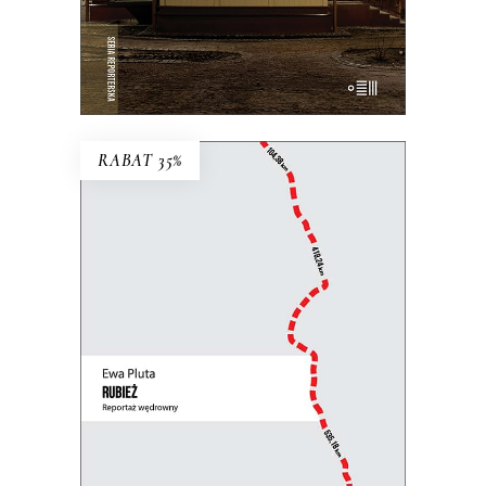
E-BOOK DO KOSZYKA
RABAT 35%
RUBIEŻ. REPORTAŻ
WĘDROWNY
Perspektywa pieszej reporterki łączy się
z uniwersalną refleksją nad granicami,
murami i zasiekami, które dzielą ludzi.
31.85
zł
49.00
zł