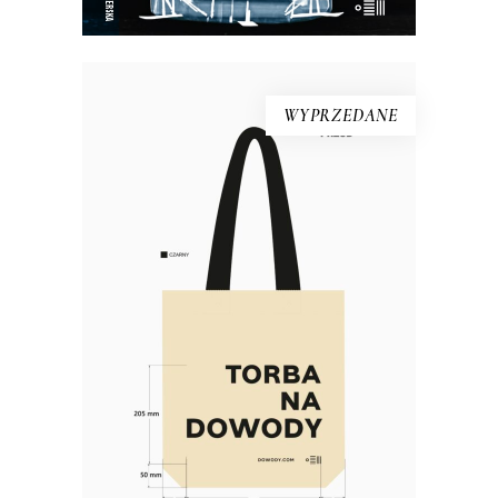
WYPRZEDANE
Torba bawełniana DOWODY
Materiał: bawełna 100% Gramatura:
280g/m2 Wymiary: 38×40 cm (dno o
szerokości 10 cm) Kolor: naturalny,
czarny Rączki: długość 63 cm,
szerokość 5 cm Nadruk: czarny