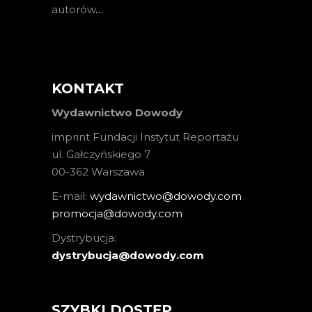
autorów
…
KONTAKT
Wydawnictwo Dowody
imprint Fundacji Instytut Reportażu
ul. Gałczyńskiego 7
00-362 Warszawa
E-mail:
wydawnictwo@dowody.com
promocja@dowody.com
Dystrybucja:
dystrybucja@dowody.com
SZYBKI DOSTĘP