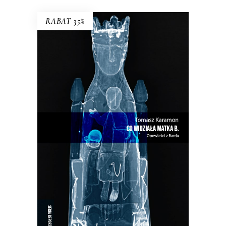
RABAT 35%
CO WIDZIAŁA MATKA B.
W Bardzie przeszłość i teraźniejszość
przeplatają się w niekończącym się
cyklu…
33.15
zł
51.00
zł
KSIĄŻKA DO KOSZYKA
E-BOOK DO KOSZYKA