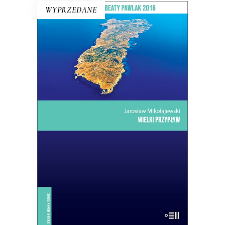
WYPRZEDANE
WIELKI PRZYPŁYW
Mikołajewski z czułością i delikatnością
kreśli reporterski portret wyspy –
przedsionka Ziemi Obiecanej
uchodźców. Lampedusa jest kroplą:
skupiają się w niej jak w soczewce
problemy, z którymi musi się zmierzyć
dzisiejsza Europa.
14.50
zł
29.00
zł
E-BOOK DO KOSZYKA