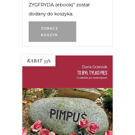
ZYGFRYDA (ebook)” został
dodany do koszyka.
ZOBACZ
KOSZYK
RABAT 35%
TO BYŁ TYLKO PIES
PREMIERA: 22 PAŹDZIERNIKA 2025
35.74
zł
54.99
zł