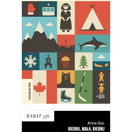
27 ŚMIERCI TOBY’EGO OBEDA
Najgłośniejszy debiut reporterski
ostatnich lat!
29.95
zł
59.90
zł
E-BOOK DO KOSZYKA
RABAT 35%