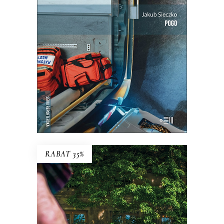
między paraliżującą niepewnością a
wyniszczającą rutyną.
25.35
zł
39.00
zł
KSIĄŻKA DO KOSZYKA
E-BOOK DO KOSZYKA
RABAT 35%
ZAMALOWANE OKNA