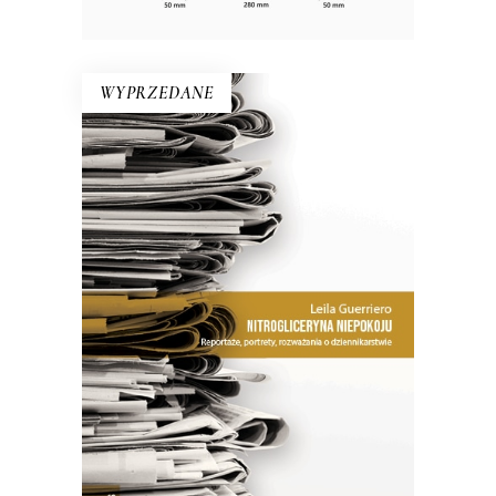
WYPRZEDANE
NITROGLICERYNA NIEPOKOJU
Jak zauważa dziennikarka w jednym
z esejów, warto dostrzec różnicę
między pisaniem „poprawnym” a
„obrzydliwie dobrym”.
26.50
zł
53.00
zł