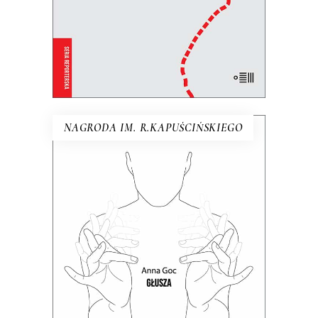
KSIĄŻKA DO KOSZYKA
E-BOOK DO KOSZYKA
NAGRODA IM. R.KAPUŚCIŃSKIEGO
GŁUSZA
Dotąd o głuchych wypowiadali się
głównie ci, którzy słyszą. Teraz głusi
chcą opowiedzieć o sobie sami.