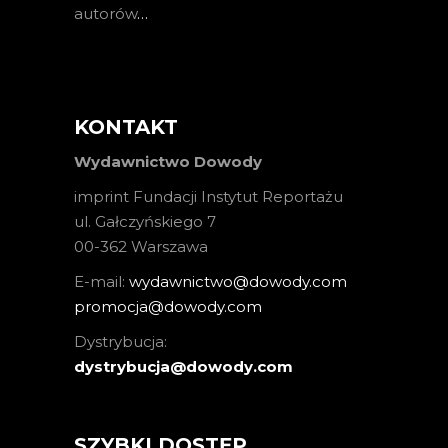
autorów
…
KONTAKT
Wydawnictwo Dowody
imprint Fundacji Instytut Reportażu
ul. Gałczyńskiego 7
00-362 Warszawa
E-mail:
wydawnictwo@dowody.com
promocja@dowody.com
Dystrybucja:
dystrybucja@dowody.com
SZYBKI DOSTĘP