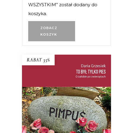
WSZYSTKIM” został dodany do
koszyka.
ZOBACZ
KOSZYK
RABAT 35%
TO BYŁ TYLKO PIES
PREMIERA: 22 PAŹDZIERNIKA 2025
35.74
zł
54.99
zł