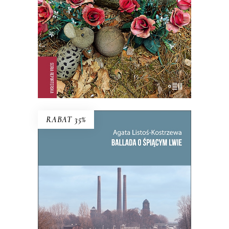
KSIĄŻKA DO KOSZYKA
E-BOOK DO KOSZYKA
RABAT 35%
BALLADA O ŚPIĄCYM LWIE
To, co zdecydowało o powstaniu
Bytomia, jego bogactwie i tradycji,
miało stać się jego zagładą.