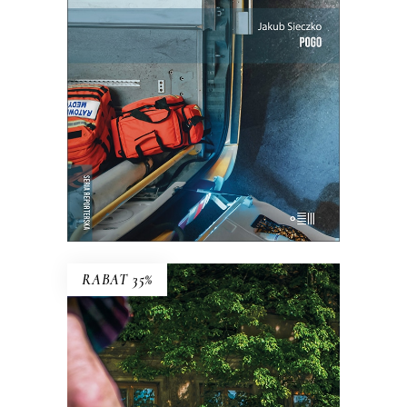
między paraliżującą niepewnością a
wyniszczającą rutyną.
25.35
zł
39.00
zł
KSIĄŻKA DO KOSZYKA
E-BOOK DO KOSZYKA
RABAT 35%
ZAMALOWANE OKNA