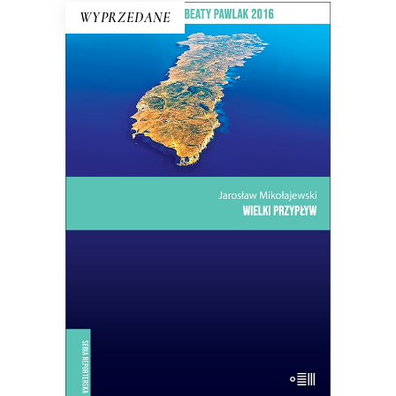
WYPRZEDANE
WIELKI PRZYPŁYW
Mikołajewski z czułością i delikatnością
kreśli reporterski portret wyspy –
przedsionka Ziemi Obiecanej
uchodźców. Lampedusa jest kroplą:
skupiają się w niej jak w soczewce
problemy, z którymi musi się zmierzyć
dzisiejsza Europa.
14.50
zł
29.00
zł
E-BOOK DO KOSZYKA