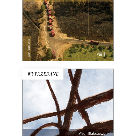
21.00
zł
42.00
zł
E-BOOK DO KOSZYKA
WYPRZEDANE
NA KAŻDYM ROGU TA SAMA
TRUSKAWKA
Zupełnie nowe miasto. Jakaś inna