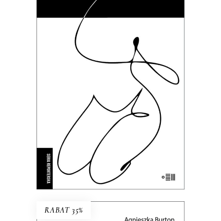
BIEGNIJ, MAŁA, BIEGNIJ
To kameralne reportaże o
intymnych tragediach, zmaganiach
z systemem i doświadczeniach nie
do zapomnienia.
35.69
zł
54.90
zł
KSIĄŻKA DO KOSZYKA
E-BOOK DO KOSZYKA
RABAT 35%