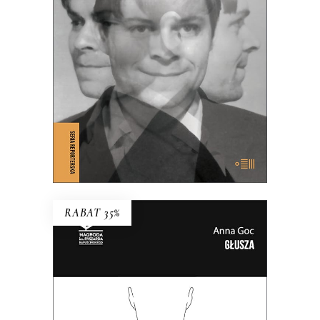
Polską, czy Polskę z Niemcami?
39.65
zł
61.00
zł
KSIĄŻKA DO KOSZYKA
E-BOOK DO KOSZYKA
RABAT 35%
GŁUSZA