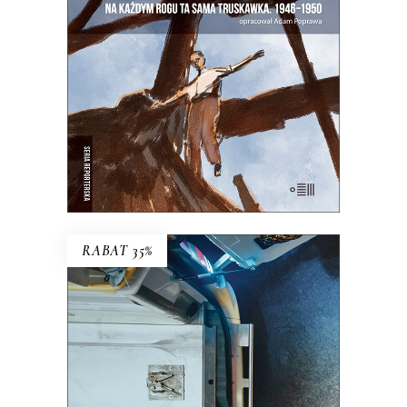
Warszawa na starych śmieciach. Skąd
się wzięła?
25.00
zł
50.00
zł
E-BOOK DO KOSZYKA
RABAT 35%
POGO
Ta praca to ciągłe szukanie równowagi