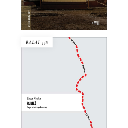
E-BOOK DO KOSZYKA
RABAT 35%
RUBIEŻ. REPORTAŻ
WĘDROWNY
Perspektywa pieszej reporterki łączy się
z uniwersalną refleksją nad granicami,
murami i zasiekami, które dzielą ludzi.
31.85
zł
49.00
zł