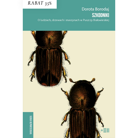
RABAT 35%
SZKODNIKI
Walka toczyła się nie tylko w lesie,
ale i w głowach ludzi.
38.94
zł
59.90
zł
KSIĄŻKA DO KOSZYKA
E-BOOK DO KOSZYKA