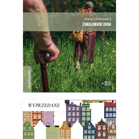
Mieli tu swoją małą wspólnotę – i dużą
nieufność wobec siebie.
Premiera 25
maja
27.30
zł
42.00
zł
KSIĄŻKA DO KOSZYKA
WYPRZEDANE