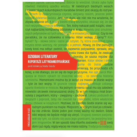
DZIOBAK LITERATURY.
REPORTAŻE
LATYNOAMERYKAŃSKIE
Opowiadać o banale w niebanalny
sposób – oto wyzwanie dla reportażu
latynoamerykańskiego. Dostrzegać
niezwykłość w tym, co zwykłe – oto
jego cel.
22.50
zł
45.00
zł
E-BOOK DO KOSZYKA