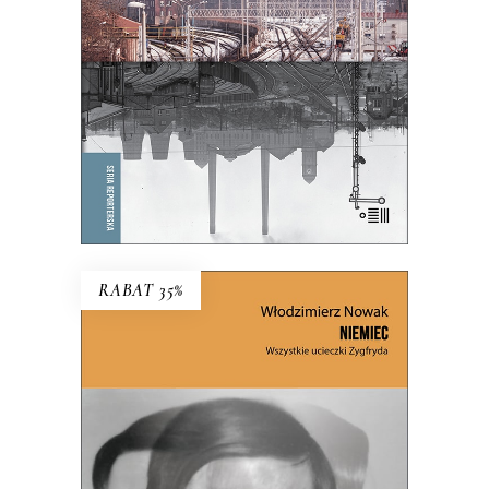
39.65
zł
61.00
zł
KSIĄŻKA DO KOSZYKA
E-BOOK DO KOSZYKA
RABAT 35%
NIEMIEC. WSZYSTKIE
UCIECZKI ZYGFRYDA
Czy Zygfryd Kapela zdradził Niemcy z