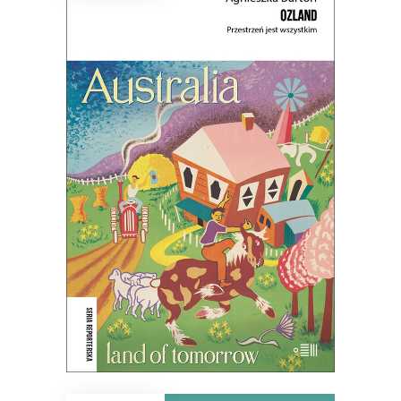
OZLAND. PRZESTRZEŃ JEST
WSZYSTKIM
Ludzie nie posiadają krainy – to ona
posiada ludzi.
45.44
zł
69.90
zł
KSIĄŻKA DO KOSZYKA
E-BOOK DO KOSZYKA