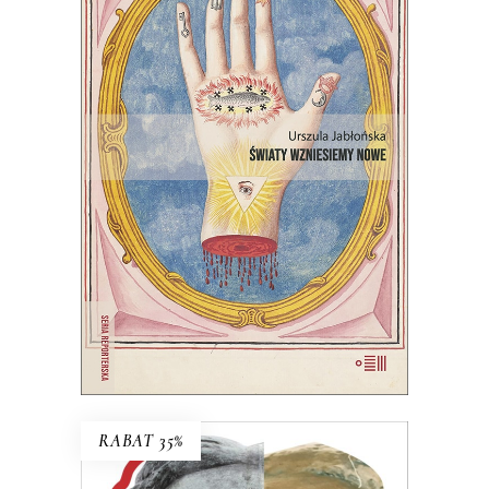
ŚWIATY WZNIESIEMY NOWE
Wprawdzie niektórzy mówią, że świat
taki, jaki znamy, dobiega końca, ale
jednak wciąż są ludzie, którzy chcą
wymyślać go na nowo.
22.00
zł
44.00
zł
E-BOOK DO KOSZYKA
RABAT 35%