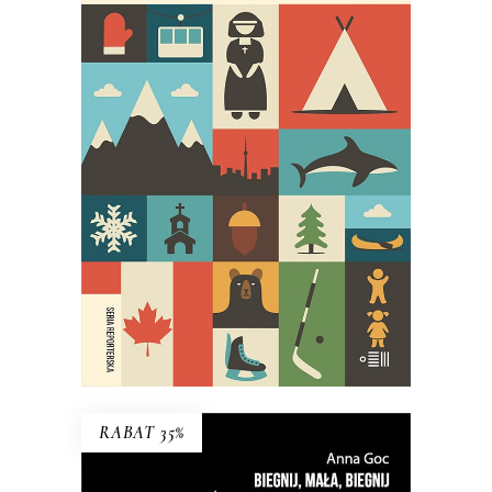
27 ŚMIERCI TOBY’EGO OBEDA
Najgłośniejszy debiut reporterski
ostatnich lat!
29.95
zł
59.90
zł
E-BOOK DO KOSZYKA
RABAT 35%