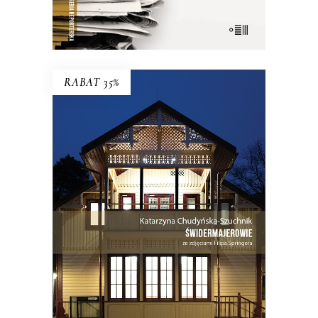
E-BOOK DO KOSZYKA
RABAT 35%
ŚWIDERMAJEROWIE
Domy torty, domy duchy, domy
ogniska, domy uśpione i domy
wskrzeszone, domy skarbonki i domy
bezpańskie…
35.75
zł
55.00
zł
KSIĄŻKA DO KOSZYKA