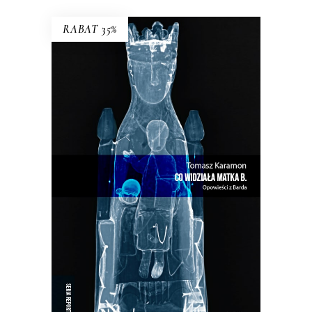
RABAT 35%
CO WIDZIAŁA MATKA B.
W Bardzie przeszłość i teraźniejszość
przeplatają się w niekończącym się
cyklu…
33.15
zł
51.00
zł
KSIĄŻKA DO KOSZYKA
E-BOOK DO KOSZYKA