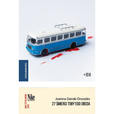
NIE OŚWIADCZAM SIĘ
Wznowienie kultowej książki!
35.75
zł
55.00
zł
KSIĄŻKA DO KOSZYKA
E-BOOK DO KOSZYKA