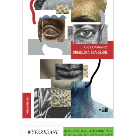
KRAHELSKA. KRAHELSKIE
Halina, Wanda, Krystyna. Trzy kobiety,
jedno nazwisko. Legendarna
inspektorka pracy, zamachowczyni z
dobrego domu, warszawska Syrenka.
Często je mylono, jeden życiorys
rozpisywano na trzy albo – częściej –
trzy zlepiano w jeden…
27.30
zł
42.00
zł
KSIĄŻKA DO KOSZYKA
E-BOOK DO KOSZYKA
WYPRZEDANE