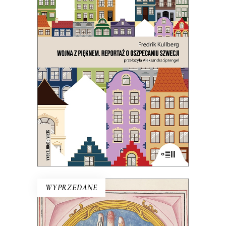
WOJNA Z PIĘKNEM. REPORTAŻ
O OSZPECANIU SZWECJI
Czy chodzi o ten osobliwy szwedzki
strach przed tym, co
nienowoczesne? Na to wygląda.
21.50
zł
43.00
zł
E-BOOK DO KOSZYKA
WYPRZEDANE