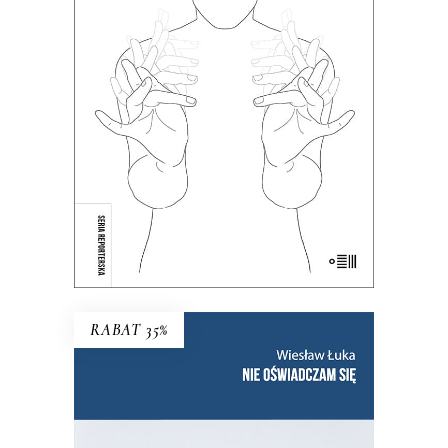
Dotąd o głuchych wypowiadali się
głównie ci, którzy słyszą. Teraz głusi
chcą opowiedzieć o sobie sami.
38.35
zł
59.00
zł
KSIĄŻKA DO KOSZYKA
E-BOOK DO KOSZYKA
RABAT 35%