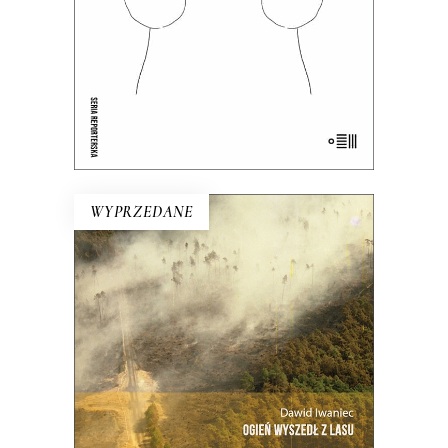
24.50
zł
49.00
zł
E-BOOK DO KOSZYKA
WYPRZEDANE
OGIEŃ WYSZEDŁ Z LASU
Ta reporterska rekonstrukcja niemal
minuta po minucie największego
pożaru lasu w Polsce.