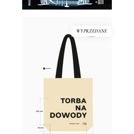
WYPRZEDANE
Torba bawełniana DOWODY
Materiał: bawełna 100% Gramatura:
280g/m2 Wymiary: 38×40 cm (dno o
szerokości 10 cm) Kolor: naturalny,
czarny Rączki: długość 63 cm,
szerokość 5 cm Nadruk: czarny