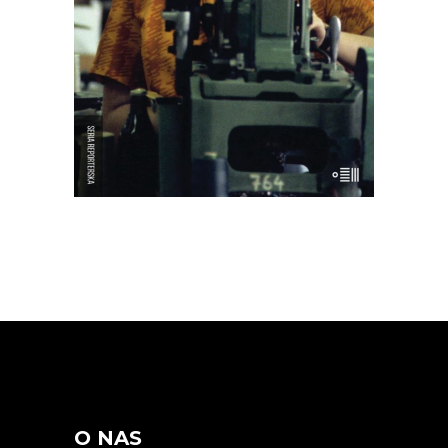
znaczy nie pracować w świecie, w
którym ponoć nie pracuje tylko ten, kto
nie chce?
16.50
zł
33.00
zł
E-BOOK DO KOSZYKA
O NAS