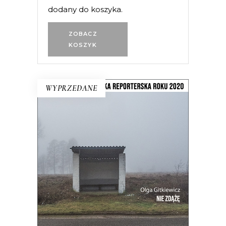
dodany do koszyka.
ZOBACZ
KOSZYK
WYPRZEDANE
NIE ZDĄŻĘ
Witamy w centrum Europy. Tu prawie
czternaście milionów Polaków ma
wszędzie daleko. Reportaże z
przystanku i z dworca, z pobocza i z
chodnika.