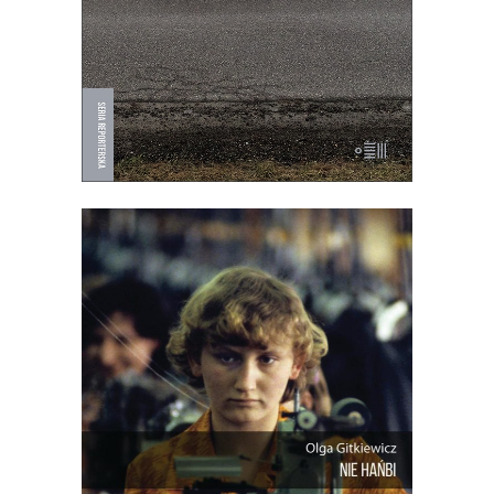
19.50
zł
39.00
zł
E-BOOK DO KOSZYKA
NIE HAŃBI
Reporterski obraz polskiego rynku pracy
– historycznie i dziś. Jak bardzo ten
rynek się zmienił od czasu, kiedy
chałupnicy przeszli z domowych
warsztatów do fabrycznych hal? I co to