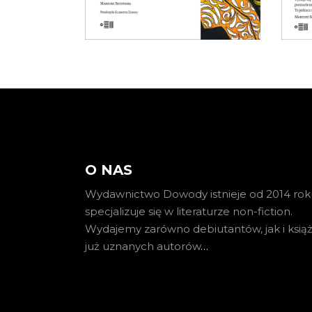
KOSZYKA
O NAS
Wydawnictwo Dowody istnieje od 2014 roku
specjalizuje się w literaturze non-fiction.
Wydajemy zarówno debiutantów, jak i książ
już uznanych autorów
…