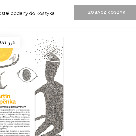
ZOBACZ KOSZYK
ał dodany do koszyka.
AT 35%
PODRÓŻOWANIE Z
BENIAMINEM
vid po śmierci żony zostaje
am z ośmioletnim synem.
e jest wolny, czuje, że nic go
trzyma w Pradze i ma okazję
żyć się do własnego dziecka,
tórym nic nie wie. Wpada na
omysł, że wyruszą razem
zagubić się w Nieznane”…
26.00
zł
40.00
zł