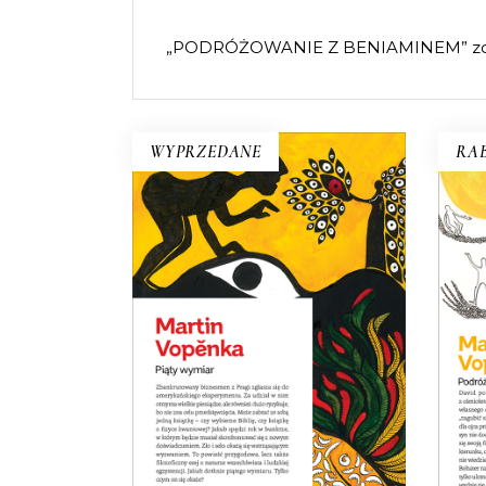
„PODRÓŻOWANIE Z BENIAMINEM” zost
WYPRZEDANE
RAB
Da
PIĄTY WYMIAR
s
Piąty wymiar – czym jest? Czy
Nagl
wszechświat to tylko prawa
nie 
fizyki? Czym jest czas? Jakie są
zbli
jego granice? I czy istnieje
o k
wieczność? A jeżeli nie, to jaki
p
sens ma nasze życie?
„
19.50
zł
39.00
zł
E-BOOK DO